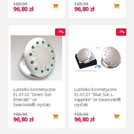
103,93
103,93
96,80 zł
96,80 zł
-7%
-7%
Lusterko kosmetyczne
Lusterko kosmetyczne
EL-01.52 "Green Sun
EL-01.21 "Blue Sun L.
Emerald " ze
Sapphire" ze Swarovski®
Swarovski® crystals
crystals
103,93
103,93
96,80 zł
96,80 zł