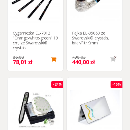
Cygarniczka EL-7012
Fajka EL-85063 ze
"Orange-white-green" 19
Swarovski® crystals,
cm, ze Swarovski®
briar/filtr 9mm
crystals
86,68
736,03
78,01 zł
440,00 zł
-24%
-16%