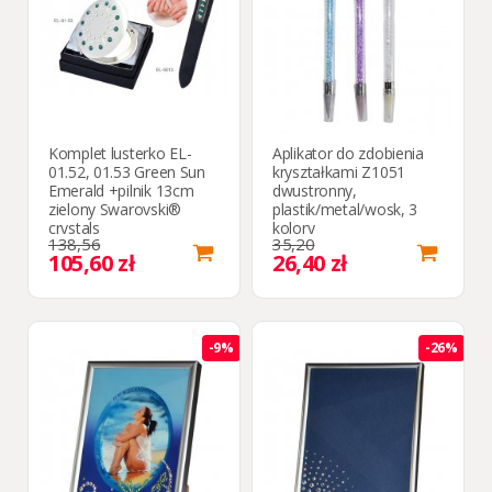
Komplet lusterko EL-
Aplikator do zdobienia
01.52, 01.53 Green Sun
kryształkami Z1051
Emerald +pilnik 13cm
dwustronny,
zielony Swarovski®
plastik/metal/wosk, 3
crystals
kolory
138,56
35,20
105,60 zł
26,40 zł
-9%
-26%