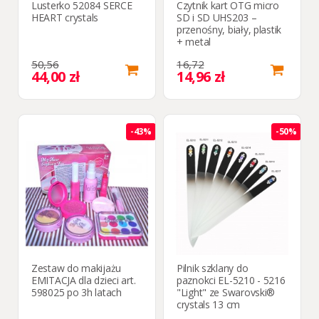
Lusterko 52084 SERCE
Czytnik kart OTG micro
HEART crystals
SD i SD UHS203 –
przenośny, biały, plastik
+ metal
50,56
16,72
44,00 zł
14,96 zł
-43%
-50%
Zestaw do makijażu
Pilnik szklany do
EMITACJA dla dzieci art.
paznokci EL-5210 - 5216
598025 po 3h latach
"Light" ze Swarovski®
crystals 13 cm