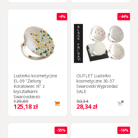
-4%
-44%
Lusterko kosmetyczne
OUTLET Lusterko
EL-09 "Zielony
kosmetyczne 30-37
Koralowiec III" z
Swarovski Wyprzedaż
kryształkami
SALE
Swarovskiego
129,89
50,34
125,18 zł
28,34 zł
-55%
-16%