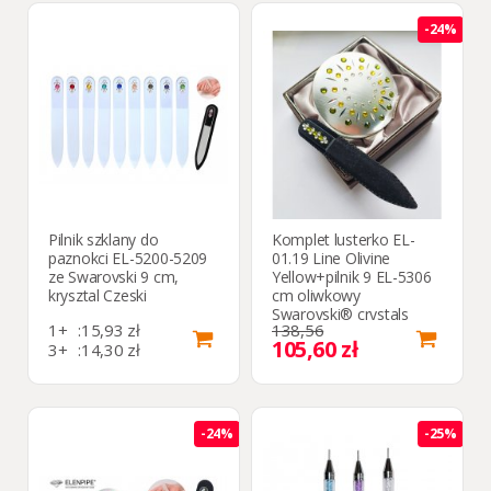
-24%
Pilnik szklany do
Komplet lusterko EL-
paznokci EL-5200-5209
01.19 Line Olivine
ze Swarovski 9 cm,
Yellow+pilnik 9 EL-5306
krysztal Czeski
cm oliwkowy
Swarovski® crystals
1+
:
15,93 zł
138,56
105,60 zł
3+
:
14,30 zł
10+
:
13,16 zł
-24%
-25%