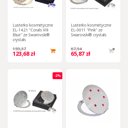
Lusterko kosmetyczne
Lusterko kosmetyczne
EL-14.21 "Corals VIII
EL-0011 "Pink" ze
Blue" ze Swarovski®
Swarovski® crystals
crystals
159,37
67,54
123,68 zł
65,87 zł
-2%