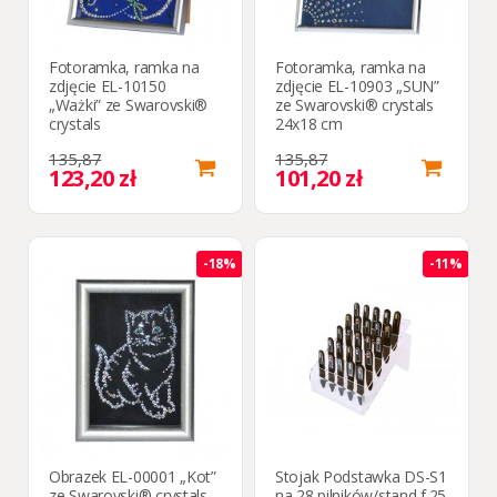
Fotoramka, ramka na
Fotoramka, ramka na
zdjęcie EL-10150
zdjęcie EL-10903 „SUN”
„Ważki” ze Swarovski®
ze Swarovski® crystals
crystals
24x18 cm
135,87
135,87
123,20 zł
101,20 zł
-18%
-11%
Obrazek EL-00001 „Kot”
Stojak Podstawka DS-S1
ze Swarovski® crystals,
na 28 pilników/stand f.25