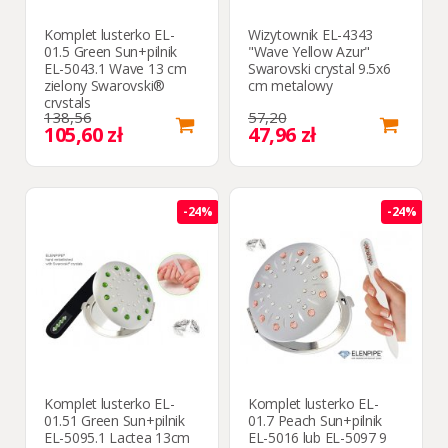
Komplet lusterko EL-
Wizytownik EL-4343
01.5 Green Sun+pilnik
"Wave Yellow Azur"
EL-5043.1 Wave 13 cm
Swarovski crystal 9.5x6
zielony Swarovski®
cm metalowy
crystals
138,56
57,20
105,60 zł
47,96 zł
-24%
-24%
Komplet lusterko EL-
Komplet lusterko EL-
01.51 Green Sun+pilnik
01.7 Peach Sun+pilnik
EL-5095.1 Lactea 13cm
EL-5016 lub EL-5097 9