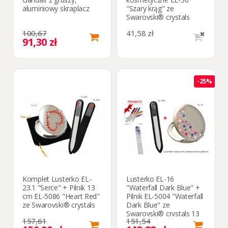
aluminiowy skraplacz
"Szary krąg" ze
Swarovski® crystals
100,67
41,58 zł
91,30 zł
-25%
Komplet Lusterko EL-
Lusterko EL-16
23.1 "Serce" + Pilnik 13
"Waterfall Dark Blue" +
cm EL-5086 "Heart Red"
Pilnik EL-5004 "Waterfall
ze Swarovski® crystals
Dark Blue" ze
Swarovski® crystals 13
157,61
151,54
cm