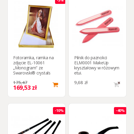
-3%
Fotoramka, ramka na
Pilnik do paznokci
zdjęcie EL-10061
ELM0001 MakeUp
„Monogram” ze
kryształowy w różowym
Swarovski® crystals
etui.
175,47
9,68 zł
169,53 zł
-10%
-40%