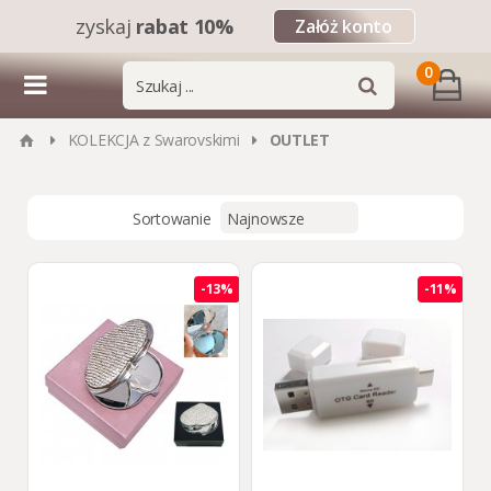
zyskaj
rabat 10%
Załóż konto
0
KOLEKCJA z Swarovskimi
OUTLET
Sortowanie
-13%
-11%