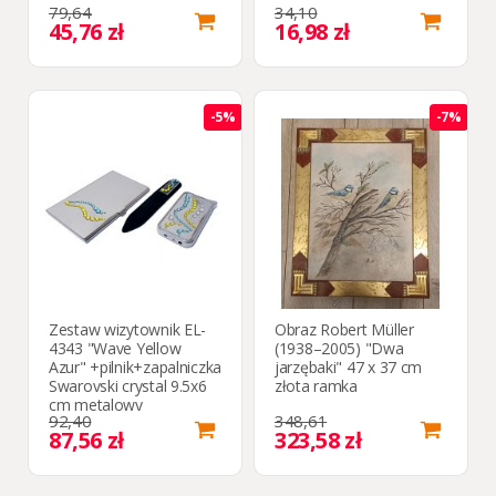
79,64
34,10
45,76 zł
16,98 zł
-5%
-7%
Zestaw wizytownik EL-
Obraz Robert Müller
4343 "Wave Yellow
(1938–2005) "Dwa
Azur" +pilnik+zapalniczka
jarzębaki" 47 x 37 cm
Swarovski crystal 9.5x6
złota ramka
cm metalowy
92,40
348,61
87,56 zł
323,58 zł