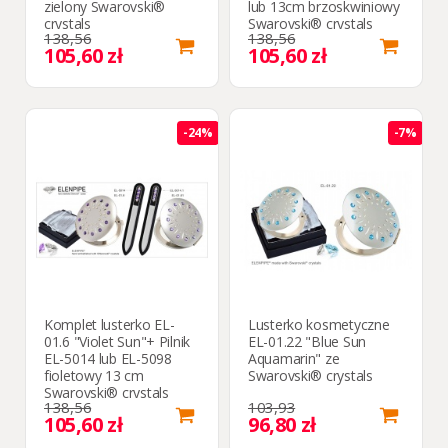
zielony Swarovski®
lub 13cm brzoskwiniowy
crystals
Swarovski® crystals
138,56
138,56
105,60 zł
105,60 zł
-24%
-7%
Komplet lusterko EL-
Lusterko kosmetyczne
01.6 "Violet Sun"+ Pilnik
EL-01.22 "Blue Sun
EL-5014 lub EL-5098
Aquamarin" ze
fioletowy 13 cm
Swarovski® crystals
Swarovski® crystals
138,56
103,93
105,60 zł
96,80 zł