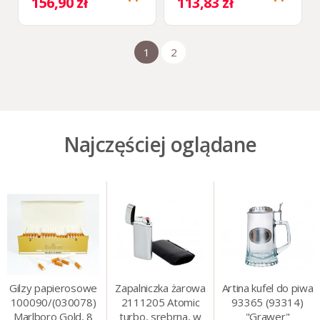
156,90 zł
113,83 zł
1
2
Najczęściej oglądane
Gilzy papierosowe
Zapalniczka żarowa
Artina kufel do piwa
100090/(030078)
2111205 Atomic
93365 (93314)
Marlboro Gold, 8
turbo, srebrna, w
"Grawer"