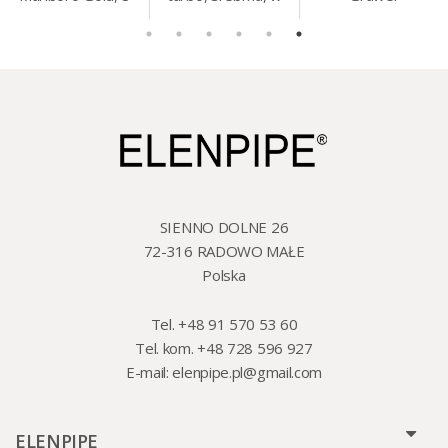
mm, 200 szt./op.
etui.
szklo/cyna, 425 ml,
18 cm
SIENNO DOLNE 26
72-316 RADOWO MAŁE
Polska
Tel. +48 91 570 53 60
Tel. kom. +48 728 596 927
E-mail:
elenpipe.pl@gmail.com
ELENPIPE