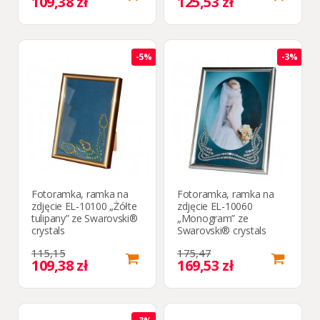
109,38 zł
125,53 zł
-5%
-3%
Fotoramka, ramka na
Fotoramka, ramka na
zdjęcie EL-10100 „Żółte
zdjęcie EL-10060
tulipany” ze Swarovski®
„Monogram” ze
crystals
Swarovski® crystals
115,15
175,47
109,38 zł
169,53 zł