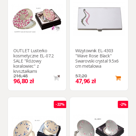
OUTLET Lusterko
Wizytownik EL-4303
kosmetyczne EL-07.2
"Wave Rose Black"
SALE "Różowy
Swarovski crystal 9.5x6
koralowiec" z
cm metalowa
kryształkami
216,48
57,20
Swarovskiego
96,80 zł
47,96 zł
WYPRZEDAŻ
-22%
-2%