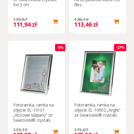
9x13 cm
files
135,87
128,10
111,94 zł
113,46 zł
-5%
-27%
Fotoramka, ramka na
Fotoramka, ramka na
zdjęcie EL-10101
zdjęcie EL-10902 „Angle”
„Różowe tulipany” ze
ze Swarovski® crystals
Swarovski® crystals
115,15
171,07