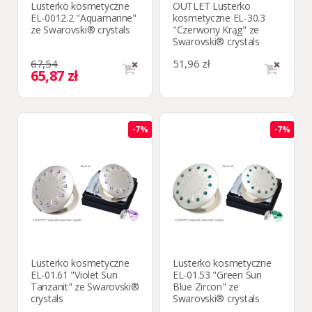
Lusterko kosmetyczne
OUTLET Lusterko
EL-0012.2 "Aquamarine"
kosmetyczne EL-30.3
ze Swarovski® crystals
"Czerwony Krąg" ze
Swarovski® crystals
67,54
51,96 zł
65,87 zł
-7%
-7%
Lusterko kosmetyczne
Lusterko kosmetyczne
EL-01.61 "Violet Sun
EL-01.53 "Green Sun
Tanzanit" ze Swarovski®
Blue Zircon" ze
crystals
Swarovski® crystals