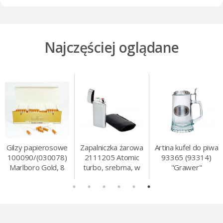
Najczęściej oglądane
Gilzy papierosowe
Zapalniczka żarowa
Artina kufel do piwa
100090/(030078)
2111205 Atomic
93365 (93314)
Marlboro Gold, 8
turbo, srebrna, w
"Grawer"
mm, 200 szt./op.
etui.
szklo/cyna, 425 ml,
18 cm