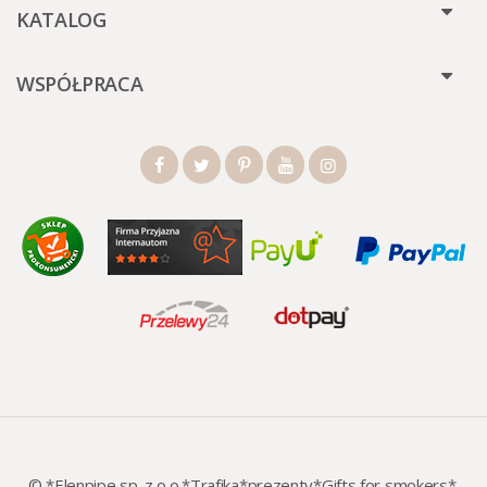
KATALOG
WSPÓŁPRACA
© *Elenpipe sp. z o.o.*Trafika*prezenty*Gifts for smokers*.