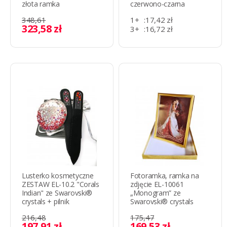
złota ramka
czerwono-czarna
348,61
1+
:
17,42 zł
323,58 zł
3+
:
16,72 zł
11+
:
9,90 zł
Lusterko kosmetyczne
Fotoramka, ramka na
ZESTAW EL-10.2 "Corals
zdjęcie EL-10061
Indian" ze Swarovski®
„Monogram” ze
crystals + pilnik
Swarovski® crystals
216,48
175,47
197,91 zł
169,53 zł