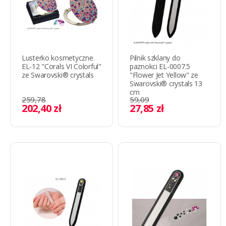
Lusterko kosmetyczne
Pilnik szklany do
EL-12 "Corals VI Colorful"
paznokci EL-0007.5
ze Swarovski® crystals
"Flower Jet Yellow" ze
Swarovski® crystals 13
cm
259,78
59,09
202,40 zł
27,85 zł