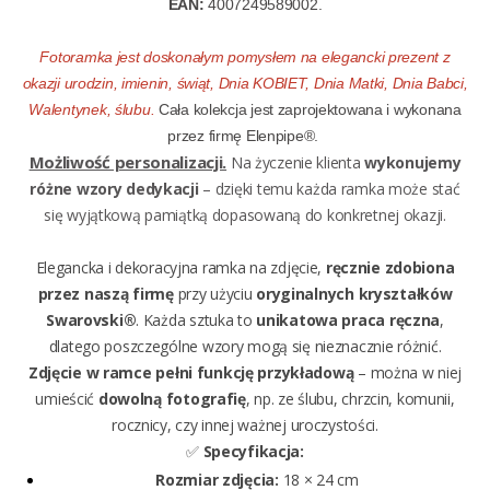
EAN:
4007249589002.
Fotoramka jest doskonałym pomysłem na elegancki prezent z
okazji urodzin, imienin, świąt, Dnia KOBIET, Dnia Matki, Dnia Babci,
Walentynek, ślubu.
Cała kolekcja jest zaprojektowana i wykonana
przez firmę Elenpipe®.
Możliwość personalizacji.
Na życzenie klienta
wykonujemy
różne wzory dedykacji
– dzięki temu każda ramka może stać
się wyjątkową pamiątką dopasowaną do konkretnej okazji.
Elegancka i dekoracyjna ramka na zdjęcie,
ręcznie zdobiona
przez naszą firmę
przy użyciu
oryginalnych kryształków
Swarovski®
. Każda sztuka to
unikatowa praca ręczna
,
dlatego poszczególne wzory mogą się nieznacznie różnić.
Zdjęcie w ramce pełni funkcję przykładową
– można w niej
umieścić
dowolną fotografię
, np. ze ślubu, chrzcin, komunii,
rocznicy, czy innej ważnej uroczystości.
✅
Specyfikacja:
Rozmiar zdjęcia:
18 × 24 cm