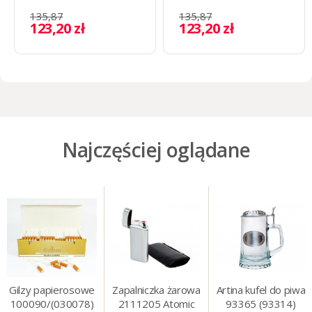
135,87
135,87
123,20 zł
123,20 zł
Najczęściej oglądane
Gilzy papierosowe
Zapalniczka żarowa
Artina kufel do piwa
100090/(030078)
2111205 Atomic
93365 (93314)