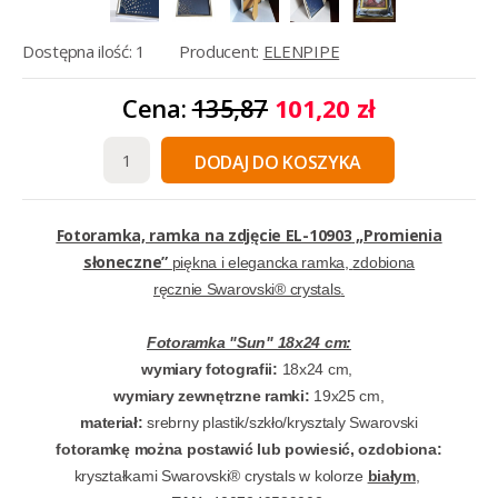
Dostępna ilość: 1
Producent:
ELENPIPE
Cena:
135,87
101,20 zł
DODAJ DO KOSZYKA
Fotoramka, ramka na zdjęcie
EL-10903
„Promienia
słoneczne”
piękna i elegancka ramka,
zdobiona
ręcznie Swarovski® crystals
.
Fotoramka "Sun" 18x24 cm:
wymiary fotografii:
18x24 cm,
wymiary zewnętrzne ramki:
19x25 cm,
materiał:
srebrny plastik/szkło/krysztaly Swarovski
fotoramkę można postawić lub powiesić,
ozdobiona:
kryształkami Swarovski® crystals w kolorze
białym
,