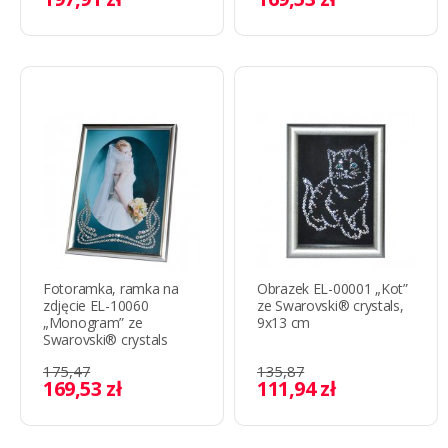
Fotoramka, ramka na
Obrazek EL-00001 „Kot”
zdjęcie EL-10060
ze Swarovski® crystals,
„Monogram” ze
9x13 cm
Swarovski® crystals
175,47
135,87
169,53 zł
111,94 zł