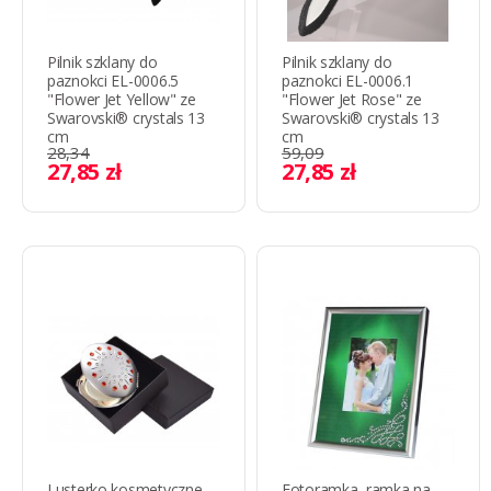
Pilnik szklany do
Pilnik szklany do
paznokci EL-0006.5
paznokci EL-0006.1
"Flower Jet Yellow" ze
"Flower Jet Rose" ze
Swarovski® crystals 13
Swarovski® crystals 13
cm
cm
28,34
59,09
27,85 zł
27,85 zł
Lusterko kosmetyczne
Fotoramka, ramka na