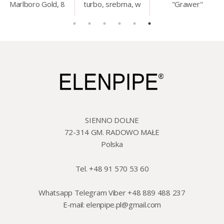
Marlboro Gold, 8
turbo, srebrna, w
"Grawer"
mm, 200 szt./op.
etui.
szklo/cyna, 425 ml,
18 cm
SIENNO DOLNE
72-314 GM. RADOWO MAŁE
Polska
Tel. +48 91 570 53 60
Whatsapp Telegram Viber +48 889 488 237
E-mail:
elenpipe.pl@gmail.com