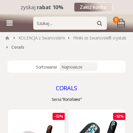
zyskaj
rabat 10%
Załóż konto
0
KOLEKCJA z Swarovskimi
Pilniki ze Swarovski® crystals
Corals
Sortowanie
CORALS
Seria
"Koralowa"
-52%
-52%