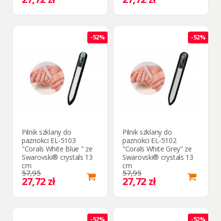
-52%
-52%
Pilnik szklany do
Pilnik szklany do
paznokci EL-5103
paznokci EL-5102
"Corals White Blue " ze
"Corals White Grey" ze
Swarovski® crystals 13
Swarovski® crystals 13
cm
cm
57,95
57,95
27,72 zł
27,72 zł
-52%
-52%