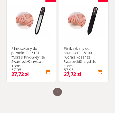
Pilnik szklany do
Pilnik szklany do
paznokci EL-5101
paznokci EL-5100
"Corals Pink Grey" ze
"Corals Rose" ze
Swarovski® crystals
Swarovski® crystals
13cm
13cm
57,95
57,95
27,72 zł
27,72 zł
1