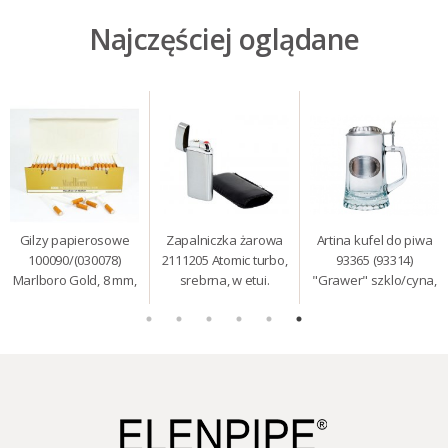
Najczęściej oglądane
Gilzy papierosowe
Zapalniczka żarowa
Artina kufel do piwa
100090/(030078)
2111205 Atomic turbo,
93365 (93314)
Marlboro Gold, 8 mm,
srebrna, w etui.
"Grawer" szklo/cyna,
200 szt./op.
425 ml, 18 cm