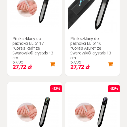
Pilnik szklany do
Pilnik szklany do
paznokci EL-5117
paznokci EL-5116
"Corals Red" ze
"Corals Azure" ze
Swarovski® crystals 13
Swarovski® crystals 13
cm
cm
57,95
57,95
27,72 zł
27,72 zł
-52%
-52%