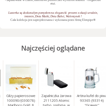
etui.
Lusterka są doskonałym pomysłem na elegancki prezent z okazji urodzin,
imienin, Dnia Matki, Dnia Babci, Walentynek !
Cała kolekcja jest zaprojektowana i wykonana przez firmę Elenpipe
®
Najczęściej oglądane
Gilzy papierosowe
Zapalniczka żarowa
Artina kufel do piwa
100090/(030078)
2111205 Atomic
93365 (93314)
Marlboro Gold, 8
turbo, srebrna, w
"Grawer"