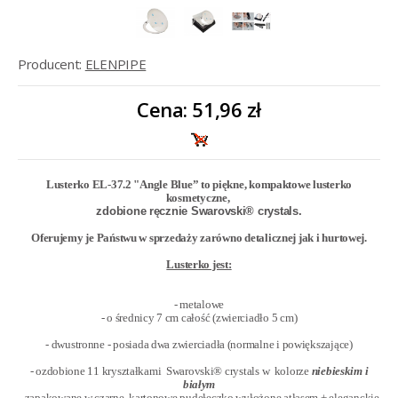
Producent:
ELENPIPE
Cena:
51,96 zł
Lusterko EL-37.2 "Angle Blue” to piękne, kompaktowe lusterko
kosmetyczne,
zdobione ręcznie
Swarovski® crystals
.
Oferujemy je Państwu w sprzedaży zarówno detalicznej jak i hurtowej.
Lusterko jest:
- metalowe
- o średnicy 7 cm całość (zwierciadło 5 cm)
- dwustronne - posiada dwa zwierciadła (normalne i powiększające)
- ozdobione 11 kryształkami Swarovski® crystals w kolorze
niebieskim
i
białym
- zapakowane w czarne, kartonowe pudełeczko wyłożone atłasem + eleganckie