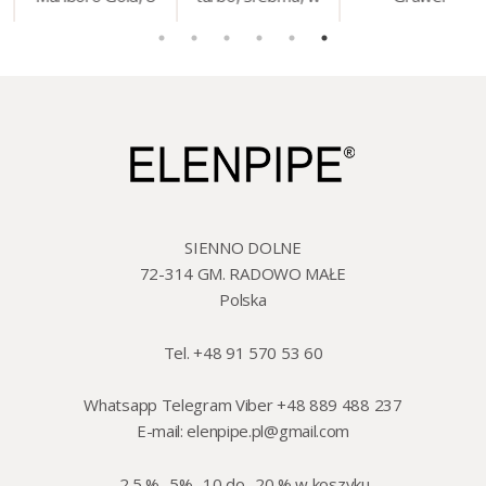
mm, 200 szt./op.
etui.
szklo/cyna, 425 ml,
18 cm
SIENNO DOLNE
72-314 GM. RADOWO MAŁE
Polska
Tel. +48 91 570 53 60
Whatsapp Telegram Viber +48 889 488 237
E-mail:
elenpipe.pl@gmail.com
-2.5 % -5% -10 do -20 % w koszyku.