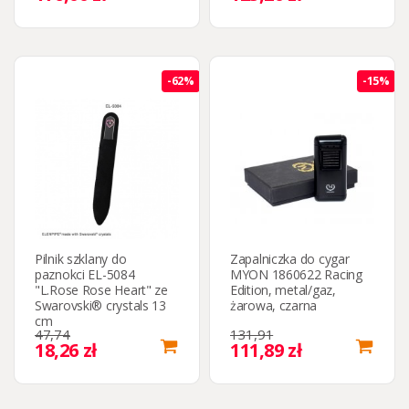
-62%
-15%
Pilnik szklany do
Zapalniczka do cygar
paznokci EL-5084
MYON 1860622 Racing
"L.Rose Rose Heart" ze
Edition, metal/gaz,
Swarovski® crystals 13
żarowa, czarna
cm
47,74
131,91
18,26 zł
111,89 zł