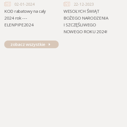
02-01-2024
22-12-2023
KOD rabatowy na caly
WESOŁYCH ŚWIĄT
-1
2024 rok ---
BOŻEGO NARODZENIA
re
ELENPIPE2024
I SZCZĘŚLIWEGO
i 
NOWEGO ROKU 2024!
zł
zobacz wszystkie