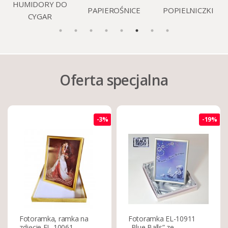
HUMIDORY DO
PAPIEROŚNICE
POPIELNICZKI
CYGAR
Oferta specjalna
-3%
-19%
Fotoramka, ramka na
Fotoramka EL-10911
zdjęcie EL-10061
„Blue Balls” ze