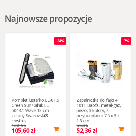
Najnowsze propozycje
-24%
-7%
Komplet lusterko EL-01.5
Zapalniczka do fajki 4-
Green Sun+pilnik EL-
1011 Baofa, metal/gaz,
5043.1 Wave 13 cm
piezo, 3 kolory, z
zielony Swarovski®
przybornikiem 7.5 x 3 x
crystals
1.3 сm
138,56
56,36
105,60 zł
52,36 zł