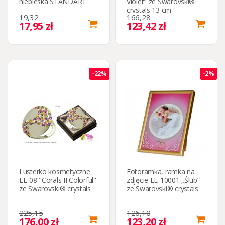
niebieska STANDART
Violet" ze Swarovski®
crystals 13 cm
19,32
166,28
17,95 zł
123,42 zł
-22%
-2%
Lusterko kosmetyczne
Fotoramka, ramka na
EL-08 "Corals II Colorful"
zdjęcie EL-10001 „Ślub”
ze Swarovski® crystals
ze Swarovski® crystals
225,15
126,10
176,00 zł
123,20 zł