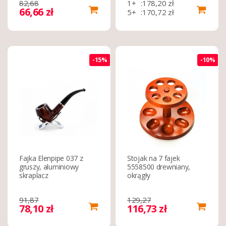
82,68
1+
:
178,20 zł
66,66 zł
5+
:
170,72 zł
15+
:
159,15 zł
-15%
-10%
Fajka Elenpipe 037 z
Stojak na 7 fajek
gruszy, aluminiowy
5558500 drewniany,
skraplacz
okrągły
91,87
129,27
78,10 zł
116,73 zł