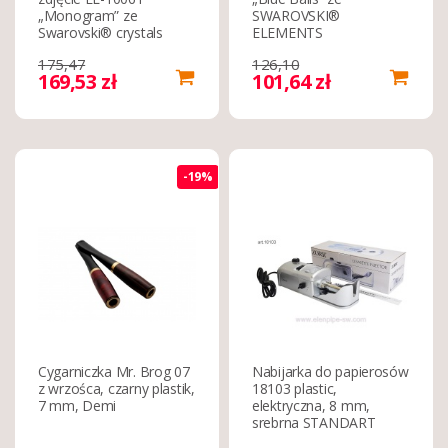
„Monogram” ze
SWAROVSKI®
Swarovski® crystals
ELEMENTS
175,47
126,10
169,53 zł
101,64 zł
-19%
Cygarniczka Mr. Brog 07
Nabijarka do papierosów
z wrzośca, czarny plastik,
18103 plastic,
7 mm, Demi
elektryczna, 8 mm,
srebrna STANDART