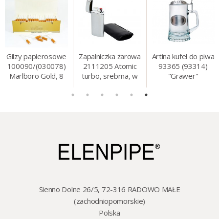
Gilzy papierosowe
Zapalniczka żarowa
Artina kufel do piwa
100090/(030078)
2111205 Atomic
93365 (93314)
Marlboro Gold, 8
turbo, srebrna, w
"Grawer"
mm, 200 szt./op.
etui.
szklo/cyna, 425 ml,
18 cm
Sienno Dolne 26/5, 72-316 RADOWO MAŁE
(zachodniopomorskie)
Polska