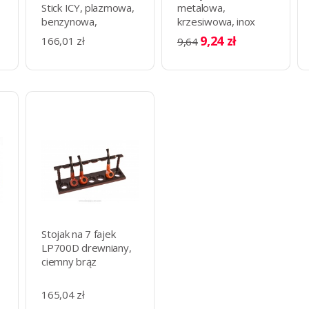
Stick ICY, plazmowa,
metalowa,
benzynowa,
krzesiwowa, inox
gabinetowa, wieczna
9,24 zł
166,01 zł
9,64
zapałka
Stojak na 7 fajek
LP700D drewniany,
ciemny brąz
165,04 zł