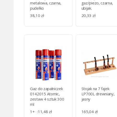
metalowa, czarna,
gaz/piezo, czarna,
pudełko
ubijak.
38,10 zł
20,33 zł
Gaz do zapalniczek
Stojak na 7 fajek
0142015 Atomic,
LP700L drewniany,
zestaw 4 sztuk 300
jasny
ml
1+
:
11,48 zł
165,04 zł