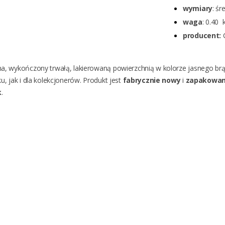
wymiary
: ś
waga
: 0.40 k
producent:
, wykończony trwałą, lakierowaną powierzchnią w kolorze jasnego brąz
u, jak i dla kolekcjonerów.
Produkt jest
fabrycznie nowy
i
zapakowan
k
.