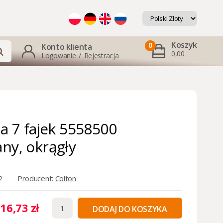
Koszyk
0
Konto klienta
0,00
Logowanie
/
Rejestracja
na 7 fajek 5558500
ny, okrągły
2
Producent:
Colton
16,73 zł
DODAJ DO KOSZYKA