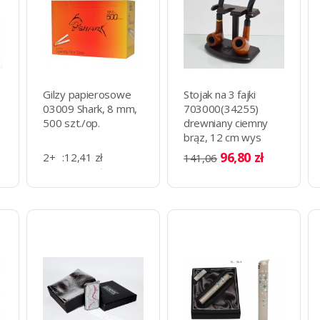
Gilzy papierosowe
Stojak na 3 fajki
03009 Shark, 8 mm,
703000(34255)
500 szt./op.
drewniany ciemny
brąz, 12 cm wys
x15.5 cm szer.
96,80 zł
2+
:
12,41 zł
141,06
11+
:
11,53 zł