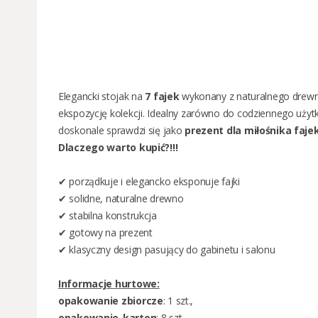
Elegancki stojak na
7 fajek
wykonany z naturalnego drewna
ekspozycję kolekcji. Idealny zarówno do codziennego użytk
doskonale sprawdzi się jako
prezent dla miłośnika faje
Dlaczego warto kupić?!!!
✔ porządkuje i elegancko eksponuje fajki
✔ solidne, naturalne drewno
✔ stabilna konstrukcja
✔ gotowy na prezent
✔ klasyczny design pasujący do gabinetu i salonu
Informacje hurtowe:
opakowanie zbiorcze
: 1 szt.,
opakowanie-karton
: 8 szt.,