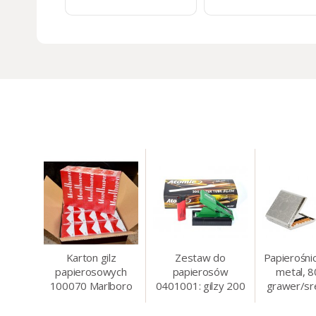
5+
:
11,13 zł
13+
:
10,74 zł
Karton gilz
Zestaw do
Papierośni
papierosowych
papierosów
metal, 
100070 Marlboro
0401001: gilzy 200
grawer/sr
Red 8 mm, 200 x
szt. + nabijarka
8.5 
50 op.= 1000 szt.
SLIM 6 mm,