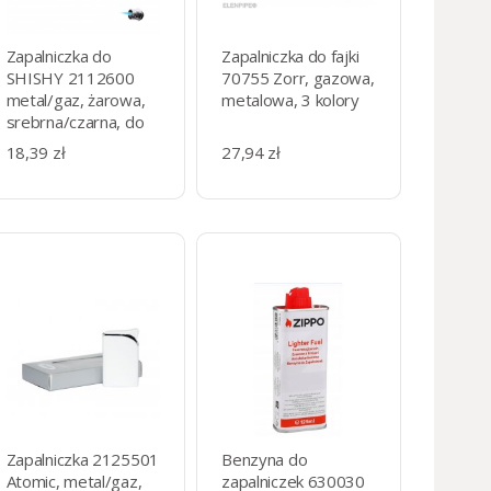
Zapalniczka do
Zapalniczka do fajki
SHISHY 2112600
70755 Zorr, gazowa,
metal/gaz, żarowa,
metalowa, 3 kolory
srebrna/czarna, do
grilla, BBQ.
18,39 zł
27,94 zł
Zapalniczka 2125501
Benzyna do
Atomic, metal/gaz,
zapalniczek 630030