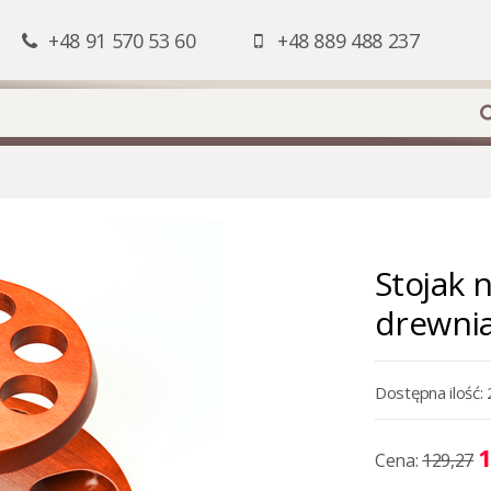
+48 91 570 53 60
+48 889 488 237
Stojak 
drewnia
Dostępna ilość: 
1
Cena:
129,27