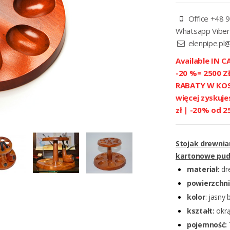
Office +48 9
Whatsapp Viber
elenpipe.pl
Available IN CA
-20 %= 2500 
RABATY W KOSZ
więcej zyskuje
zł | -20% od 2
Stojak drewnia
kartonowe pud
materiał:
dr
powierzchn
kolor
: jasny 
kształt:
okrą
pojemność: