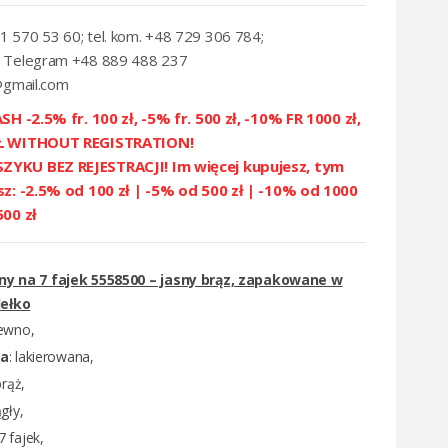
1 570 53 60; tel. kom. +48 729 306 784;
 Telegram +48 889 488 237
@gmail.com
SH -2.5% fr. 100 zł, -5% fr. 500 zł, -10% FR 1000 zł,
ZŁ WITHOUT REGISTRATION!
YKU BEZ REJESTRACJI! Im więcej kupujesz, tym
sz: -2.5% od 100 zł | -5% od 500 zł | -10% od 1000
500 zł
ny na 7 fajek 5558500 – jasny brąz, zapakowane w
ełko
ewno,
ia
: lakierowana,
brąż,
gły,
7 fajek,