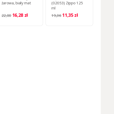
żarowa, biały mat
(02053) Zippo 125
ml
16,28 zł
11,35 zł
22,00
19,36