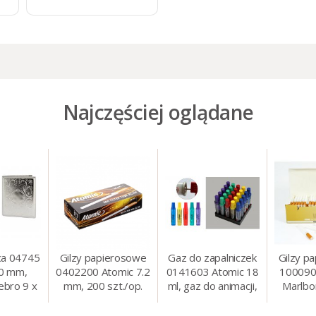
Najczęściej oglądane
ca 04745
Gilzy papierosowe
Gaz do zapalniczek
Gilzy p
80 mm,
0402200 Atomic 7.2
0141603 Atomic 18
100090
ebro 9 x
mm, 200 szt./op.
ml, gaz do animacji,
Marlbo
cm
zapalniczek, itp.
mm, 20