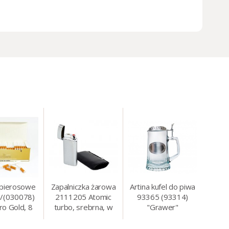
apierosowe
Zapalniczka żarowa
Artina kufel do piwa
/(030078)
2111205 Atomic
93365 (93314)
ro Gold, 8
turbo, srebrna, w
"Grawer"
0 szt./op.
etui.
szklo/cyna, 425 ml,
18 cm