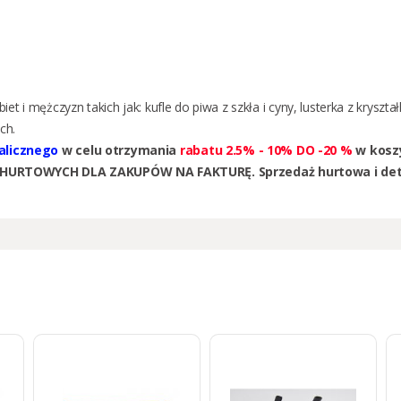
biet
i
mężczyzn
takich jak:
kufle do piwa z szkła i cyny
,
lusterka z kryszt
ch.
talicznego
w celu otrzymania
rabatu 2.5% - 10% DO -20 %
w koszy
HURTOWYCH DLA ZAKUPÓW NA FAKTURĘ. Sprzedaż hurtowa i det