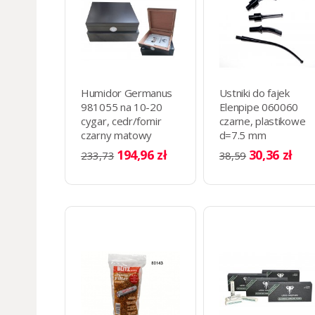
Humidor Germanus
Ustniki do fajek
981055 na 10-20
Elenpipe 060060
cygar, cedr/fornir
czarne, plastikowe
czarny matowy
d=7.5 mm
26x22x6.5 cm
194,96 zł
30,36 zł
233,73
38,59