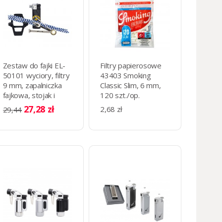
Zestaw do fajki EL-
Filtry papierosowe
50101 wyciory, filtry
43403 Smoking
9 mm, zapalniczka
Classic Slim, 6 mm,
fajkowa, stojak i
120 szt./op.
niezbędnik
27,28 zł
2,68 zł
29,44