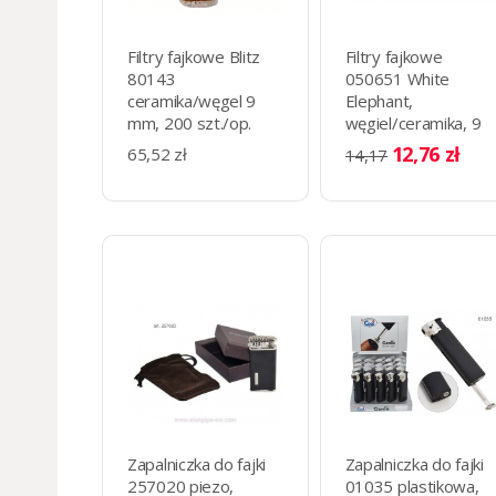
Filtry fajkowe Blitz
Filtry fajkowe
80143
050651 White
ceramika/węgel 9
Elephant,
mm, 200 szt./op.
węgiel/ceramika, 9
mm, 20 szt
12,76 zł
65,52 zł
14,17
Zapalniczka do fajki
Zapalniczka do fajki
257020 piezo,
01035 plastikowa,