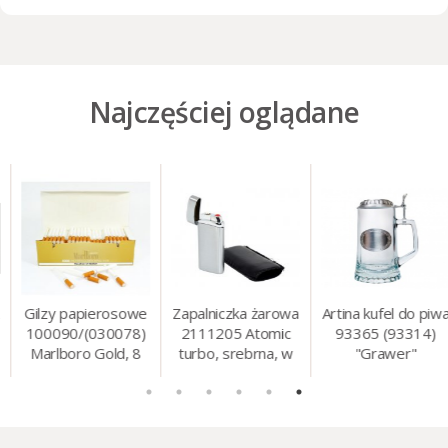
Najczęściej oglądane
Gilzy papierosowe
Zapalniczka żarowa
Artina kufel do piwa
100090/(030078)
2111205 Atomic
93365 (93314)
Marlboro Gold, 8
turbo, srebrna, w
"Grawer"
mm, 200 szt./op.
etui.
szklo/cyna, 425 ml,
18 cm