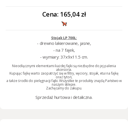
Cena:
165,04 zł
Stojak LP 700L:
- drewno lakierowane, jasne,
- na 7 fajek,
- wymiary: 37x9x11.5 cm.
Nieodłącznymi elementami każdej fajki są niezbędne do jej palenia
akcesoria.
Kupując
fajkę
warto zaopatrzyć się w
filtry
,
wyciory
,
stojak
,
etui na fajkę
oraz
tytoń
,
a także
środki do pielęgnacji fajki
. Wszystkie te produkty znajdą Państwo w
naszym sklepie.
Zachęcamy do zakupu.
Sprzedaż
hurtowa i detaliczna
.