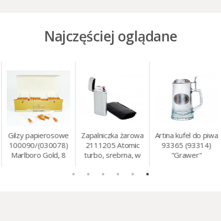
Najczęściej oglądane
Gilzy papierosowe
Zapalniczka żarowa
Artina kufel do piwa
100090/(030078)
2111205 Atomic
93365 (93314)
Marlboro Gold, 8
turbo, srebrna, w
"Grawer"
mm, 200 szt./op.
etui.
szklo/cyna, 425 ml,
18 cm