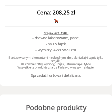
Cena:
208,25 zł
Stojak art. 150L:
- drewno lakierowane, jasne,
- na 15 fajek,
- wymiary: 42x15x22 cm.
Bardzo ważnymi elementami niezbędnymi do palenia fajki są nie tylko
stojaki
,
ale również
filtry
,
wyciory
,
ubijaki
,
etui na fajki
i
tytoń
.
Wszystkie te produkty znajdą Państwo w naszym sklepie.
Sprzedaż
hurtowa i detaliczna
.
Podobne produkty