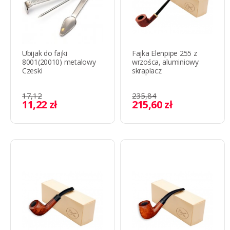
Ubijak do fajki
Fajka Elenpipe 255 z
8001(20010) metalowy
wrzośca, aluminiowy
Czeski
skraplacz
17,12
235,84
11,22 zł
215,60 zł