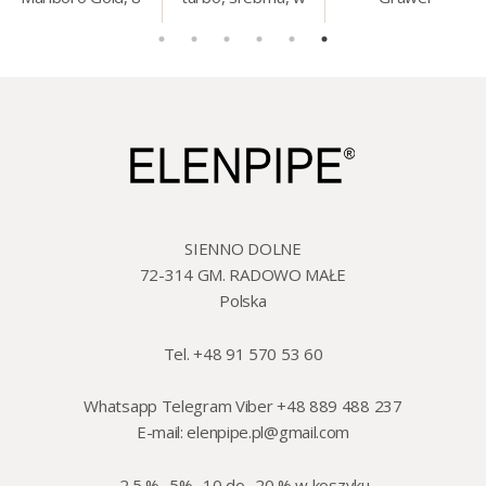
mm, 200 szt./op.
etui.
szklo/cyna, 425 ml,
18 cm
SIENNO DOLNE
72-314 GM. RADOWO MAŁE
Polska
Tel. +48 91 570 53 60
Whatsapp Telegram Viber +48 889 488 237
E-mail:
elenpipe.pl@gmail.com
-2.5 % -5% -10 do -20 % w koszyku.