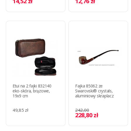
14,52 zł
12,76 zł
Etui na 2 fajki 832140
Fajka 85062 ze
eko-skóra, brązowe,
Swarovski® crystals,
19x9 cm
aluminiowy skraplacz
49,85 zł
242,00
228,80 zł