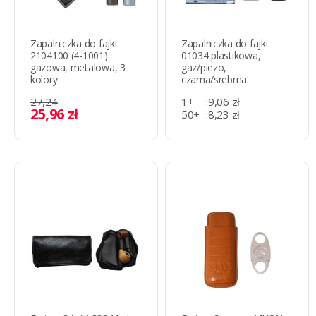
Zapalniczka do fajki
Zapalniczka do fajki
2104100 (4-1001)
01034 plastikowa,
gazowa, metalowa, 3
gaz/piezo,
kolory
czarna/srebrna.
27,24
1+
:
9,06 zł
25,96 zł
50+
:
8,23 zł
500+
:
7,44 zł