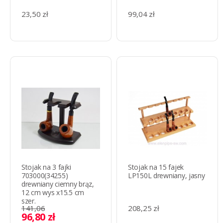
23,50 zł
99,04 zł
Stojak na 3 fajki
Stojak na 15 fajek
703000(34255)
LP150L drewniany, jasny
drewniany ciemny brąz,
12 cm wys x15.5 cm
szer.
141,06
208,25 zł
96,80 zł