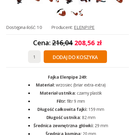
Dostępna ilość: 10
Producent:
ELENPIPE
Cena:
216,04
208,56 zł
DODAJ DO KOSZYKA
Fajka Elenpipe 249:
Materiał:
wrzosiec (briar extra-extra)
Materiał ustnika:
czarny plastik
Filtr:
filtr 9 mm
Długość całkowita fajki:
159 mm
Długość ustnika:
82 mm
Średnica zewnętrzna główki:
29 mm
Średnica komina:
20 mm