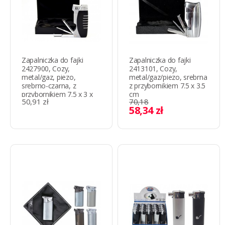
Zapalniczka do fajki
Zapalniczka do fajki
2427900, Cozy,
2413101, Cozy,
metal/gaz, piezo,
metal/gaz/piezo, srebrna
srebrno-czarna, z
z przybornikiem 7.5 x 3.5
przybornikiem 7.5 x 3 x
cm
50,91 zł
70,18
1.3 сm
58,34 zł