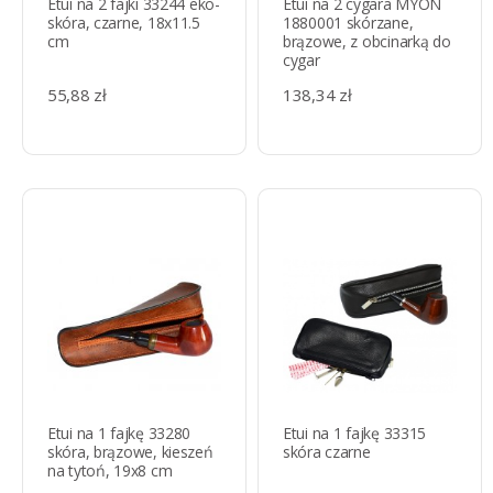
Etui na 2 fajki 33244 eko-
Etui na 2 cygara MYON
skóra, czarne, 18x11.5
1880001 skórzane,
cm
brązowe, z obcinarką do
cygar
55,88 zł
138,34 zł
Etui na 1 fajkę 33280
Etui na 1 fajkę 33315
skóra, brązowe, kieszeń
skóra czarne
na tytoń, 19x8 cm