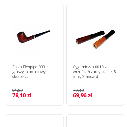
Fajka Elenpipe 033 z
Cygarniczka 0010 z
gruszy, aluminiowy
wrzośca/czarny plastik,8
skraplacz
mm, Standard
91,87
79,42
78,10 zł
69,96 zł