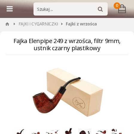
0
FAJKI I CYGARNICZKI
Fajki z wrzośca
Fajka Elenpipe 249 z wrzośca, filtr 9mm,
ustnik czarny plastikowy