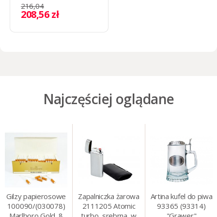
216,04
208,56 zł
Najczęściej oglądane
Gilzy papierosowe
Zapalniczka żarowa
Artina kufel do piwa
100090/(030078)
2111205 Atomic
93365 (93314)
Marlboro Gold, 8
turbo, srebrna, w
"Grawer"