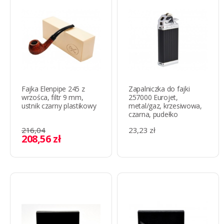
Fajka Elenpipe 245 z
Zapalniczka do fajki
wrzośca, filtr 9 mm,
257000 Eurojet,
ustnik czarny plastikowy
metal/gaz, krzesiwowa,
czarna, pudełko
216,04
23,23 zł
208,56 zł