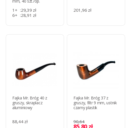
mm, 40 szt./op.
1+
:
29,39 zł
201,96 zł
6+
:
28,91 zł
10+
:
24,64 zł
Fajka Mr. Bróg 40 z
Fajka Mr. Bróg 37 z
gruszy, skraplacz
gruszy, filtr 9 mm, ustnik
aluminiowy
czarny plastik
88,44 zł
90,64
85,80 zł