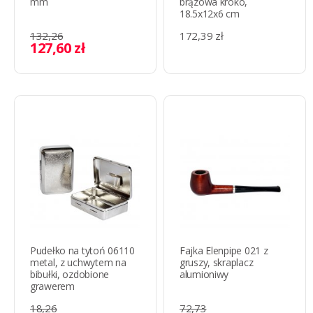
mm
brązowa kroko,
18.5x12x6 cm
132,26
172,39 zł
127,60 zł
Pudełko na tytoń 06110
Fajka Elenpipe 021 z
metal, z uchwytem na
gruszy, skraplacz
bibułki, ozdobione
alumioniwy
grawerem
18,26
72,73