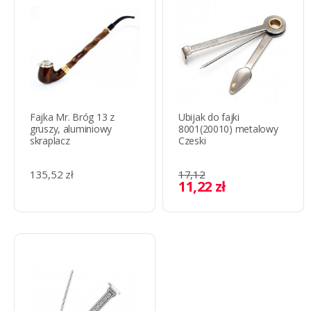
Fajka Mr. Bróg 13 z
Ubijak do fajki
gruszy, aluminiowy
8001(20010) metalowy
skraplacz
Czeski
135,52 zł
17,12
11,22 zł