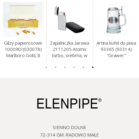
Gilzy papierosowe
Zapalniczka żarowa
Artina kufel do piwa
100090/(030078)
2111205 Atomic
93365 (93314)
Marlboro Gold, 8
turbo, srebrna, w
"Grawer"
mm, 200 szt./op.
etui.
szklo/cyna, 425 ml,
18 cm
SIENNO DOLNE
72-314 GM. RADOWO MAŁE