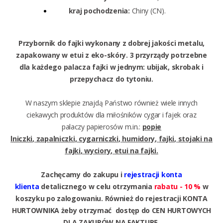
kraj pochodzenia:
Chiny (CN).
Przybornik do fajki wykonany z dobrej jakości metalu,
zapakowany w etui z eko-skóry. 3 przyrządy potrzebne
dla każdego palacza fajki w jednym: ubijak, skrobak i
przepychacz do tytoniu.
W naszym sklepie znajdą Państwo również wiele innych
ciekawych produktów
dla miłośników
cygar
i
fajek
oraz
palaczy
papierosów
m.in.:
popie
lniczki
,
zapalniczki
,
cygarniczki
,
humidory
,
fajki
,
stojaki na
fajki
,
wyciory
,
etui na fajki.
Zachęcamy do zakupu i
rejestracji konta
klienta
detalicznego w celu otrzymania
rabatu - 10 %
w
koszyku po zalogowaniu. Również do rejestracji KONTA
HURTOWNIKA żeby otrzymać dostęp do CEN HURTOWYCH
DLA ZAKUPÓW NA FAKTURĘ.