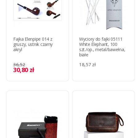
Fajka Elenpipe 014 z
Wyciory do fajki 05111
gruszy, ustnik czarny
White Elephant, 100
akryl
szt./op., metal/bawełna,
białe
36,52
18,57 zł
30,80 zł