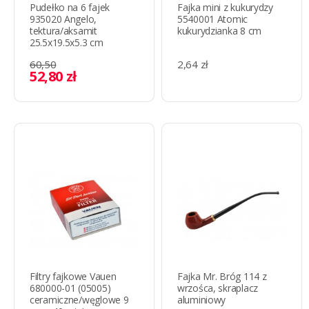
Pudełko na 6 fajek
Fajka mini z kukurydzy
935020 Angelo,
5540001 Atomic
tektura/aksamit
kukurydzianka 8 cm
25.5x19.5x5.3 cm
60,50
2,64 zł
52,80 zł
Filtry fajkowe Vauen
Fajka Mr. Bróg 114 z
680000-01 (05005)
wrzośca, skraplacz
ceramiczne/węglowe 9
aluminiowy