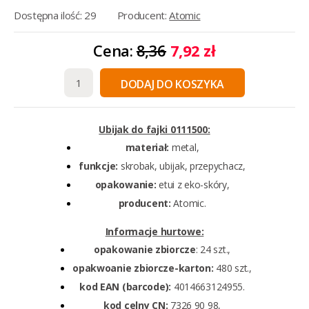
Dostępna ilość: 29
Producent:
Atomic
Cena:
8,36
7,92 zł
DODAJ DO KOSZYKA
Ubijak do fajki 0111500:
materiał:
metal,
funkcje:
skrobak, ubijak, przepychacz,
opakowanie:
etui z eko-skóry,
producent:
Atomic.
Informacje hurtowe:
opakowanie
zbiorcze
: 24 szt.,
opakwoanie zbiorcze-karton:
480 szt.,
kod EAN (barcode):
4014663124955.
kod celny CN:
7326 90 98,