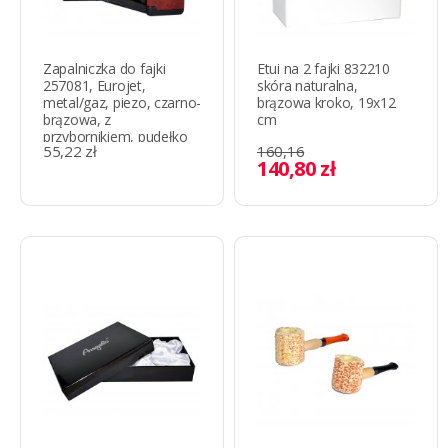
Zapalniczka do fajki
Etui na 2 fajki 832210
257081, Eurojet,
skóra naturalna,
metal/gaz, piezo, czarno-
brązowa kroko, 19x12
brązowa, z
cm
przybornikiem, pudełko
55,22 zł
160,16
7.8 x 3.8 х 1.6 cm
140,80 zł