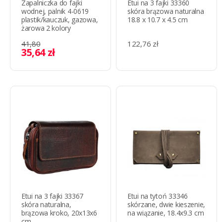
Zapalniczka do fajki
Etui na 3 fajki 33360
wodnej, palnik 4-0619
skóra brązowa naturalna
plastik/kauczuk, gazowa,
18.8 x 10.7 x 4.5 cm
żarowa 2 kolory
41,80
122,76 zł
35,64 zł
Etui na 3 fajki 33367
Etui na tytoń 33346
skóra naturalna,
skórzane, dwie kieszenie,
brązowa kroko, 20x13x6
na wiązanie, 18.4x9.3 cm
cm