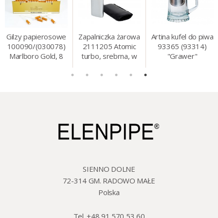
Gilzy papierosowe
Zapalniczka żarowa
Artina kufel do piwa
100090/(030078)
2111205 Atomic
93365 (93314)
Marlboro Gold, 8
turbo, srebrna, w
"Grawer"
mm, 200 szt./op.
etui.
szklo/cyna, 425 ml,
18 cm
SIENNO DOLNE
72-314 GM. RADOWO MAŁE
Polska
Tel. +48 91 570 53 60