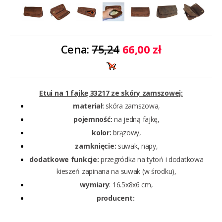
Cena:
75,24
66,00 zł
Etui na 1 fajkę 33217 ze skóry zamszowej:
materiał
: skóra zamszowa,
pojemność:
na jedną fajkę,
kolor:
brązowy,
zamknięcie:
suwak, napy,
dodatkowe funkcje:
przegródka na tytoń i dodatkowa
kieszeń zapinana na suwak (w środku),
wymiary
: 16.5x8x6 cm,
producent: