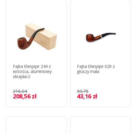
Fajka Elenpipe 244 z
Fajka Elenpipe 029 z
wrzośca, aluminiowy
gruszy mala
skraplacz
216,04
50,78
208,56 zł
43,16 zł