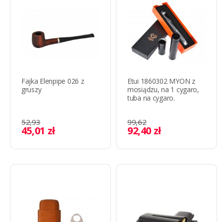
Fajka Elenpipe 026 z
Etui 1860302 MYON z
gruszy
mosiądzu, na 1 cygaro,
tuba na cygaro.
52,93
99,62
45,01 zł
92,40 zł