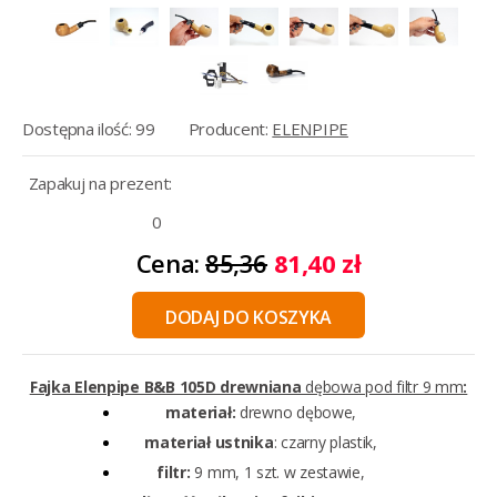
Dostępna ilość: 99
Producent:
ELENPIPE
Zapakuj na prezent:
Cena:
85,36
81,40 zł
DODAJ DO KOSZYKA
Fajka Elenpipe B&B 105D drewniana
dębowa pod filtr 9 mm
:
materiał:
drewno dębowe,
materiał ustnika
: czarny plastik,
filtr:
9 mm, 1 szt. w zestawie,