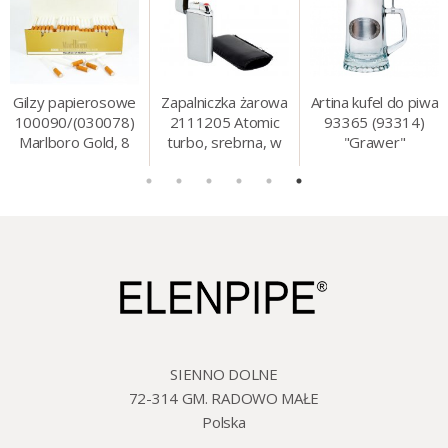
Gilzy papierosowe
Zapalniczka żarowa
Artina kufel do piwa
100090/(030078)
2111205 Atomic
93365 (93314)
Marlboro Gold, 8
turbo, srebrna, w
"Grawer"
mm, 200 szt./op.
etui.
szklo/cyna, 425 ml,
18 cm
SIENNO DOLNE
72-314 GM. RADOWO MAŁE
Polska