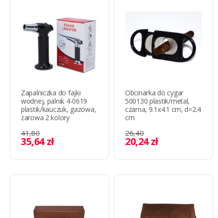
Zapalniczka do fajki
Obcinarka do cygar
wodnej, palnik 4-0619
500130 plastik/metal,
plastik/kauczuk, gazowa,
czarna, 9.1x4.1 cm, d=2.4
żarowa 2 kolory
cm
41,80
26,40
35,64 zł
20,24 zł