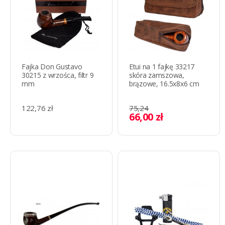
Fajka Don Gustavo
Etui na 1 fajkę 33217
30215 z wrzośca, filtr 9
skóra zamszowa,
mm
brązowe, 16.5x8x6 cm
122,76 zł
75,24
66,00 zł