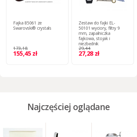
Fajka 85061 ze
Zestaw do fajki EL-
Swarovski® crystals
50101 wyciory, filtry 9
mm, zapalniczka
fajkowa, stojak i
niezbędnik
173,18
29,44
155,45 zł
27,28 zł
Najczęściej oglądane