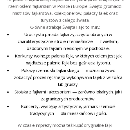
rzemiosłem fajkarskim w Polsce i Europie. Święto gromadzi
mistrzów fajkarstwa, kolekcjonerów, palaczy fajek oraz
turystów z całego świata.
Główne atrakcje Święta Fajki to m.in.:
Uroczysta parada fajkarzy, często ubranych w
charakterystyczne stroje rzemieślnicze — z wielkimi,
ozdobnymi fajkami niesionymi w pochodzie.
Konkursy wolnego palenia fajki, w których celem jest jak
najdłuższe palenie fajki bez gaśnięcia tytoniu.
Pokazy rzemiosła fajkarskiego — można na żywo
zobaczyć proces ręcznego wykonywania fajek z wrzośca
lub gruszy.
Stoiska z fajkami i akcesoriami — zarówno lokalnych, jak i
zagranicznych producentów.
Koncerty, występy artystyczne, jarmark rzemiosł
tradycyjnych — dla mieszkańców i gości.
W czasie imprezy można też kupić oryginalne fajki