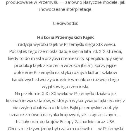
produkowane w Przemyślu — zarówno klasyczne modele, jak
i nowoczesne interpretacje.
Ciekawostka:
Historia Przemyskich Fajek
Tradycja wyrobu fajek w Przemyślu sięga XIX wieku.
Początek tego rzemiosła datuje się na lata 70. XIX stulecia,
kiedy to do miasta przybyli rzemieślnicy specjalizujący się w
produkcji fajek z korzenia wrzośca (briar). Sprzyjające
położenie Przemyśla na styku różnych kultur i szlaków
handlowych stworzyło idealne warunki do rozwoju tego
wyjątkowego rzemiosła.
Na przełomie XIX i XX wieku w Przemyślu działało już
kilkanaście warsztatów, w których wykonywano fajki ręcznie, z
niezwykłą dbałością o detale. Fajki przemyskie zdobyły
uznanie zarówno na rynku krajowym, jak i zagranicznym —
trafiały m.in. do krajów Europy Zachodniej oraz USA.
Okres międzywojenny był czasem rozkwitu — w Przemyślu