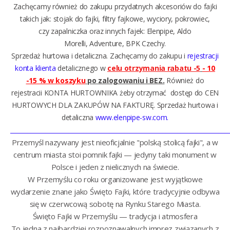
Zachęcamy również do zakupu przydatnych akcesoriów do fajki
takich jak:
stojak do fajki
,
filtry fajkowe
,
wyciory
,
pokrowiec
,
czy
zapalniczka
oraz innych fajek:
Elenpipe
,
Aldo
Morelli
,
Adventure
,
BPK Czechy
.
Sprzedaż
hurtowa i detaliczna
.
Zachęcamy do zakupu i
rejestracji
konta klienta
detalicznego w
celu otrzymania rabatu -5
- 10
-15 % w koszyku
po zalogowaniu i BEZ.
Również do
rejestracii KONTA HURTOWNIKA żeby otrzymać dostęp do CEN
HURTOWYCH DLA ZAKUPÓW NA FAKTURĘ.
Sprzedaż hurtowa i
detaliczna
www.elenpipe-sw.com.
__________________________________________________________________________
Przemyśl nazywany jest nieoficjalnie "polską stolicą fajki", a w
centrum miasta stoi pomnik fajki — jedyny taki monument w
Polsce i jeden z nielicznych na świecie.
W Przemyślu co roku organizowane jest wyjątkowe
wydarzenie znane jako Święto Fajki, które tradycyjnie odbywa
się w czerwcową sobotę na Rynku Starego Miasta.
Święto Fajki w Przemyślu — tradycja i atmosfera
To jedna z najbardziej rozpoznawalnych imprez związanych z