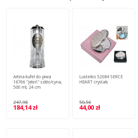
Artina kufel do piwa
Lusterko 52084 SERCE
16766 "Jeleń" szkło/cyna,
HEART crystals
500 ml, 24 cm
247,98
50,56
184,14 zł
44,00 zł