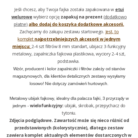
Jeśli chcesz, aby Twoja fajka została zapakowana w
etui
welurowe
wybierz opcję
zapakuj na prezent
(
dodatkowo
płatne)
albo dodaj do koszyka dodatkowe akcesorii
.
Zachęcamy do zakupu zestawu startowego.
Jest, to
komplet
najpotrzebniejszych akcesorii w jednym
miejscu:
2-4 szt filtrów 8 mm standart, ubijacz 3-funkcyjny
metalowy, zapalniczka fajkowa plastikowa, wyciory 2-4 szt,
podstawka.
Wzór, producent i kolor zapalniczki i filtrów zależy od stanów
magazynowych, dla klientów detalicznych zestawy wysyłamy
losowo! Nie dotyczy zamówień hurtowych.
Metalowy ubijak fajkowy, idealny dla palacza fajki,
3 przyrządy w
wielofunkcyjny:
ubijak, skrobak, przepychacz do
jednym -
tytoniu.
Zdjęcia podglądowe. Zawartość może się nieco różnić od
przedstawionych (kolorystycznie),
dlatego zestaw
zawiera komplet aktualnych elementów dostarczonych w