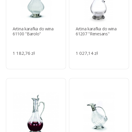
Artina karafka do wina
Artina karafka do wina
61100 "Barolo"
61207 "Renesans"
1 182,76 zł
1 027,14 zł