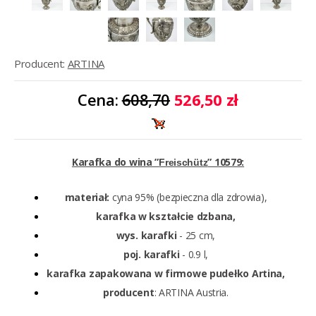
Producent:
ARTINA
Cena:
608,70
526,50 zł
Karafka do wina ”
” 10579:
Freischütz
materiał:
cyna 95% (bezpieczna dla zdrowia),
karafka w kształcie dzbana,
wys. karafki
- 25 cm,
poj. karafki
- 0.9 l,
karafka zapakowana w firmowe pudełko Artina,
producent
: ARTINA Austria.