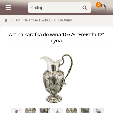
0
ARTINA CYNA I SZKŁO
Do wina
Artina karafka do wina 10579 "Freischütz"
cyna