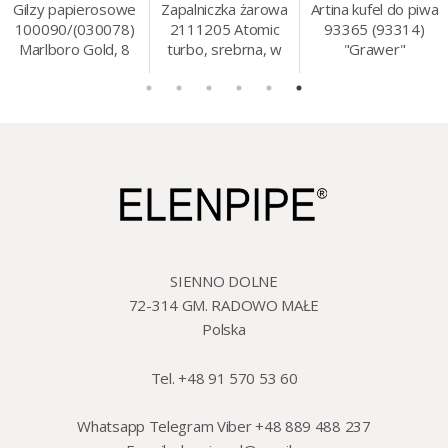
Gilzy papierosowe
Zapalniczka żarowa
Artina kufel do piwa
100090/(030078)
2111205 Atomic
93365 (93314)
Marlboro Gold, 8
turbo, srebrna, w
"Grawer"
mm, 200 szt./op.
etui.
szklo/cyna, 425 ml,
18 cm
SIENNO DOLNE
72-314 GM. RADOWO MAŁE
Polska
Tel. +48 91 570 53 60
Whatsapp Telegram Viber +48 889 488 237