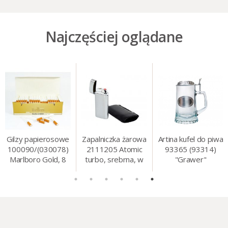
Najczęściej oglądane
Gilzy papierosowe
Zapalniczka żarowa
Artina kufel do piwa
100090/(030078)
2111205 Atomic
93365 (93314)
Marlboro Gold, 8
turbo, srebrna, w
"Grawer"
mm, 200 szt./op.
etui.
szklo/cyna, 425 ml,
18 cm