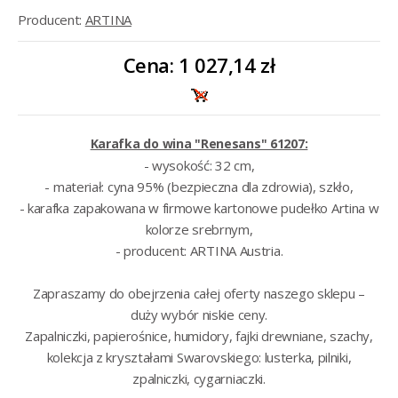
Producent:
ARTINA
Cena:
1 027,14 zł
Karafka do wina "Renesans" 61207:
- wysokość: 32 cm,
- materiał: cyna 95% (bezpieczna dla zdrowia), szkło,
- karafka zapakowana w firmowe kartonowe pudełko Artina w
kolorze srebrnym,
- producent: ARTINA Austria.
Zapraszamy do obejrzenia całej oferty naszego sklepu –
duży wybór niskie ceny.
Zapalniczki
,
papierośnice
,
humidory
,
fajki drewniane
,
szachy
,
kolekcja z kryształami Swarovskiego:
lusterka
,
pilniki
,
zpalniczki
,
cygarniaczki
.