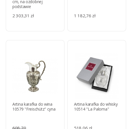
cm, na ozdobnej
podstawie
2 303,31 zł
1 182,76 zł
Artina karafka do wina
Artina karafka do whisky
10579 "Freischütz" cyna
10514 "La Paloma"
608,70
518,06 zł