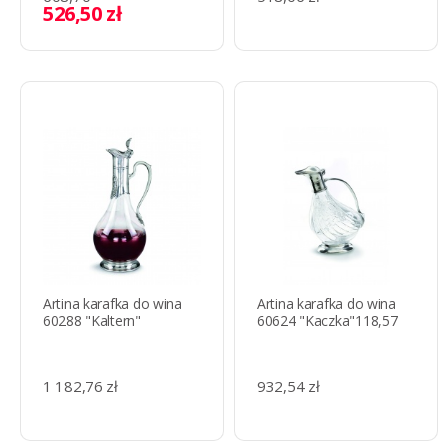
526,50 zł
Artina karafka do wina
Artina karafka do wina
60288 "Kaltern"
60624 "Kaczka"118,57
1 182,76 zł
932,54 zł