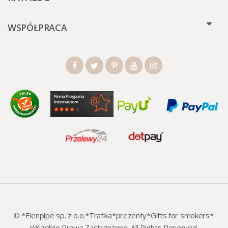
WSPÓŁPRACA
© *Elenpipe sp. z o.o.*Trafika*prezenty*Gifts for smokers*.
Wszelkie Prawa Zastrzeżone. All Rights Reserved.