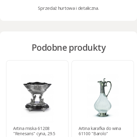
Sprzedaż
hurtowa i detaliczna
.
Podobne produkty
Artina miska 61208
Artina karafka do wina
"Renesans" cyna, 29.5
61100 "Barolo"