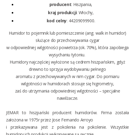
producent
: Hiszpania,
kraj produkcji
: Włochy,
kod celny
: 44209099900.
Humidor to pojemnik lub pomieszczenie (ang. walk in humidor)
służące do przechowywania cygar
w odpowiedniej wilgotności powietrza (ok. 70%), która zapobiega
wysychaniu tytoniu.
Humidory najczęściej wyłożone są cedrem hiszpańskim, gdyż
drewno to sprzyja wydobywaniu pełnego
aromatu z przechowywanych w nim cygar. Do pomiaru
wilgotności w humidorach stosuje się higrometry,
zaś do utrzymania odpowiedniej wilgotności – specjalne
nawilżacze.
JEMAR to hiszpański producent humidorów. Firma została
założona w 1975r przez Jose Fernando Arroyo
i przekazywana jest z pokolenia na pokolenie. Wszystkie
humidory ich produkcji wykonywane są ręcznie