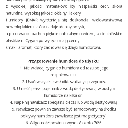
z wysokiej jakości materiałów: lity hiszpański cedr, skóra
naturalna, wysokiej jakości okleiny i lakiery.
Humidory JEMAR wyrózniają się doskonałą, wielowarstwową
powłoką lakieru, która nadaje idealny połysk,
a po otwarciu pachną pięknie naturalnym cedrem, a nie chińskim
plastikiem. Cygara po wyjęciu mają cenny
smak i aromat, który zachował się dzięki humidorowi.
Przygotowanie humidora do użytku:
1.
Nie wkładaj cygar do humidora od razu po jego
rozpakowaniu.
2. Usuń wszystkie wkładki, szuflady i przegrody.
3. Umieść płaski pojemnik z wodą destylowaną w pustym
humidorze na kilka dni.
4. Napełnij nawilżacz specjalną cieczą lub wodą destylowaną.
5. Nawilżacz powinien zawsze być zamocowany na środku
pokrywy humidora (nawilżacz jest magnetyczny).
6. Wilgotność powinna wynosić około 70%.