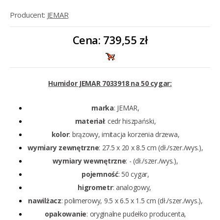
Producent:
JEMAR
Cena:
739,55 zł
Humidor JEMAR 7033918 na 50 cygar:
marka
: JEMAR,
materiał
: cedr hiszpański,
kolor
: brązowy, imitacja korzenia drzewa,
wymiary zewnętrzne
: 27.5 x 20 x 8.5 cm (dł./szer./wys.),
wymiary wewnętrzne
: - (dł./szer./wys.),
pojemność
: 50 cygar,
higrometr
: analogowy,
nawilżacz
: polimerowy, 9.5 x 6.5 x 1.5 cm (dł./szer./wys.),
opakowanie
: oryginalne pudełko producenta,