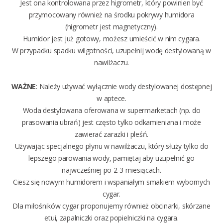
Jest ona kontrolowana przez higrometr, który powinien być
przymocowany również na środku pokrywy humidora
(higrometr jest magnetyczny).
Humidor jest już gotowy, możesz umieścić w nim cygara.
W przypadku spadku wilgotności, uzupełnij wodę destylowaną w
nawilżaczu.
WAŻNE
: Należy używać wyłącznie wody destylowanej dostępnej
w aptece.
Woda destylowana oferowana w supermarketach (np. do
prasowania ubrań) jest często tylko odkamieniana i może
zawierać zarazki i pleśń.
Używając specjalnego płynu w nawilżaczu, który służy tylko do
lepszego parowania wody, pamiętaj aby uzupełnić go
najwcześniej po 2-3 miesiącach.
Ciesz się nowym humidorem i wspaniałym smakiem wybornych
cygar.
Dla miłośników cygar proponujemy również
obcinarki
,
skórzane
etui
,
zapalniczki
oraz
popielniczki na cygara
.