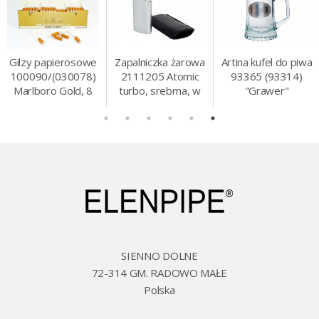
Gilzy papierosowe
Zapalniczka żarowa
Artina kufel do piwa
100090/(030078)
2111205 Atomic
93365 (93314)
Marlboro Gold, 8
turbo, srebrna, w
"Grawer"
mm, 200 szt./op.
etui.
szklo/cyna, 425 ml,
18 cm
SIENNO DOLNE
72-314 GM. RADOWO MAŁE
Polska