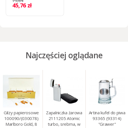
79,64
45,76 zł
Najczęściej oglądane
Gilzy papierosowe
Zapalniczka żarowa
Artina kufel do piwa
100090/(030078)
2111205 Atomic
93365 (93314)
Marlboro Gold, 8
turbo, srebrna, w
"Grawer"