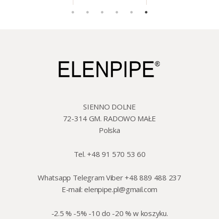
mm, 200 szt./op.
etui.
szklo/cyna, 425 ml,
18 cm
SIENNO DOLNE
72-314 GM. RADOWO MAŁE
Polska
Tel. +48 91 570 53 60
Whatsapp Telegram Viber +48 889 488 237
E-mail:
elenpipe.pl@gmail.com
-2.5 % -5% -10 do -20 % w koszyku.