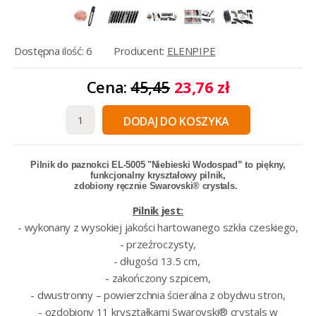
Dostępna ilość: 6
Producent:
ELENPIPE
Cena:
45,45
23,76 zł
DODAJ DO KOSZYKA
Pilnik do paznokci EL-5005 "Niebieski Wodospad” to piękny,
funkcjonalny kryształowy pilnik,
zdobiony ręcznie
Swarovski® crystals
.
Pilnik jest:
- wykonany z wysokiej jakości hartowanego szkła czeskiego,
- przeźroczysty,
- długości 13.5 cm,
- zakończony szpicem,
- dwustronny – powierzchnia ścieralna z obydwu stron,
- ozdobiony 11 kryształkami Swarovski® crystals w