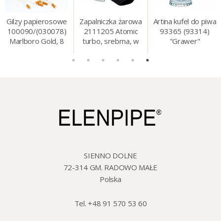
Gilzy papierosowe
Zapalniczka żarowa
Artina kufel do piwa
100090/(030078)
2111205 Atomic
93365 (93314)
Marlboro Gold, 8
turbo, srebrna, w
"Grawer"
mm, 200 szt./op.
etui.
szklo/cyna, 425 ml,
18 cm
SIENNO DOLNE
72-314 GM. RADOWO MAŁE
Polska
Tel. +48 91 570 53 60