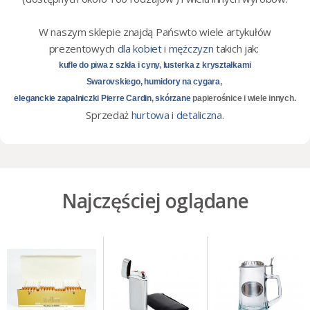
W naszym sklepie znajdą Pańswto wiele artykułów
prezentowych
dla kobiet
i
mężczyzn
takich jak:
kufle do piwa z szkła i cyny
,
lusterka z kryształkami
Swarovskiego,
humidory na cygara
,
eleganckie zapalniczki Pierre Cardin
,
skórzane
papierośnice i wiele innych.
Sprzedaż
hurtowa i detaliczna
.
Najczęściej oglądane