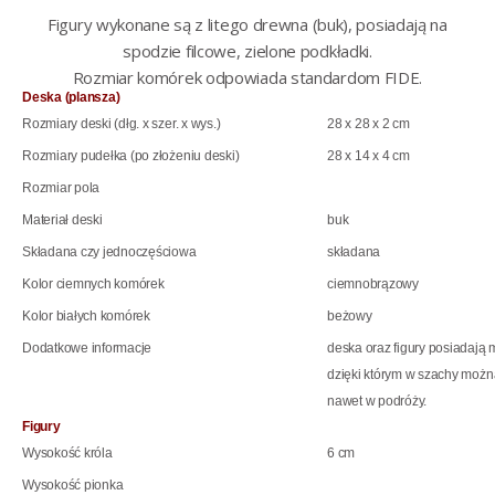
Figury wykonane są z litego drewna (buk), posiadają na
spodzie filcowe, zielone podkładki.
Rozmiar komórek odpowiada standardom FIDE.
Deska (plansza)
Rozmiary deski (dłg. x szer. x wys.)
28 x 28 x 2 cm
Rozmiary pudełka (po złożeniu deski)
28 x 14 x 4 cm
Rozmiar pola
Materiał deski
buk
Składana czy jednoczęściowa
składana
Kolor ciemnych komórek
ciemnobrązowy
Kolor białych komórek
beżowy
Dodatkowe informacje
deska oraz figury posiadają
dzięki którym w szachy możn
nawet w podróży.
Figury
Wysokość króla
6 cm
Wysokość pionka