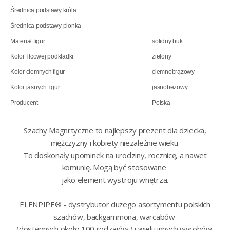
Średnica podstawy króla
Średnica podstawy pionka
Materiał figur
solidny buk
Kolor filcowej podkładki
zielony
Kolor ciemnych figur
ciemnobrązowy
Kolor jasnych figur
jasnobeżowy
Producent
Polska
Szachy Magnrtyczne to najlepszy prezent dla dziecka,
mężczyzny i kobiety niezależnie wieku.
To doskonały upominek na urodziny, rocznicę, a nawet
komunię. Mogą być stosowane
jako element wystroju wnętrza.
ELENPIPE® - dystrybutor dużego asortymentu polskich
szachów, backgammona, warcabów
(dostępnych około 100 rodzajów ) i wielu innych wyrobów.