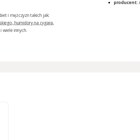
producent:
A
biet
i
mężczyzn
takich jak:
skiego,
humidory na cygara
,
i wiele innych.