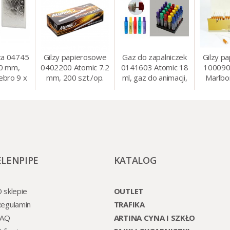
ca 04745
Gilzy papierosowe
Gaz do zapalniczek
Gilzy p
80 mm,
0402200 Atomic 7.2
0141603 Atomic 18
100090
ebro 9 x
mm, 200 szt./op.
ml, gaz do animacji,
Marlbo
cm
zapalniczek, itp.
mm, 20
ELENPIPE
KATALOG
 sklepie
OUTLET
egulamin
TRAFIKA
FAQ
ARTINA CYNA I SZKŁO