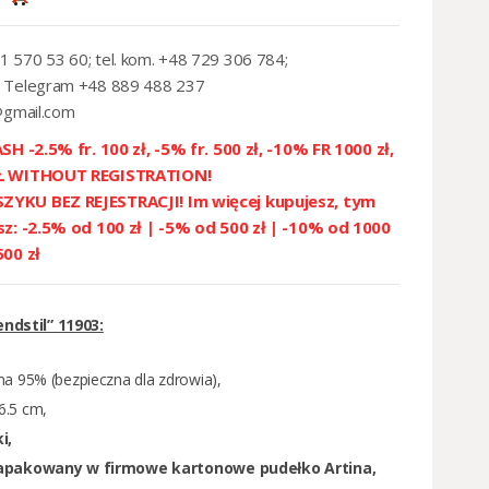
1 570 53 60; tel. kom. +48 729 306 784;
 Telegram +48 889 488 237
@gmail.com
SH -2.5% fr. 100 zł, -5% fr. 500 zł, -10% FR 1000 zł,
ZŁ WITHOUT REGISTRATION!
YKU BEZ REJESTRACJI! Im więcej kupujesz, tym
sz: -2.5% od 100 zł | -5% od 500 zł | -10% od 1000
500 zł
ndstil” 11903:
a 95% (bezpieczna dla zdrowia),
6.5 cm,
i,
zapakowany w firmowe kartonowe pudełko Artina,