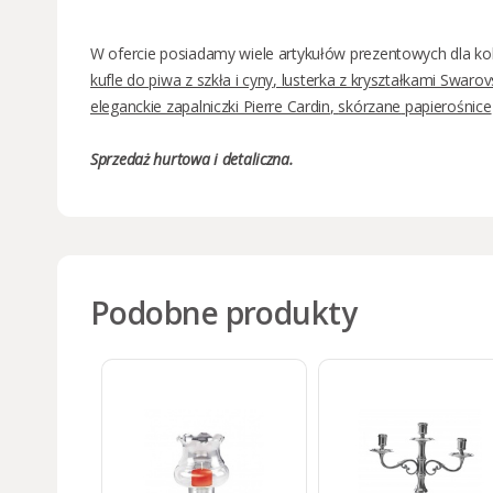
W ofercie posiadamy wiele artykułów prezentowych
dla ko
kufle do piwa z szkła i cyny
,
lusterka z kryształkami Swarov
eleganckie zapalniczki Pierre Cardin
,
skórzane
papierośnice
Sprzedaż
hurtowa i detaliczna
.
Podobne produkty