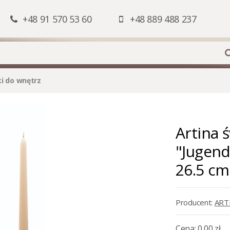
+48 91 570 53 60
+48 889 488 237
ki do wnętrz
Artina 
"Jugends
26.5 cm
Producent:
ART
Cena:
0,00 zł