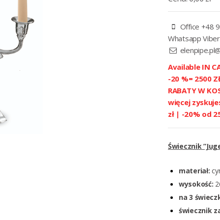
Office +48 9
Whatsapp Viber
elenpipe.pl
Available IN CA
-20 %= 2500 
RABATY W KOSZ
więcej zyskuje
zł | -20% od 2
Świecznik ”Juge
materiał:
cyn
wysokość:
2
na 3 świeczk
świecznik 