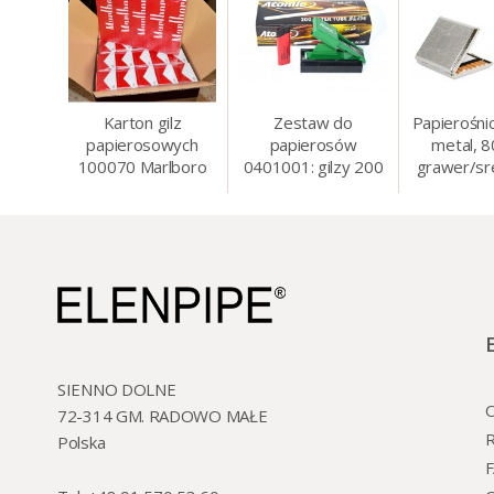
Karton gilz
Zestaw do
Papierośni
papierosowych
papierosów
metal, 
100070 Marlboro
0401001: gilzy 200
grawer/sr
Red 8 mm, 200 x
szt. + nabijarka
8.5 
50 op.= 1000 szt.
SLIM 6 mm,
gilz
zapalniczka, kolory
SIENNO DOLNE
O
72-314 GM. RADOWO MAŁE
R
Polska