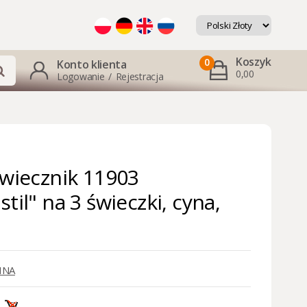
Koszyk
0
Konto klienta
0,00
Logowanie
/
Rejestracja
świecznik 11903
til" na 3 świeczki, cyna,
INA