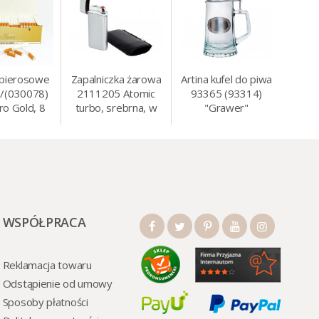
apierosowe
Zapalniczka żarowa
Artina kufel do piwa
/(030078)
2111205 Atomic
93365 (93314)
ro Gold, 8
turbo, srebrna, w
"Grawer"
0 szt./op.
etui.
szklo/cyna, 425 ml,
18 cm
WSPÓŁPRACA
Reklamacja towaru
Odstąpienie od umowy
Sposoby płatności