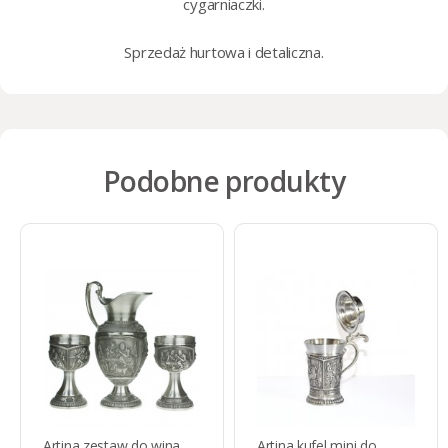
cygarniaczki
.
Sprzedaż
hurtowa i detaliczna
.
Podobne produkty
Artina zestaw do wina
Artina kufel mini do