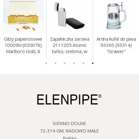
Gilzy papierosowe
Zapalniczka żarowa
Artina kufel do piwa
100090/(030078)
2111205 Atomic
93365 (93314)
Marlboro Gold, 8
turbo, srebrna, w
"Grawer"
mm, 200 szt./op.
etui.
szklo/cyna, 425 ml,
18 cm
SIENNO DOLNE
72-314 GM. RADOWO MAŁE
Polska