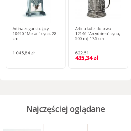
Artina zegar stojący
Artina kufel do piwa
10490 "Meran" cyna, 28
12146 "Arcydzieła" cyna,
cm
500 ml, 17.5 cm
1 045,84 zł
622,51
435,34 zł
Najczęściej oglądane