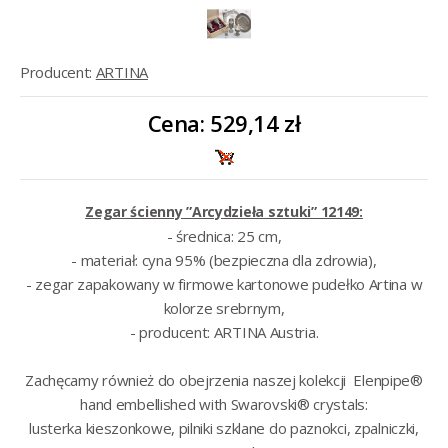
Producent:
ARTINA
Cena:
529,14 zł
Zegar ścienny ”Arcydzieła sztuki” 12149:
- średnica: 25 cm,
- materiał: cyna 95% (bezpieczna dla zdrowia),
- zegar zapakowany w firmowe kartonowe pudełko Artina w
kolorze srebrnym,
- producent: ARTINA Austria.
Zachęcamy również do obejrzenia naszej kolekcji Elenpipe®
hand embellished with Swarovski® crystals:
lusterka kieszonkowe
,
pilniki szklane do paznokci
,
zpalniczki
,