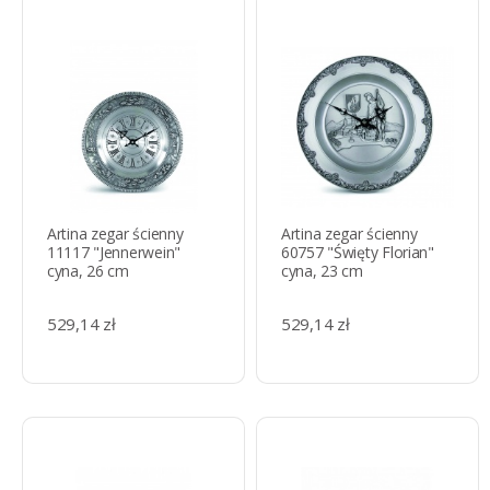
Artina zegar ścienny
Artina zegar ścienny
11117 "Jennerwein"
60757 "Święty Florian"
cyna, 26 cm
cyna, 23 cm
529,14 zł
529,14 zł