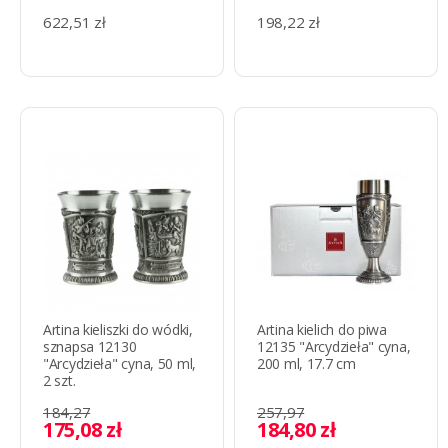
622,51 zł
198,22 zł
Artina kieliszki do wódki,
Artina kielich do piwa
sznapsa 12130
12135 "Arcydzieła" cyna,
"Arcydzieła" cyna, 50 ml,
200 ml, 17.7 cm
2 szt.
184,27
257,97
175,08 zł
184,80 zł