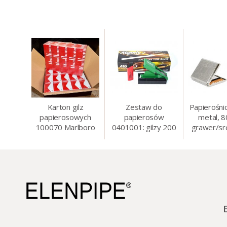
Karton gilz
Zestaw do
Papierośni
papierosowych
papierosów
metal, 
100070 Marlboro
0401001: gilzy 200
grawer/sr
Red 8 mm, 200 x
szt. + nabijarka
8.5 
50 op.= 1000 szt.
SLIM 6 mm,
gilz
zapalniczka, kolory