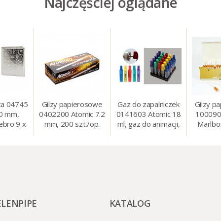
Najczęściej oglądane
ca 04745
Gilzy papierosowe
Gaz do zapalniczek
Gilzy p
80 mm,
0402200 Atomic 7.2
0141603 Atomic 18
100090
ebro 9 x
mm, 200 szt./op.
ml, gaz do animacji,
Marlbo
cm
zapalniczek, itp.
mm, 20
ELENPIPE
KATALOG