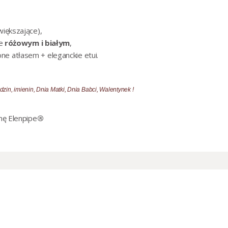
większające),
e
różowym i białym
,
e atłasem + eleganckie etui.
zin, imienin, Dnia Matki, Dnia Babci, Walentynek !
mę Elenpipe
®