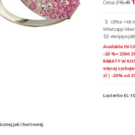
1
Cena:
216,48
Office +48 9
Whatsapp Viber
elenpipe.pl
Available IN CA
-20 %= 2500 
RABATY W KOSZ
więcej zyskuje
zł | -20% od 2
Lusterko EL-10
znej jak i hurtowej.