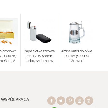
apierosowe
Zapalniczka żarowa
Artina kufel do piwa
/(030078)
2111205 Atomic
93365 (93314)
ro Gold, 8
turbo, srebrna, w
"Grawer"
0 szt./op.
etui.
szklo/cyna, 425 ml,
18 cm
WSPÓŁPRACA