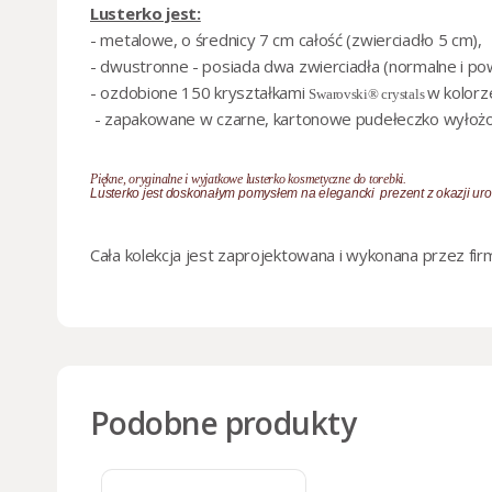
Lusterko jest:
- metalowe, o średnicy 7 cm całość (zwierciadło 5 cm),
- dwustronne - posiada dwa zwierciadła (normalne i po
- ozdobione 150 kryształkami
w kolorz
Swarovski® crystals
- zapakowane w czarne, kartonowe pudełeczko wyłożon
Piękne, oryginalne i wyjatkowe lusterko kosmetyczne do torebki.
Lusterko jest doskonałym pomysłem na elegancki prezent z okazji urod
Cała kolekcja jest zaprojektowana i wykonana przez fir
Podobne produkty