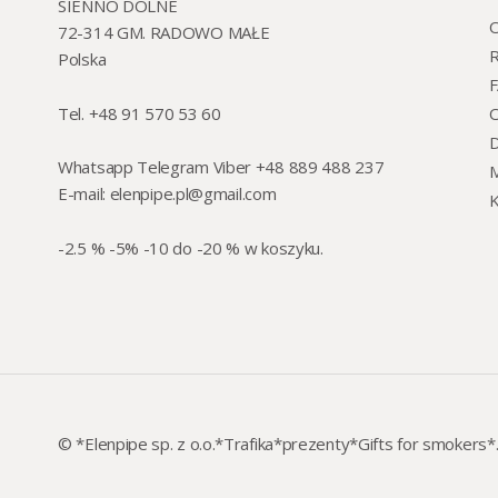
SIENNO DOLNE
O
72-314 GM. RADOWO MAŁE
R
Polska
Tel. +48 91 570 53 60
O
Whatsapp Telegram Viber +48 889 488 237
M
E-mail:
elenpipe.pl@gmail.com
K
-2.5 % -5% -10 do -20 % w koszyku.
© *Elenpipe sp. z o.o.*Trafika*prezenty*Gifts for smokers*