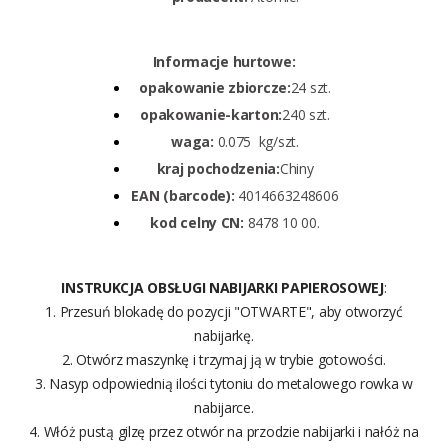
Informacje hurtowe:
opakowanie zbiorcze:
24 szt.
opakowanie-karton:
240 szt.
waga:
0.075 kg/szt.
kraj pochodzenia:
Chiny
EAN (barcode):
4014663248606
kod celny CN:
8478 10 00.
INSTRUKCJA OBSŁUGI NABIJARKI PAPIEROSOWEJ
:
1. Przesuń blokadę do pozycji "OTWARTE", aby otworzyć
nabijarkę.
2. Otwórz maszynkę i trzymaj ją w trybie gotowości.
3. Nasyp odpowiednią ilości tytoniu do metalowego rowka w
nabijarce.
4. Włóż pustą gilzę przez otwór na przodzie nabijarki i nałóż na