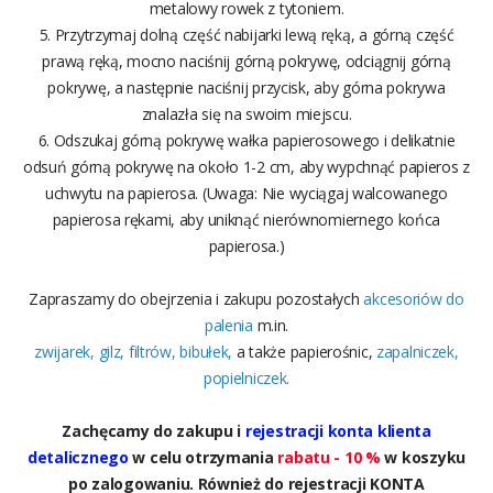
metalowy rowek z tytoniem.
5. Przytrzymaj dolną część nabijarki lewą ręką, a górną część
prawą ręką, mocno naciśnij górną pokrywę, odciągnij górną
pokrywę, a następnie naciśnij przycisk, aby górna pokrywa
znalazła się na swoim miejscu.
6. Odszukaj górną pokrywę wałka papierosowego i delikatnie
odsuń górną pokrywę na około 1-2 cm, aby wypchnąć papieros z
uchwytu na papierosa. (Uwaga: Nie wyciągaj walcowanego
papierosa rękami, aby uniknąć nierównomiernego końca
papierosa.)
Zapraszamy do obejrzenia i zakupu pozostałych
akcesoriów do
palenia
m.in.
zwijarek
,
gilz
,
filtrów
,
bibułek
,
a także
papierośnic
,
zapalniczek
,
popielniczek
.
Zachęcamy do zakupu i
rejestracji konta klienta
detalicznego
w celu otrzymania
rabatu - 10 %
w koszyku
po zalogowaniu. Również do rejestracji KONTA