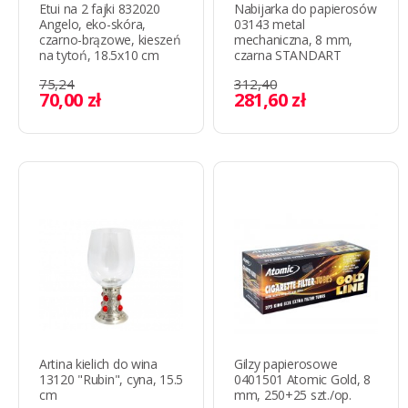
Etui na 2 fajki 832020
Nabijarka do papierosów
Angelo, eko-skóra,
03143 metal
czarno-brązowe, kieszeń
mechaniczna, 8 mm,
na tytoń, 18.5x10 cm
czarna STANDART
75,24
312,40
70,00 zł
281,60 zł
Artina kielich do wina
Gilzy papierosowe
13120 "Rubin", cyna, 15.5
0401501 Atomic Gold, 8
cm
mm, 250+25 szt./op.