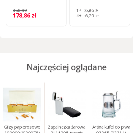
350,99
1+
:
6,86 zł
178,86 zł
4+
:
6,20 zł
40+
:
4,31 zł
Najczęściej oglądane
Gilzy papierosowe
Zapalniczka żarowa
Artina kufel do piwa
100090/(030078)
2111205 Atomic
93365 (93314)