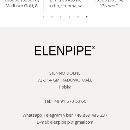
Marlboro Gold, 8
turbo, srebrna, w
"Grawer"
mm, 200 szt./op.
etui.
szklo/cyna, 425 ml,
18 cm
SIENNO DOLNE
72-314 GM. RADOWO MAŁE
Polska
Tel. +48 91 570 53 60
Whatsapp Telegram Viber +48 889 488 237
E-mail:
elenpipe.pl@gmail.com