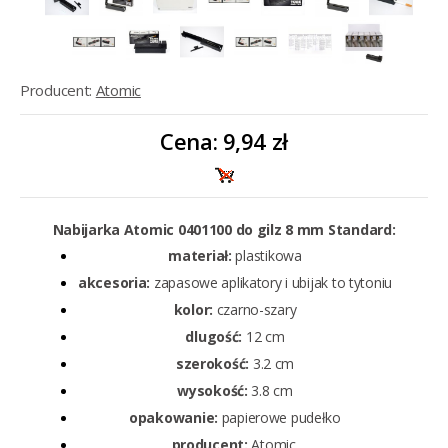
Producent:
Atomic
Cena:
9,94 zł
Nabijarka Atomic 0401100 do gilz 8 mm Standard:
materiał:
plastikowa
akcesoria:
zapasowe aplikatory i ubijak to tytoniu
kolor:
czarno-szary
dlugość:
12 cm
szerokość:
3.2 cm
wysokość:
3.8 cm
opakowanie:
papierowe pudełko
producent:
Atomic.