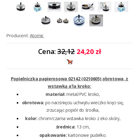
Producent:
Atomic
Cena:
32,12
24,20 zł
Popielniczka papierosowa 02142 (0210605) obrotowa, z
wstawką a'la kroko:
materiał:
metal/PVC kroko,
obrotowa:
po naciśnięciu uchwytu wieczko kręci się,
zrzucając popiół do środka,
kolor:
chrom/czarna wstawka kroko z eko-skóry,
średnica:
13 cm,
opakowanie:
kartonowe pudełko.