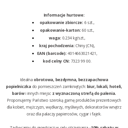
Informacje hurtowe:
opakowanie zbiorcze:
6 szt.,
opakowanie-karton:
60 szt.,
waga:
0.234 kg/szt.,
kraj pochodzenia:
Chiny (CN),
EAN (barcode):
4014663021421,
kod celny CN:
7323 99 00.
Idealna
obrotowa, bezdymna, bezzapachowa
popielniczka
do pomieszczeń zamkniętych:
biur, lokali, hoteli,
barów
i innych miejsc
z wyznaczoną strefą do palenia.
Proponujemy Państwo szeroką gamę produktów prezentowych
dla kobiet, mężczyzn, wędkarzy, myśliwych, dekoratorów wnętrz
oraz dla palaczy
papierosów
,
cygar
i
fajek.
Zachęcamy do rejestracji w celu otrzymania
-10% rabatu w