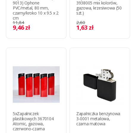
9013) Ophone
3938005 mix kolorów,
PVC/metal, 80 mm,
gazowa, krzesiwowa (50
czarny/kroko 10 x 9.5 х 2
szt.)
cm
11,84
2,60
9,46 zł
1,63 zł
5xZapalniczek
Zapalniczka benzynowa
plastikowych 3670104
3-0001 metalowa,
Atomic, gazowa,
czarna matowa
czerwono-czarna