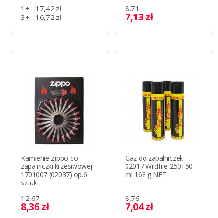
1+
:
17,42 zł
8,71
7,13 zł
3+
:
16,72 zł
11+
:
9,90 zł
Kamienie Zippo do
Gaz do zapalniczek
zapalniczki krzesiwowej
02017 Wildfire 250+50
1701007 (02037) op.6
ml 168 g NET
sztuk
12,67
8,76
8,36 zł
7,04 zł