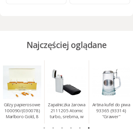
Najczęściej oglądane
Gilzy papierosowe
Zapalniczka żarowa
Artina kufel do piwa
100090/(030078)
2111205 Atomic
93365 (93314)
Marlboro Gold, 8
turbo, srebrna, w
"Grawer"
mm, 200 szt./op.
etui.
szklo/cyna, 425 ml,
18 cm