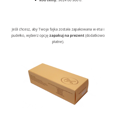
kod celny:
9614 00 900 0.
Jeśli chcesz, aby Twoja fajka została zapakowana w etui i
pudełko, wybierz opcję
zapakuj na prezent
(
dodatkowo
płatne
).