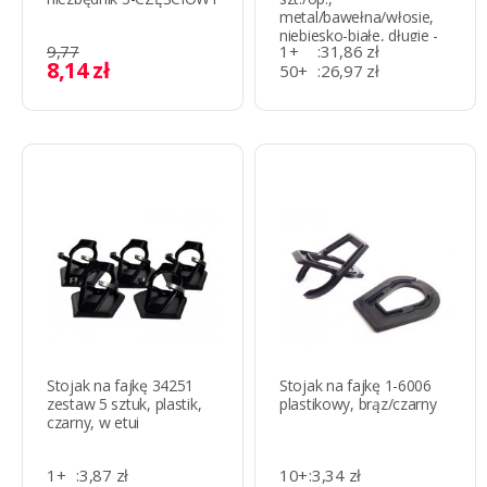
metal/bawełna/włosie,
niebiesko-białe, długie -
9,77
1+
:
31,86 zł
30 cm.
8,14 zł
50+
:
26,97 zł
100+
:
24,51 zł
Stojak na fajkę 34251
Stojak na fajkę 1-6006
zestaw 5 sztuk, plastik,
plastikowy, brąz/czarny
czarny, w etui
1+
:
3,87 zł
10+
:
3,34 zł