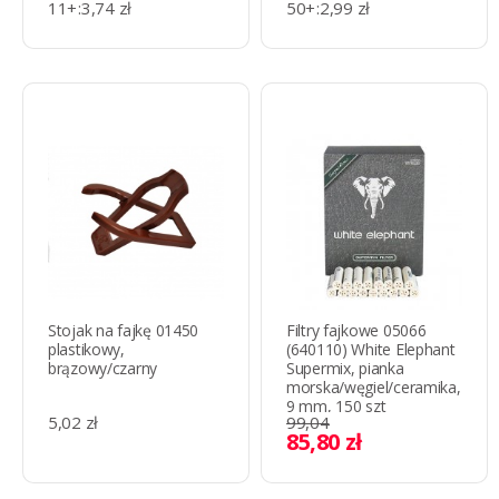
11+
:
3,74 zł
50+
:
2,99 zł
26+
:
3,61 zł
Stojak na fajkę 01450
Filtry fajkowe 05066
plastikowy,
(640110) White Elephant
brązowy/czarny
Supermix, pianka
morska/węgiel/ceramika,
9 mm, 150 szt
5,02 zł
99,04
85,80 zł