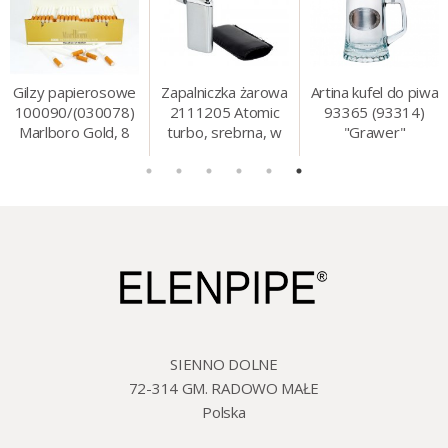
Gilzy papierosowe
Zapalniczka żarowa
Artina kufel do piwa
100090/(030078)
2111205 Atomic
93365 (93314)
Marlboro Gold, 8
turbo, srebrna, w
"Grawer"
mm, 200 szt./op.
etui.
szklo/cyna, 425 ml,
18 cm
SIENNO DOLNE
72-314 GM. RADOWO MAŁE
Polska