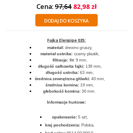
Cena:
97,64
82,98 zł
DODAJ DO KOSZYKA
Fajka Elenpipe 035:
materiał:
drewno gruszy,
materiał ustnika:
czarny plastik,
filtracja:
filtr 9 mm,
długość całkowita fajki:
139 mm,
długość ustnika:
63 mm,
średnica zewnętrzna główki:
40 mm,
średnica komina:
19 mm,
głebokość komina:
30 mm.
Informacje hurtowe:
opakowanie:
5 szt,
kraj pochodzenia:
Polska,