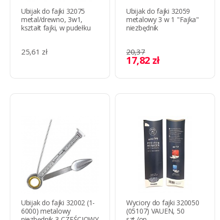
Ubijak do fajki 32075
Ubijak do fajki 32059
metal/drewno, 3w1,
metalowy 3 w 1 "Fajka"
kształt fajki, w pudełku
niezbędnik
25,61 zł
20,37
17,82 zł
Ubijak do fajki 32002 (1-
Wyciory do fajki 320050
6000) metalowy
(05107) VAUEN, 50
niezbędnik 3-CZĘŚCIOWY
szt./op.,