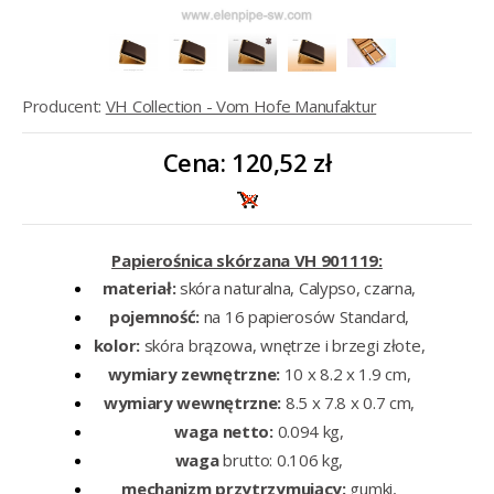
Producent:
VH Collection - Vom Hofe Manufaktur
Cena:
120,52 zł
Papierośnica skórzana VH 901119:
materiał:
skóra naturalna, Calypso, czarna,
pojemność:
na 16 papierosów Standard,
kolor:
skóra brązowa, wnętrze i brzegi złote,
wymiary zewnętrzne:
10 x 8.2 x 1.9 cm,
wymiary wewnętrzne:
8.5 x 7.8 x 0.7 cm,
waga netto:
0.094 kg,
waga
brutto: 0.106 kg,
mechanizm
przytrzymujący:
gumki,