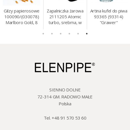
Gilzy papierosowe
Zapalniczka żarowa
Artina kufel do piwa
100090/(030078)
2111205 Atomic
93365 (93314)
Marlboro Gold, 8
turbo, srebrna, w
"Grawer"
mm, 200 szt./op.
etui.
szklo/cyna, 425 ml,
18 cm
SIENNO DOLNE
72-314 GM. RADOWO MAŁE
Polska
Tel. +48 91 570 53 60