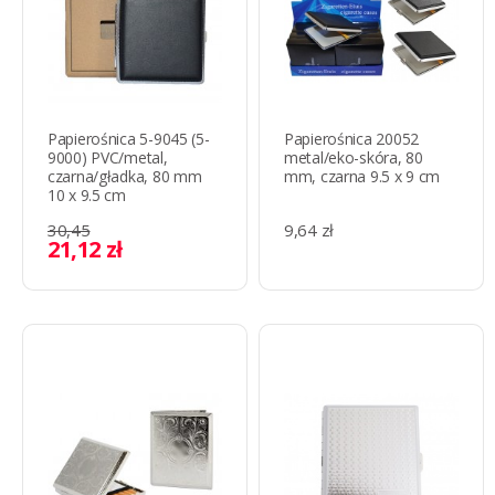
Papierośnica 5-9045 (5-
Papierośnica 20052
9000) PVC/metal,
metal/eko-skóra, 80
czarna/gładka, 80 mm
mm, czarna 9.5 x 9 cm
10 x 9.5 cm
30,45
9,64 zł
21,12 zł