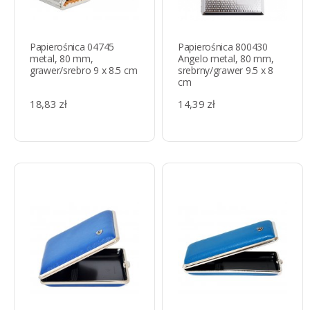
Papierośnica 04745
Papierośnica 800430
metal, 80 mm,
Angelo metal, 80 mm,
grawer/srebro 9 x 8.5 cm
srebrny/grawer 9.5 x 8
cm
18,83 zł
14,39 zł