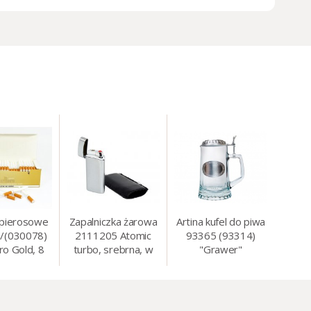
apierosowe
Zapalniczka żarowa
Artina kufel do piwa
/(030078)
2111205 Atomic
93365 (93314)
ro Gold, 8
turbo, srebrna, w
"Grawer"
0 szt./op.
etui.
szklo/cyna, 425 ml,
18 cm