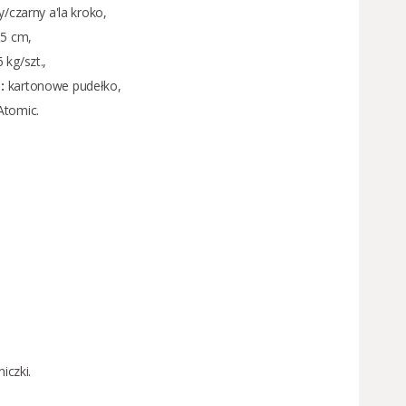
/czarny a'la kroko,
5 cm,
 kg/szt.,
:
kartonowe pudełko,
tomic.
niczki
.