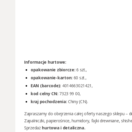
Informacje hurtowe:
opakowanie zbiorcze:
6 szt.,
opakowanie-karton:
60 szt.,
EAN (barcode):
4014663021421,
kod celny CN:
7323 99 00,
kraj pochodzenia:
Chiny (CN).
Zapraszamy do obejrzenia całej oferty naszego sklepu – d
Zapalniczki
,
papierośnice
,
humidory
,
fajki drewniane
,
shish
Sprzedaż
hurtowa i detaliczna
.