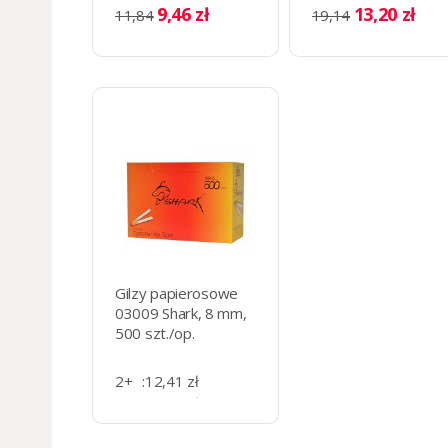
9.5 х 2 cm
9,46 zł
13,20 zł
11,84
19,14
Gilzy papierosowe
03009 Shark, 8 mm,
500 szt./op.
2+
:
12,41 zł
11+
:
11,53 zł