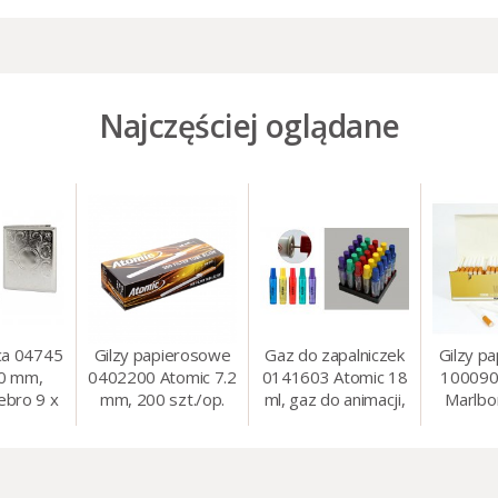
Najczęściej oglądane
ca 04745
Gilzy papierosowe
Gaz do zapalniczek
Gilzy p
80 mm,
0402200 Atomic 7.2
0141603 Atomic 18
100090
ebro 9 x
mm, 200 szt./op.
ml, gaz do animacji,
Marlbo
cm
zapalniczek, itp.
mm, 20