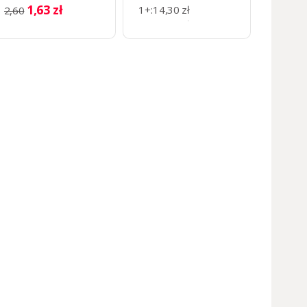
(50 szt.)
mm
1,63 zł
1+
:
14,30 zł
2,60
6+
:
12,98 zł