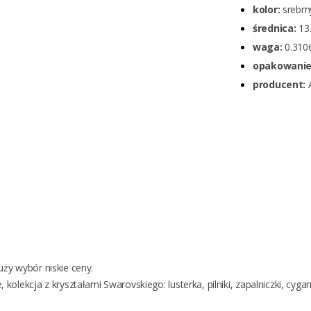
kolor:
srebrny
średnica:
13.
waga:
0.3106
opakowanie
producent:
A
uży wybór niskie ceny.
e
, kolekcja z kryształami Swarovskiego:
lusterka
,
pilniki
,
zapalniczki
,
cygar