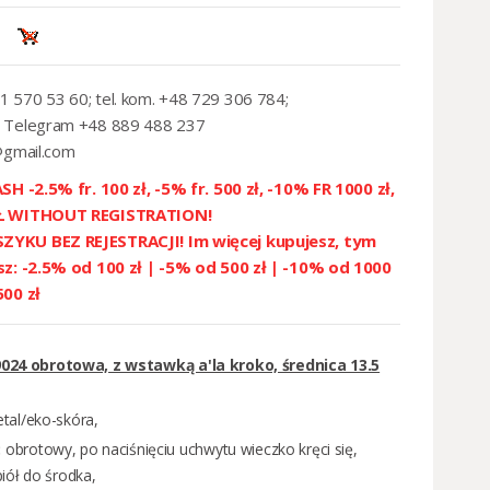
1 570 53 60; tel. kom. +48 729 306 784;
 Telegram +48 889 488 237
@gmail.com
SH -2.5% fr. 100 zł, -5% fr. 500 zł, -10% FR 1000 zł,
ZŁ WITHOUT REGISTRATION!
YKU BEZ REJESTRACJI! Im więcej kupujesz, tym
sz: -2.5% od 100 zł | -5% od 500 zł | -10% od 1000
500 zł
9024 obrotowa, z wstawką a'la kroko, średnica 13.5
tal/eko-skóra,
:
obrotowy, po naciśnięciu uchwytu wieczko kręci się,
iół do środka,