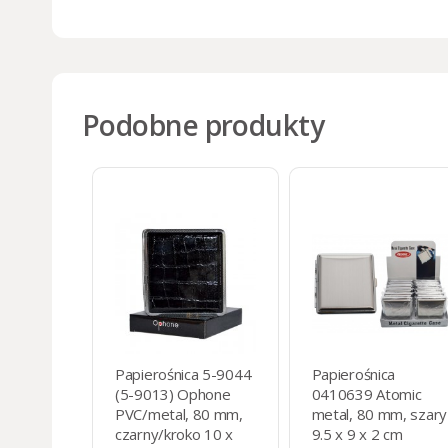
Podobne produkty
Papierośnica 5-9044
Papierośnica
(5-9013) Ophone
0410639 Atomic
PVC/metal, 80 mm,
metal, 80 mm, szary
czarny/kroko 10 x
9.5 x 9 x 2 cm