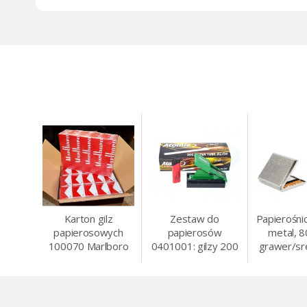
Karton gilz
Zestaw do
Papierośni
papierosowych
papierosów
metal, 
100070 Marlboro
0401001: gilzy 200
grawer/sr
Red 8 mm, 200 x
szt. + nabijarka
8.5 
50 op.= 1000 szt.
SLIM 6 mm,
gilz
zapalniczka, kolory