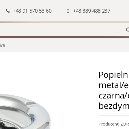
+48 91 570 53 60
+48 889 488 237
owe
Popieln
metal/e
czarna/
bezdym
Producent:
ZOR