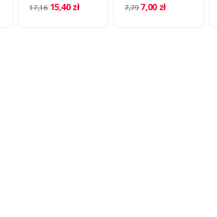
mm
STANDART
15,40 zł
7,00 zł
17,16
7,79