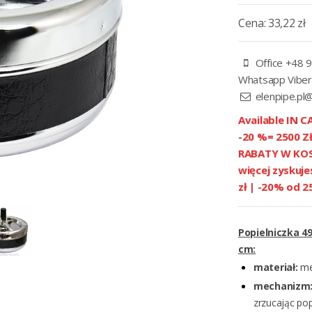
Cena:
33,22 zł
Office +48 9
Whatsapp Viber
elenpipe.pl
Available IN CA
-20 %= 2500 
RABATY W KOSZ
więcej zyskuje
zł | -20% od 2
Popielniczka 4
cm:
materiał:
me
mechanizm
zrzucając pop