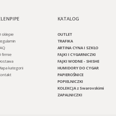
ELENPIPE
KATALOG
 sklepie
OUTLET
egulamin
TRAFIKA
FAQ
ARTINA CYNA I SZKŁO
 firmie
FAJKI I CYGARNICZKI
Dostawa
FAJKI WODNE - SHISHE
apa kategorii
HUMIDORY DO CYGAR
ontakt
PAPIEROŚNICE
POPIELNICZKI
KOLEKCJA z Swarovskimi
ZAPALNICZKI