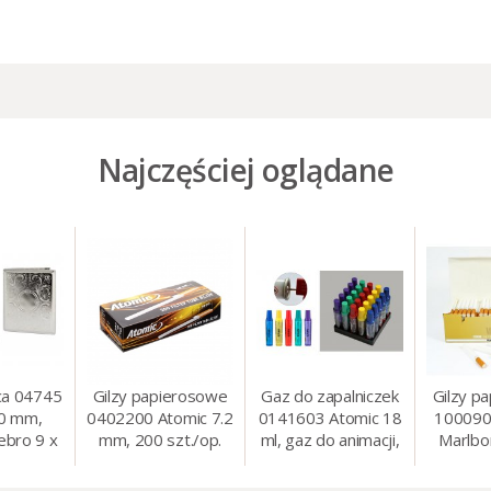
Najczęściej oglądane
ca 04745
Gilzy papierosowe
Gaz do zapalniczek
Gilzy p
80 mm,
0402200 Atomic 7.2
0141603 Atomic 18
100090
ebro 9 x
mm, 200 szt./op.
ml, gaz do animacji,
Marlbo
cm
zapalniczek, itp.
mm, 20