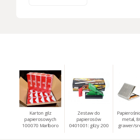
Karton gilz
Zestaw do
Papierośni
papierosowych
papierosów
metal, 
100070 Marlboro
0401001: gilzy 200
grawer/sr
Red 8 mm, 200 x
szt. + nabijarka
8.5 
50 op.= 1000 szt.
SLIM 6 mm,