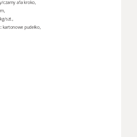
/czarny a'la kroko,
cm,
kg/szt.,
:
kartonowe pudełko,