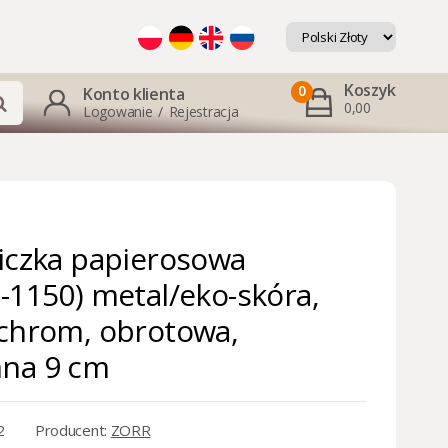
Koszyk
0
Konto klienta
0,00
Logowanie
/
Rejestracja
iczka papierosowa
-1150) metal/eko-skóra,
chrom, obrotowa,
na 9 cm
2
Producent:
ZORR