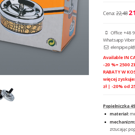
21
Cena:
22,48
Office +48 9
Whatsapp Viber
elenpipe.pl
Available IN CA
-20 %= 2500 
RABATY W KOSZ
więcej zyskuje
zł | -20% od 2
Popielniczka 4
materiał:
me
mechanizm
zrzucając pop