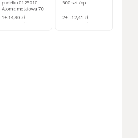
pudełku 0125010
500 szt./op.
Atomic metalowa 70
mm
1+
:
14,30 zł
2+
:
12,41 zł
6+
:
12,98 zł
11+
:
11,53 zł