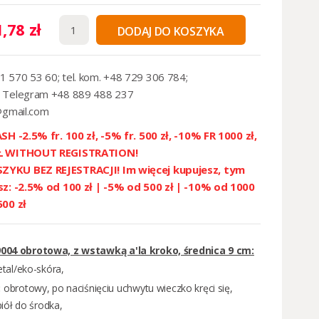
,78 zł
DODAJ DO KOSZYKA
1 570 53 60; tel. kom. +48 729 306 784;
 Telegram +48 889 488 237
@gmail.com
SH -2.5% fr. 100 zł, -5% fr. 500 zł, -10% FR 1000 zł,
ZŁ WITHOUT REGISTRATION!
YKU BEZ REJESTRACJI! Im więcej kupujesz, tym
sz: -2.5% od 100 zł | -5% od 500 zł | -10% od 1000
500 zł
9004 obrotowa, z wstawką a'la kroko, średnica 9 cm:
tal/eko-skóra,
:
obrotowy, po naciśnięciu uchwytu wieczko kręci się,
iół do środka,