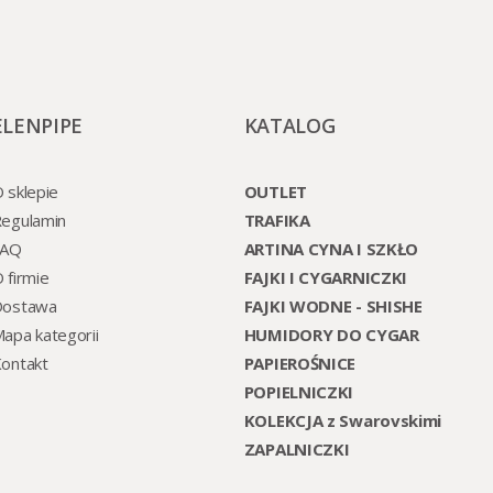
ELENPIPE
KATALOG
 sklepie
OUTLET
egulamin
TRAFIKA
FAQ
ARTINA CYNA I SZKŁO
 firmie
FAJKI I CYGARNICZKI
Dostawa
FAJKI WODNE - SHISHE
apa kategorii
HUMIDORY DO CYGAR
ontakt
PAPIEROŚNICE
POPIELNICZKI
KOLEKCJA z Swarovskimi
ZAPALNICZKI