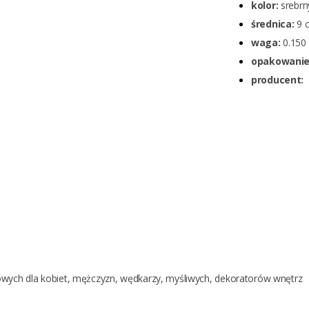
kolor:
srebrny
średnica:
9 
waga:
0.150 
opakowanie
producent:
owych dla
kobiet
,
mężczyzn
,
wędkarzy
,
myśliwych
,
dekoratorów wnętrz