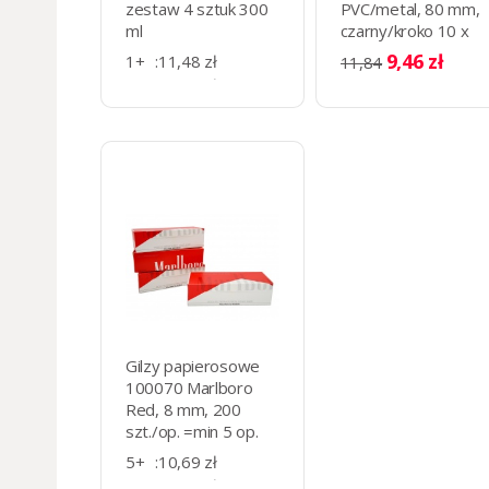
zestaw 4 sztuk 300
PVC/metal, 80 mm,
ml
czarny/kroko 10 x
9.5 х 2 cm
9,46 zł
1+
:
11,48 zł
11,84
5+
:
11,13 zł
13+
:
10,74 zł
Gilzy papierosowe
100070 Marlboro
Red, 8 mm, 200
szt./op. =min 5 op.
5+
:
10,69 zł
11+
:
10,12 zł