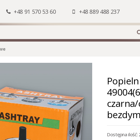
+48 91 570 53 60
+48 889 488 237
owe
Popieln
49004(6
czarna/
bezdym
Dostępna ilość: 