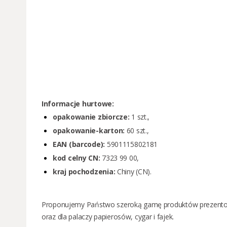
Informacje hurtowe:
opakowanie zbiorcze:
1 szt.,
opakowanie-karton:
60 szt.,
EAN (barcode):
5901115802181
kod celny CN:
7323 99 00,
kraj pochodzenia:
Chiny (CN).
Proponujemy Państwo szeroką gamę produktów prezent
oraz dla
palaczy papierosów
,
cygar
i
fajek.