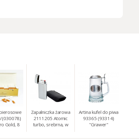
apierosowe
Zapalniczka żarowa
Artina kufel do piwa
/(030078)
2111205 Atomic
93365 (93314)
ro Gold, 8
turbo, srebrna, w
"Grawer"
0 szt./op.
etui.
szklo/cyna, 425 ml,
18 cm