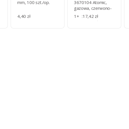
mm, 100 szt./op.
3670104 Atomic,
gazowa, czerwono-
czarna
4,40 zł
1+
:
17,42 zł
3+
:
16,72 zł
11+
:
9,90 zł