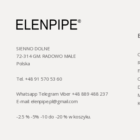
gilz
zapalniczka, kolory
SIENNO DOLNE
O
72-314 GM. RADOWO MAŁE
R
Polska
Tel. +48 91 570 53 60
O
Whatsapp Telegram Viber +48 889 488 237
M
E-mail:
elenpipe.pl@gmail.com
K
-2.5 % -5% -10 do -20 % w koszyku.