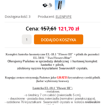
Dostępna ilość: 3
Producent:
ELENPIPE
Cena:
157,61
121,70 zł
DODAJ DO KOSZYKA
Komplet: lusterko kosmetyczne EL-18.1 "Flower III" + pilnik do paznokci
EL-5031 " Two Flowers Blue”
Oferujemy Państwu w sprzedaży detalicznej i hurtowej komplet:
lusterko + pilnik,
zdobiony ręcznie kryształami
Swarovski® crystals
.
Kupując zestaw otrzymują Państwo jako
GRATIS
kryształowy czeski pilnik
(kolor wybierany losowo).
Lusterko EL-18.1 "Flower III":
- metalowe,
- o średnicy 7 cm całość (zwierciadło 5 cm),
- dwustronne - posiada dwa zwierciadła (normalne i powiększające),
- ozdobione 76 kryształkami
Swarovski® crystals w
kolorze
niebieskim