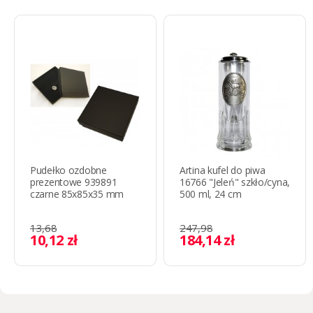
Pudełko ozdobne
Artina kufel do piwa
prezentowe 939891
16766 "Jeleń" szkło/cyna,
czarne 85x85x35 mm
500 ml, 24 cm
13,68
247,98
10,12 zł
184,14 zł