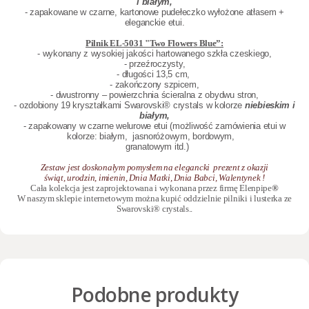
i białym,
- zapakowane w czarne, kartonowe pudełeczko wyłożone atłasem +
eleganckie etui.
Pilnik EL-5031 "Two Flowers Blue”:
- wykonany z wysokiej jakości hartowanego szkła czeskiego,
- przeźroczysty,
- długości 13,5 cm,
- zakończony szpicem,
- dwustronny – powierzchnia ścieralna z obydwu stron,
- ozdobiony 19 kryształkami
Swarovski® crystals
w kolorze
niebieskim i
białym,
- zapakowany w czarne welurowe etui (możliwość zamówienia etui w
kolorze: białym,
jasnoróżowym, bordowym,
granatowym itd.)
Zestaw jest doskonałym pomysłem na elegancki prezent z okazji
świąt, urodzin, imienin, Dnia Matki, Dnia Babci, Walentynek !
Cała kolekcja jest zaprojektowana i wykonana przez firmę Elenpipe
®
W naszym sklepie internetowym można kupić oddzielnie
pilniki
i
lusterka
ze
Swarovski® crystals..
Podobne produkty