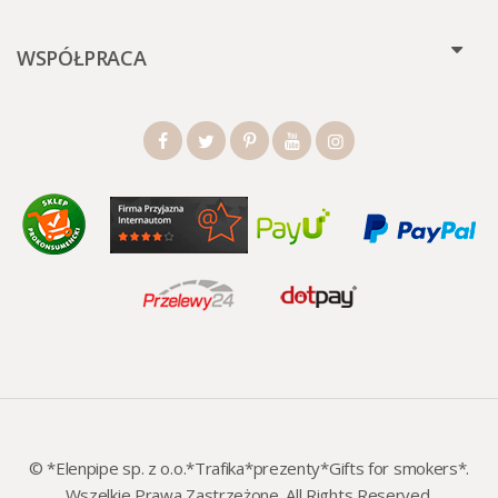
WSPÓŁPRACA
© *Elenpipe sp. z o.o.*Trafika*prezenty*Gifts for smokers*.
Wszelkie Prawa Zastrzeżone. All Rights Reserved.