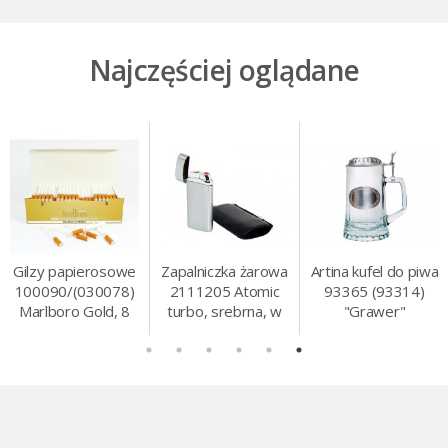
Najczęściej oglądane
Gilzy papierosowe
Zapalniczka żarowa
Artina kufel do piwa
100090/(030078)
2111205 Atomic
93365 (93314)
Marlboro Gold, 8
turbo, srebrna, w
"Grawer"
mm, 200 szt./op.
etui.
szklo/cyna, 425 ml,
18 cm