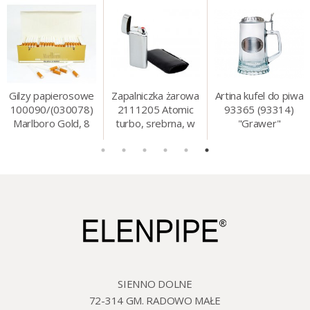
Gilzy papierosowe
Zapalniczka żarowa
Artina kufel do piwa
100090/(030078)
2111205 Atomic
93365 (93314)
Marlboro Gold, 8
turbo, srebrna, w
"Grawer"
mm, 200 szt./op.
etui.
szklo/cyna, 425 ml,
18 cm
SIENNO DOLNE
72-314 GM. RADOWO MAŁE