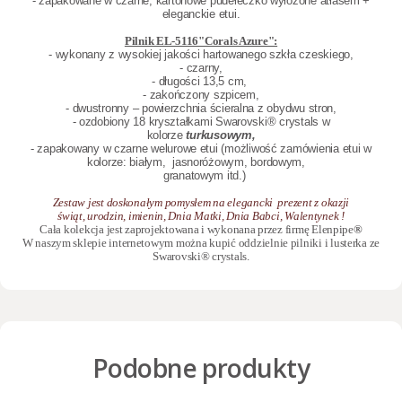
- zapakowane w czarne, kartonowe pudełeczko wyłożone atłasem +
eleganckie etui.
Pilnik EL-5116"Corals Azure":
- wykonany z wysokiej jakości hartowanego szkła czeskiego,
- czarny,
- długości 13,5 cm,
- zakończony szpicem,
- dwustronny – powierzchnia ścieralna z obydwu stron,
- ozdobiony 18 kryształkami
Swarovski® crystals
w
kolorze
turkusowym,
- zapakowany w czarne welurowe etui (możliwość zamówienia etui w
kolorze: białym,
jasnoróżowym, bordowym,
granatowym itd.)
Zestaw jest doskonałym pomysłem na elegancki prezent z okazji
świąt, urodzin, imienin, Dnia Matki, Dnia Babci, Walentynek !
Cała kolekcja jest zaprojektowana i wykonana przez firmę Elenpipe
®
W naszym sklepie internetowym można kupić oddzielnie
pilniki
i
lusterka
ze
Swarovski® crystals.
Podobne produkty