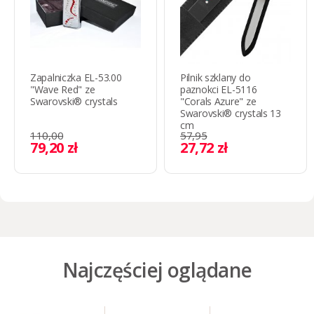
Zapalniczka EL-53.00
Pilnik szklany do
"Wave Red" ze
paznokci EL-5116
Swarovski® crystals
"Corals Azure" ze
Swarovski® crystals 13
cm
110,00
57,95
79,20 zł
27,72 zł
Najczęściej oglądane