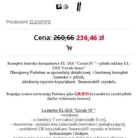
Producent:
ELENPIPE
Cena:
260,66
236,46 zł
Komplet: lusterko kompaktowe EL-10.6 "Corals IV " + pilnik szklany EL-
5116"Corals Azure"
Oferujemy Państwu w sprzedaży detalicznej i hurtowej komplet:
lusterko + pilnik,
zdobiony ręcznie kryształami
Swarovski® crystals.
Kupując zestaw otrzymują Państwo jako
GRATIS
kryształowy czeski pilnik
(kolor wybierany losowo).
Lusterko EL-10.6 "Corals IV "
:
- metalowe,
- o średnicy 7 cm całość (zwierciadło 5 cm),
- dwustronne - posiada dwa zwierciadła (normalne i powiększające),
- ozdobione 136 kryształkami
Swarovski® crystals
w kolorze
turkusowym i białym,