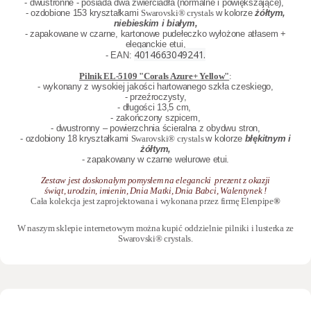
- dwustronne - posiada dwa zwierciadła (normalne i powiększające),
- ozdobione 153 kryształkami
Swarovski® crystals
w kolorze
żółtym,
niebieskim i białym,
- zapakowane w czarne, kartonowe pudełeczko wyłożone atłasem +
eleganckie etui,
4014663049241.
- EAN:
Pilnik EL-5109 "Corals Azure+ Yellow"
:
- wykonany z wysokiej jakości hartowanego szkła czeskiego,
- przeźroczysty,
- długości 13,5 cm,
- zakończony szpicem,
- dwustronny – powierzchnia ścieralna z obydwu stron,
- ozdobiony 18 kryształkami
Swarovski® crystals
w kolorze
błękitnym i
żółtym,
- zapakowany w czarne welurowe etui.
Zestaw jest doskonałym pomysłem na elegancki prezent z okazji
świąt, urodzin, imienin, Dnia Matki, Dnia Babci, Walentynek !
Cała kolekcja jest zaprojektowana i wykonana przez firmę Elenpipe
®
W naszym sklepie internetowym można kupić oddzielnie
pilniki
i
lusterka
ze
Swarovski® crystals.