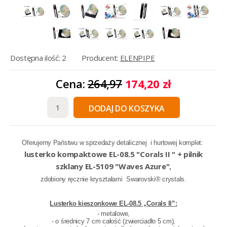
Dostępna ilość: 2
Producent:
ELENPIPE
Cena:
264,97
174,20 zł
DODAJ DO KOSZYKA
Oferujemy Państwu w sprzedaży detalicznej i hurtowej komplet:
lusterko kompaktowe EL-08.5 "Corals II " + pilnik
szklany EL-5109 "Waves Azure"
,
zdobiony ręcznie kryształami
Swarovski® crystals
.
Lusterko kieszonkowe EL-08.5 „Corals II”:
- metalowe,
- o średnicy 7 cm całość (zwierciadło 5 cm),