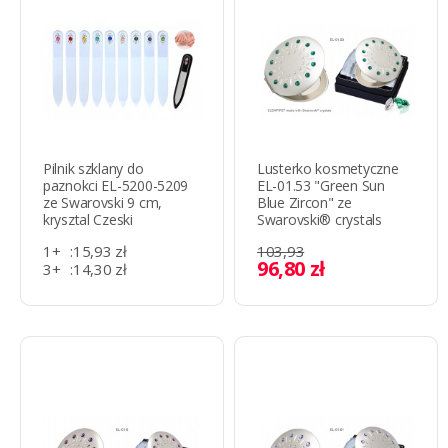
Pilnik szklany do
Lusterko kosmetyczne
paznokci EL-5200-5209
EL-01.53 "Green Sun
ze Swarovski 9 cm,
Blue Zircon" ze
krysztal Czeski
Swarovski® crystals
1+
:
15,93 zł
103,93
96,80 zł
3+
:
14,30 zł
10+
:
13,16 zł