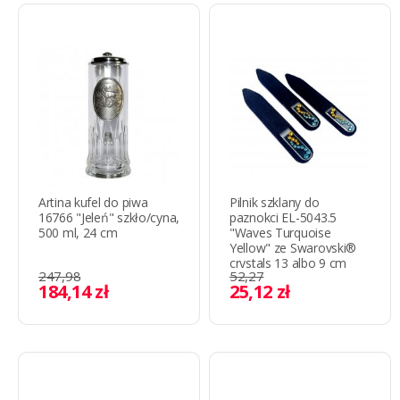
Artina kufel do piwa
Pilnik szklany do
16766 "Jeleń" szkło/cyna,
paznokci EL-5043.5
500 ml, 24 cm
"Waves Turquoise
Yellow" ze Swarovski®
crystals 13 albo 9 cm
247,98
52,27
184,14 zł
25,12 zł