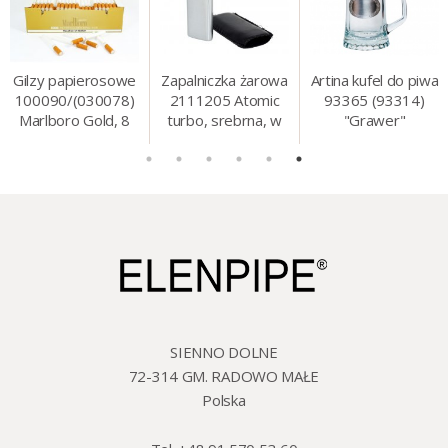
Gilzy papierosowe
Zapalniczka żarowa
Artina kufel do piwa
100090/(030078)
2111205 Atomic
93365 (93314)
Marlboro Gold, 8
turbo, srebrna, w
"Grawer"
mm, 200 szt./op.
etui.
szklo/cyna, 425 ml,
18 cm
SIENNO DOLNE
72-314 GM. RADOWO MAŁE
Polska