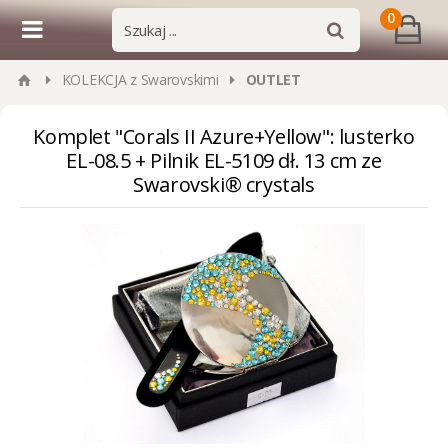
0
KOLEKCJA z Swarovskimi
OUTLET
Komplet "Corals II Azure+Yellow": lusterko
EL-08.5 + Pilnik EL-5109 dł. 13 cm ze
Swarovski® crystals