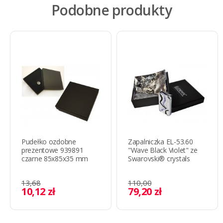
Podobne produkty
Pudełko ozdobne
Zapalniczka EL-53.60
prezentowe 939891
"Wave Black Violet" ze
czarne 85x85x35 mm
Swarovski® crystals
13,68
110,00
10,12 zł
79,20 zł