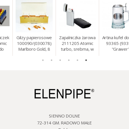
Gilzy papierosowe
Zapalniczka żarowa
Artina kufel do piwa
100090/(030078)
2111205 Atomic
93365 (93314)
Marlboro Gold, 8
turbo, srebrna, w
"Grawer"
mm, 200 szt./op.
etui.
szklo/cyna, 425 ml,
18 cm
SIENNO DOLNE
72-314 GM. RADOWO MAŁE