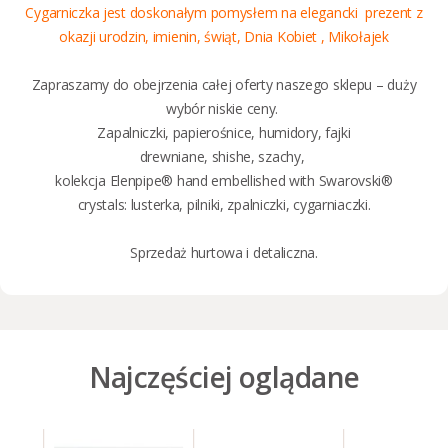
Cygarniczka jest doskonałym pomysłem na elegancki prezent z
okazji urodzin, imienin, świąt, Dnia Kobiet , Mikołajek
Zapraszamy do obejrzenia całej oferty naszego sklepu – duży
wybór niskie ceny.
Zapalniczki
,
papierośnice
,
humidory
,
fajki
drewniane
,
shishe
,
szachy
,
kolekcja Elenpipe® hand embellished with Swarovski®
crystals:
lusterka
,
pilniki
,
zpalniczki
,
cygarniaczki
.
Sprzedaż
hurtowa i detaliczna
.
Najczęściej oglądane