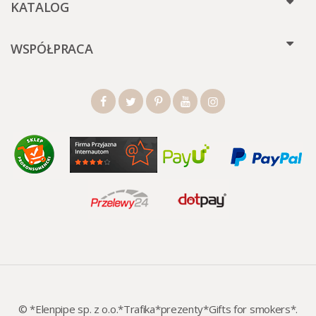
KATALOG
WSPÓŁPRACA
© *Elenpipe sp. z o.o.*Trafika*prezenty*Gifts for smokers*.