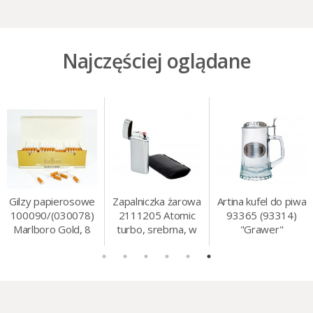
Najczęściej oglądane
Gilzy papierosowe
Zapalniczka żarowa
Artina kufel do piwa
100090/(030078)
2111205 Atomic
93365 (93314)
Marlboro Gold, 8
turbo, srebrna, w
"Grawer"
mm, 200 szt./op.
etui.
szklo/cyna, 425 ml,
18 cm