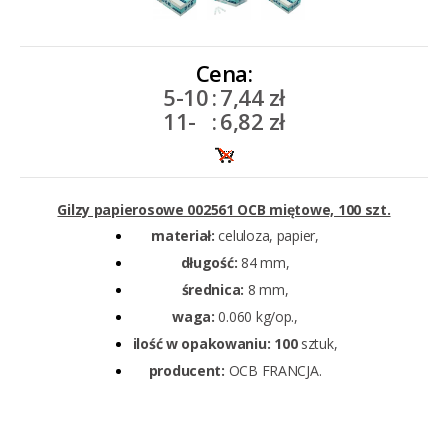
Cena:
5-10
:
7,44 zł
11-
:
6,82 zł
Gilzy papierosowe 002561 OCB miętowe, 100 szt.
materiał:
celuloza, papier,
długość:
84 mm,
średnica:
8 mm,
waga:
0.060 kg/op.,
ilość w opakowaniu: 100
sztuk,
producent:
OCB FRANCJA.