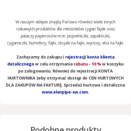
W naszym sklepie znajdą Pańswo również wiele innych
ciekawych produktów dla miłośników
cygar
i
fajek
oraz
palaczy
papierosów
m.in.
popielniczki
,
zapalniczki
,
cygarniczki
,
humidory
,
fajki
,
stojaki na fajki
,
wyciory
,
etui na fajki
.
Zachęcamy do zakupu i
rejestracji konta klienta
detalicznego
w celu otrzymania
rabatu - 10 %
w koszyku
po zalogowaniu. Również do rejestracji KONTA
HURTOWNIKA żeby otrzymać dostęp do CEN HURTOWYCH
DLA ZAKUPÓW NA FAKTURĘ. Sprzedaż hurtowa i detaliczna
www.elenpipe-sw.com.
Podobne produkty