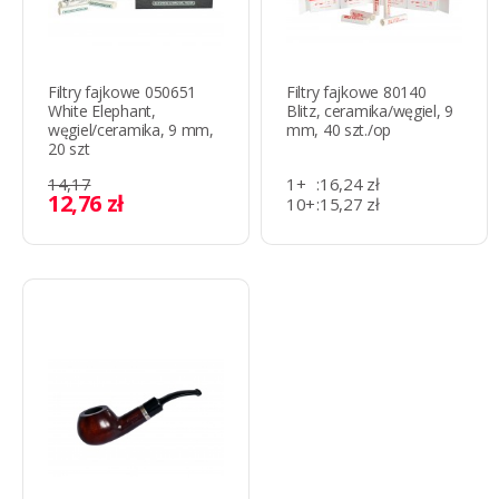
Filtry fajkowe 050651
Filtry fajkowe 80140
White Elephant,
Blitz, ceramika/węgiel, 9
węgiel/ceramika, 9 mm,
mm, 40 szt./op
20 szt
14,17
1+
:
16,24 zł
12,76 zł
10+
:
15,27 zł
81+
:
14,34 zł