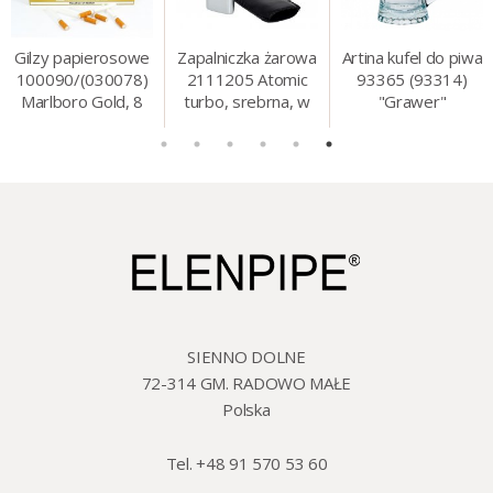
Gilzy papierosowe
Zapalniczka żarowa
Artina kufel do piwa
100090/(030078)
2111205 Atomic
93365 (93314)
Marlboro Gold, 8
turbo, srebrna, w
"Grawer"
mm, 200 szt./op.
etui.
szklo/cyna, 425 ml,
18 cm
SIENNO DOLNE
72-314 GM. RADOWO MAŁE
Polska
Tel. +48 91 570 53 60