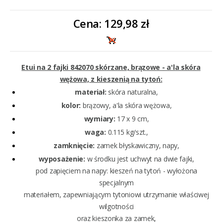
Cena:
129,98 zł
Etui na 2 fajki 842070 skórzane, brązowe - a'la skóra
wężowa, z kieszenią na tytoń:
materiał:
skóra naturalna,
kolor:
brązowy, a'la skóra wężowa,
wymiary:
17 x 9 cm,
waga:
0.115 kg/szt.,
zamknięcie:
zamek błyskawiczny, napy,
wyposażenie:
w środku jest uchwyt na dwie fajki,
pod zapięciem na napy: kieszeń na tytoń - wyłożona
specjalnym
materiałem,
zapewniającym tytoniowi utrzymanie właściwej
wilgotności
oraz kieszonka za zamek,