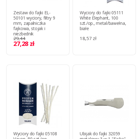
Zestaw do fajki EL-
Wyciory do fajki 05111
50101 wyciory, filtry 9
White Elephant, 100
mm, zapalniczka
szt./op., metal/bawełna,
fajkowa, stojak i
białe
niezbędnik
29,44
18,57 zł
27,28 zł
Wyciory do fajki 05108
Ubijak do fajki 32059
Vauen, 80 szt./op.,
metalowy 3 w 1 "Fajka"