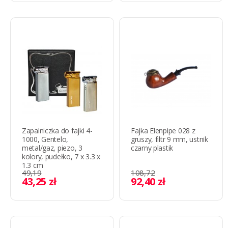
Zapalniczka do fajki 4-
Fajka Elenpipe 028 z
1000, Gentelo,
gruszy, filtr 9 mm, ustnik
metal/gaz, piezo, 3
czarny plastik
kolory, pudełko, 7 x 3.3 х
1.3 cm
49,19
108,72
43,25 zł
92,40 zł