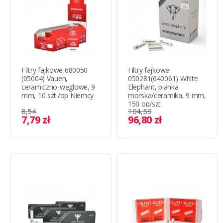
Filtry fajkowe 680050
Filtry fajkowe
(05004) Vauen,
050281(640061) White
ceramiczno-węglowe, 9
Elephant, pianka
mm, 10 szt./op Niemcy
morska/ceramika, 9 mm,
150 op/szt
8,54
104,59
7,79 zł
96,80 zł