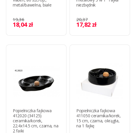
metal/bawełna, białe
niezbędnik
19,36
20,37
18,04 zł
17,82 zł
Popielniczka fajkowa
Popielniczka fajkowa
412020 (34125)
411050 ceramika/korek,
ceramika/korek,
15 cm, czarna, okrągła,
22.4x14.5 cm, czarna, na
na 1 fajkę
2 fajki