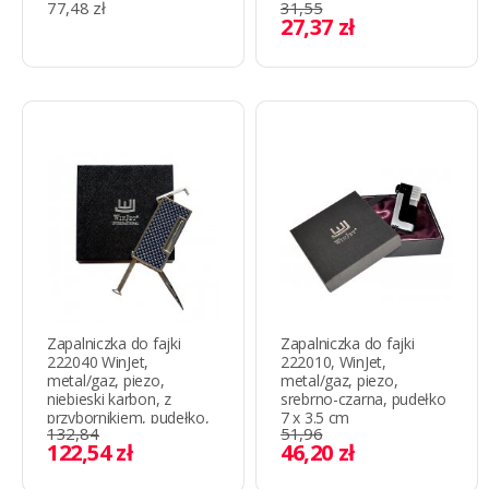
77,48 zł
31,55
27,37 zł
Zapalniczka do fajki
Zapalniczka do fajki
222040 WinJet,
222010, WinJet,
metal/gaz, piezo,
metal/gaz, piezo,
niebieski karbon, z
srebrno-czarna, pudełko
przybornikiem, pudełko,
7 x 3.5 cm
132,84
51,96
6.5 x 3 cm
122,54 zł
46,20 zł