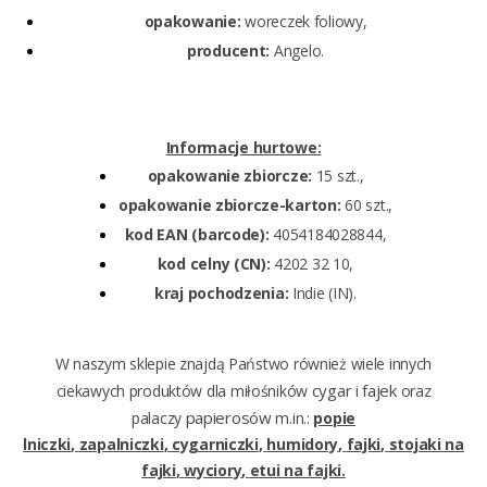
opakowanie:
woreczek foliowy,
producent:
Angelo.
Informacje hurtowe:
opakowanie zbiorcze:
15 szt.,
opakowanie zbiorcze-karton:
60 szt.,
kod EAN (barcode):
4054184028844,
kod celny (CN):
4202 32 10,
kraj pochodzenia:
Indie (IN).
W naszym sklepie znajdą Państwo również wiele innych
cygar
fajek
ciekawych produktów
dla miłośników
i
oraz
papierosów
palaczy
m.in.:
popie
lniczki
,
zapalniczki
,
cygarniczki
,
humidory
,
fajki
,
stojaki na
fajki
,
wyciory
,
etui na fajki.