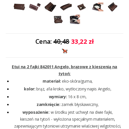
Cena:
40,48
33,22 zł
Etui na 2 fajki 842011 Angelo, brązowe z kieszenią na
tytoń:
materiał:
eko-skóra/guma,
kolor:
brąz, a'la kroko, wytłoczony napis Angelo,
wymiary:
16 x 8 cm,
zamknięcie:
zamek błyskawiczny,
wyposażenie:
w środku jest uchwyt na dwie fajki,
kieszeń na tytoń - wyłożona specjalnym materiałem,
zapewniającym tytoniowi utrzymanie właściwej wilgotności,