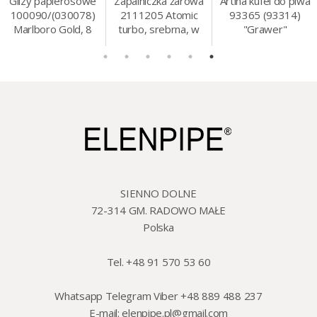
Gilzy papierosowe
Zapalniczka żarowa
Artina kufel do piwa
100090/(030078)
2111205 Atomic
93365 (93314)
Marlboro Gold, 8
turbo, srebrna, w
"Grawer"
mm, 200 szt./op.
etui.
szklo/cyna, 425 ml,
18 cm
SIENNO DOLNE
72-314 GM. RADOWO MAŁE
Polska
Tel. +48 91 570 53 60
Whatsapp Telegram Viber +48 889 488 237
E-mail:
elenpipe.pl@gmail.com