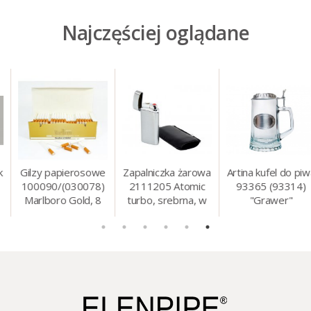
Najczęściej oglądane
Gilzy papierosowe
Zapalniczka żarowa
Artina kufel do piwa
100090/(030078)
2111205 Atomic
93365 (93314)
Marlboro Gold, 8
turbo, srebrna, w
"Grawer"
mm, 200 szt./op.
etui.
szklo/cyna, 425 ml,
18 cm