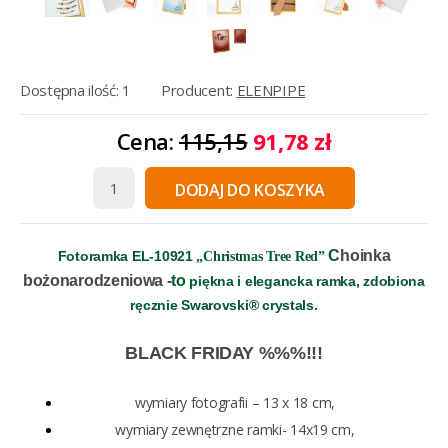
Dostępna ilość: 1
Producent:
ELENPIPE
Cena:
115,15
91,78 zł
DODAJ DO KOSZYKA
C
hoinka
Fotoramka EL-10921
„
Christmas Tree Red”
bożonarodzeniowa -
to
piękna i elegancka ramka,
zdobiona
ręcznie Swarovski® crystals.
BLACK FRIDAY %%%!!!
wymiary fotografii – 13 x 18 cm,
wymiary zewnętrzne ramki- 14x19 cm,