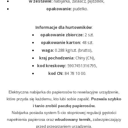
w zestawie:
nabijarka, zasilacz, pędzelek,
opakowanie:
pudełko.
Informacje dla
hurtowników
:
opakowanie zbiorcze:
2 szt.
opakowanie karton:
48 szt.
waga:
0.288 kg/szt. (brutto),
kraj pochodzenia:
Chiny (CN),
kod kreskowy:
5907451316795,
kod CN:
84 78 10 00.
Elektryczna nabijarka do papierosów to rewelacyjne urządzenie,
które przyda się każdemu, kto lubi sobie zapalić.
Pozwala szybko
i tanio zrobić paczkę papierosów.
Nabijarka posiada system 5-cio stopniowej regulacji gęstości
napełnienia papierosa oraz
wbudowany termik,
zabezpieczający
przed przegrzaniem urządzenia.