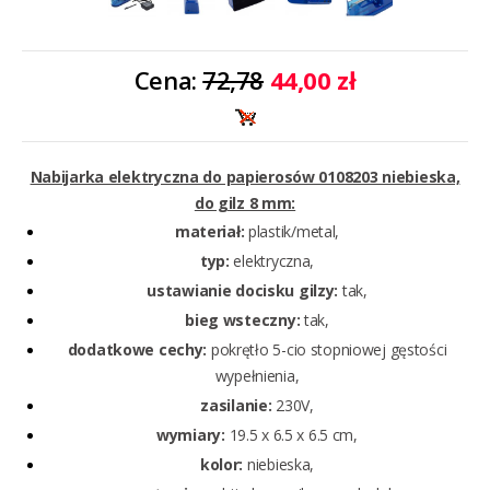
Cena:
72,78
44,00 zł
Nabijarka elektryczna do papierosów 0108203 niebieska,
do gilz 8 mm:
materiał:
plastik/metal,
typ:
elektryczna,
ustawianie docisku gilzy:
tak,
bieg wsteczny:
tak,
dodatkowe cechy:
pokrętło 5-cio stopniowej gęstości
wypełnienia,
zasilanie:
230V,
wymiary:
19.5 x 6.5 x 6.5 cm,
kolor:
niebieska,