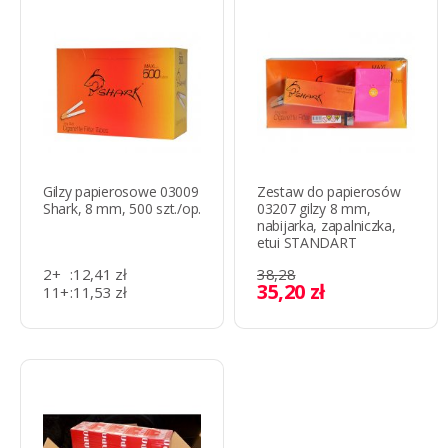
Gilzy papierosowe 03009
Zestaw do papierosów
Shark, 8 mm, 500 szt./op.
03207 gilzy 8 mm,
nabijarka, zapalniczka,
etui STANDART
2+
:
12,41 zł
38,28
35,20 zł
11+
:
11,53 zł