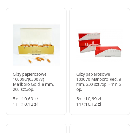
Gilzy papierosowe
Gilzy papierosowe
100090/(030078)
100070 Marlboro Red, 8
Marlboro Gold, 8 mm,
mm, 200 szt./op. =min 5
200 szt./op.
op.
5+
:
10,69 zł
5+
:
10,69 zł
11+
:
10,12 zł
11+
:
10,12 zł