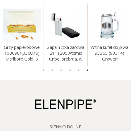
Gilzy papierosowe
Zapalniczka żarowa
Artina kufel do piwa
100090/(030078)
2111205 Atomic
93365 (93314)
Marlboro Gold, 8
turbo, srebrna, w
"Grawer"
mm, 200 szt./op.
etui.
szklo/cyna, 425 ml,
18 cm
SIENNO DOLNE