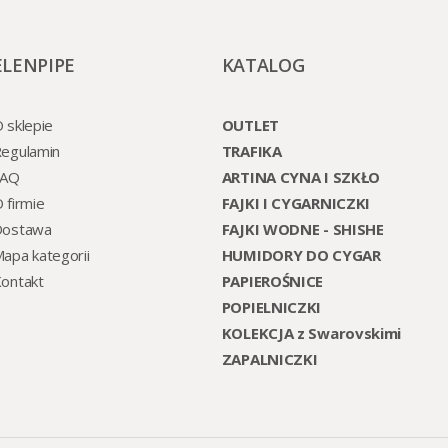
ELENPIPE
KATALOG
 sklepie
OUTLET
egulamin
TRAFIKA
FAQ
ARTINA CYNA I SZKŁO
 firmie
FAJKI I CYGARNICZKI
Dostawa
FAJKI WODNE - SHISHE
apa kategorii
HUMIDORY DO CYGAR
ontakt
PAPIEROŚNICE
POPIELNICZKI
KOLEKCJA z Swarovskimi
ZAPALNICZKI