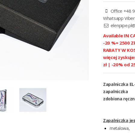
Office +48 9
Whatsapp Viber
elenpipe.pl
Available IN CA
-20 %= 2500 
RABATY W KOSZ
więcej zyskuje
zł | -20% od 2
Zapalniczka EL
zapalniczka
zdobiona ręczn
Zapalniczka jes
metalowa,