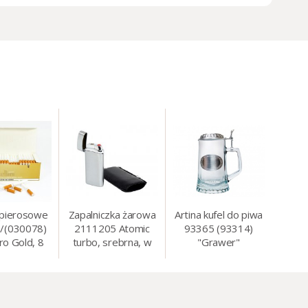
apierosowe
Zapalniczka żarowa
Artina kufel do piwa
/(030078)
2111205 Atomic
93365 (93314)
ro Gold, 8
turbo, srebrna, w
"Grawer"
0 szt./op.
etui.
szklo/cyna, 425 ml,
18 cm