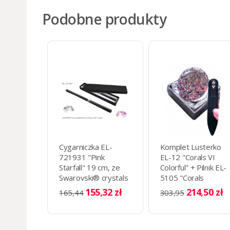
Podobne produkty
Cygarniczka EL-
Komplet Lusterko
721931 "Pink
EL-12 "Corals VI
Starfall" 19 cm, ze
Colorful" + Pilnik EL-
Swarovski® crystals
5105 "Corals
ROZ
Colorful" ze
155,32 zł
214,50 zł
165,44
303,95
Swarovski® crystals
13 cm