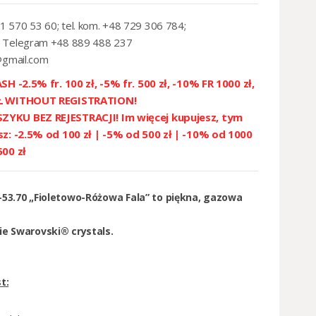
1 570 53 60; tel. kom. +48 729 306 784;
 Telegram +48 889 488 237
@gmail.com
SH -2.5% fr. 100 zł, -5% fr. 500 zł, -10% FR 1000 zł,
ZŁ WITHOUT REGISTRATION!
YKU BEZ REJESTRACJI! Im więcej kupujesz, tym
sz: -2.5% od 100 zł | -5% od 500 zł | -10% od 1000
500 zł
-53.70 „Fioletowo-Różowa Fala” to piękna, gazowa
ie Swarovski® crystals.
t: