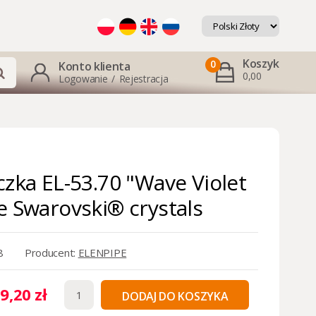
Koszyk
0
Konto klienta
0,00
Logowanie
/
Rejestracja
czka EL-53.70 "Wave Violet
e Swarovski® crystals
8
Producent:
ELENPIPE
9,20 zł
DODAJ DO KOSZYKA