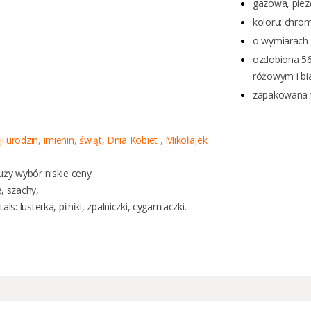
gazowa, piez
koloru: chrom
o wymiarach 
ozdobiona 56
różowym i bia
zapakowana 
urodzin, imienin, świąt, Dnia Kobiet , Mikołajek
uży wybór niskie ceny.
e
,
szachy
,
tals:
lusterka
,
pilniki
,
zpalniczki
,
cygarniaczki
.