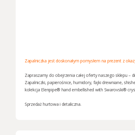
Zapalniczka jest doskonałym pomysłem na prezent z okazji 
Zapraszamy do obejrzenia całej oferty naszego sklepu – d
Zapalniczki
,
papierośnice
,
humidory
,
fajki drewniane
,
shish
kolekcja Elenpipe® hand embellished with Swarovski® crys
Sprzedaż
hurtowa i detaliczna
.