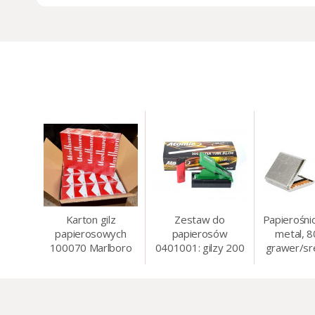
Karton gilz
Zestaw do
Papierośni
papierosowych
papierosów
metal, 
100070 Marlboro
0401001: gilzy 200
grawer/sr
Red 8 mm, 200 x
szt. + nabijarka
8.5 
50 op.= 1000 szt.
SLIM 6 mm,
gilz
zapalniczka, kolory