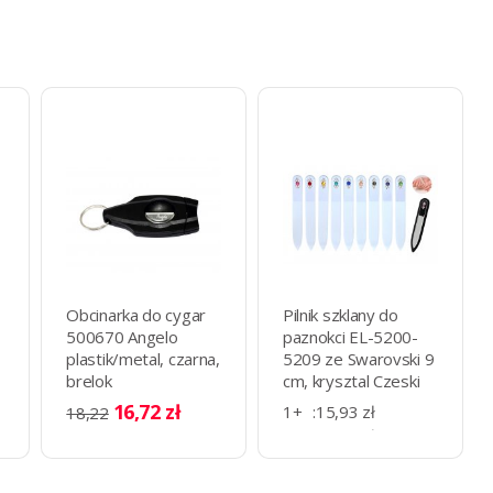
Obcinarka do cygar
Pilnik szklany do
500670 Angelo
paznokci EL-5200-
plastik/metal, czarna,
5209 ze Swarovski 9
brelok
cm, krysztal Czeski
16,72 zł
1+
:
15,93 zł
18,22
3+
:
14,30 zł
10+
:
13,16 zł