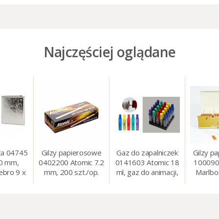
Najczęściej oglądane
ca 04745
Gilzy papierosowe
Gaz do zapalniczek
Gilzy p
80 mm,
0402200 Atomic 7.2
0141603 Atomic 18
100090
ebro 9 x
mm, 200 szt./op.
ml, gaz do animacji,
Marlbo
cm
zapalniczek, itp.
mm, 20