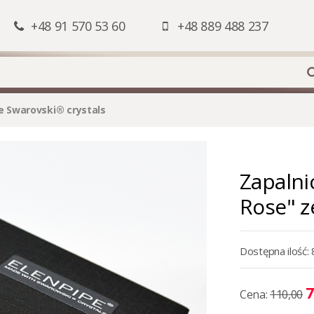
+48 91 570 53 60
+48 889 488 237
e Swarovski® crystals
Zapalni
Rose" z
Dostępna ilość: 
7
Cena:
110,00