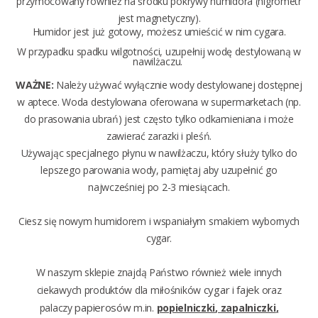
przymocowany również na środku pokrywy humidora (higrometr
jest magnetyczny).
Humidor jest już gotowy, możesz umieścić w nim cygara.
W przypadku spadku wilgotności, uzupełnij wodę destylowaną w
nawilżaczu.
WAŻNE:
Należy używać wyłącznie wody destylowanej dostępnej
w aptece. Woda destylowana oferowana w supermarketach (np.
do prasowania ubrań) jest często tylko odkamieniana i może
zawierać zarazki i pleśń.
Używając specjalnego płynu w nawilżaczu, który służy tylko do
lepszego parowania wody, pamiętaj aby uzupełnić go
najwcześniej po 2-3 miesiącach.
Ciesz się nowym humidorem i wspaniałym smakiem wybornych
cygar.
W naszym sklepie znajdą Państwo również wiele innych
cygar
fajek
ciekawych produktów
dla miłośników
i
oraz
papierosów
palaczy
m.in.
popie
lniczki
,
zapalniczki
,