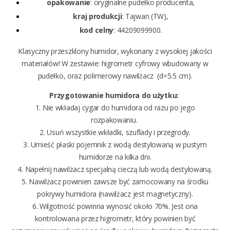
opakowanie
: oryginalne pudełko producenta,
kraj produkcji
: Tajwan (TW),
kod celny
: 44209099900.
Klasyczny przeszklony humidor, wykonany z wysokiej jakości
materiałów!
W zestawie: higrometr cyfrowy wbudowany w
pudełko, oraz polimerowy nawilżacz (d=5.5 cm).
Przygotowanie humidora do użytku:
1.
Nie wkładaj cygar do humidora od razu po jego
rozpakowaniu.
2. Usuń wszystkie wkładki, szuflady i przegrody.
3. Umieść płaski pojemnik z wodą destylowaną w pustym
humidorze na kilka dni.
4. Napełnij nawilżacz specjalną cieczą lub wodą destylowaną.
5. Nawilżacz powinien zawsze być zamocowany na środku
pokrywy humidora (nawilżacz jest magnetyczny).
6. Wilgotność powinna wynosić około 70%. Jest ona
kontrolowana przez higrometr, który powinien być