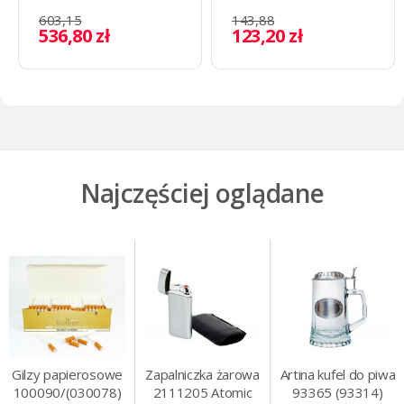
603,15
143,88
536,80 zł
123,20 zł
Najczęściej oglądane
Gilzy papierosowe
Zapalniczka żarowa
Artina kufel do piwa
100090/(030078)
2111205 Atomic
93365 (93314)