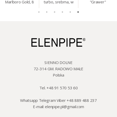
Marlboro Gold, 8
turbo, srebrna, w
"Grawer"
mm, 200 szt./op.
etui.
szklo/cyna, 425 ml,
18 cm
SIENNO DOLNE
72-314 GM. RADOWO MAŁE
Polska
Tel. +48 91 570 53 60
Whatsapp Telegram Viber +48 889 488 237
E-mail:
elenpipe.pl@gmail.com