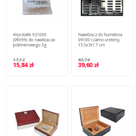
Kryształki 921000
Nawilżacz do humidora
(09099) do nawilżacza
09100 czarno-srebrny,
polimerowego 5g
15.5x7x1.7 cm
17,12
43,74
15,84 zł
39,60 zł