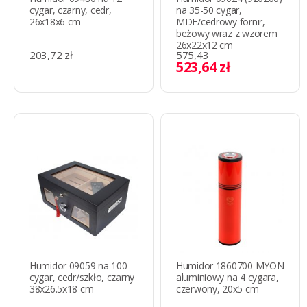
cygar, czarny, cedr,
na 35-50 cygar,
26x18x6 cm
MDF/cedrowy fornir,
beżowy wraz z wzorem
26x22x12 cm
203,72 zł
575,43
523,64 zł
Humidor 09059 na 100
Humidor 1860700 MYON
cygar, cedr/szkło, czarny
aluminiowy na 4 cygara,
38x26.5x18 cm
czerwony, 20x5 cm