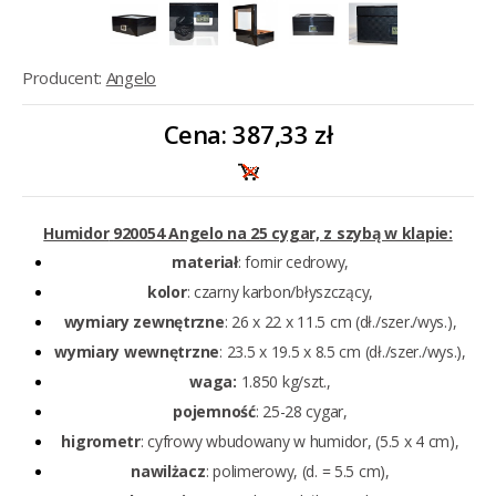
Producent:
Angelo
Cena:
387,33 zł
Humidor
920054 Angelo na 25 cygar, z szybą w klapie:
materiał
: fornir cedrowy,
kolor
: czarny karbon/błyszczący,
wymiary zewnętrzne
: 26 x 22 x 11.5 cm (dł./szer./wys.),
wymiary wewnętrzne
: 23.5 x 19.5 x 8.5 cm (dł./szer./wys.),
waga:
1.850 kg/szt.,
pojemność
: 25-28 cygar,
higrometr
: cyfrowy wbudowany w humidor, (5.5 x 4 cm),
nawilżacz
: polimerowy, (d. = 5.5 cm),