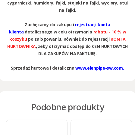
cygarniczki
,
humidory
,
fajki
,
stojaki na fajki
,
wyciory
,
etui
na fajki
.
Zachęcamy do zakupu i
rejestracji konta
klienta
detalicznego w celu otrzymania
rabatu - 10 % w
koszyku
po zalogowaniu. Również do rejestracji
KONTA
HURTOWNIKA
, żeby otrzymać dostęp do CEN HURTOWYCH
DLA ZAKUPÓW NA FAKTURĘ.
Sprzedaż hurtowa i detaliczna
www.elenpipe-sw.com.
Podobne produkty