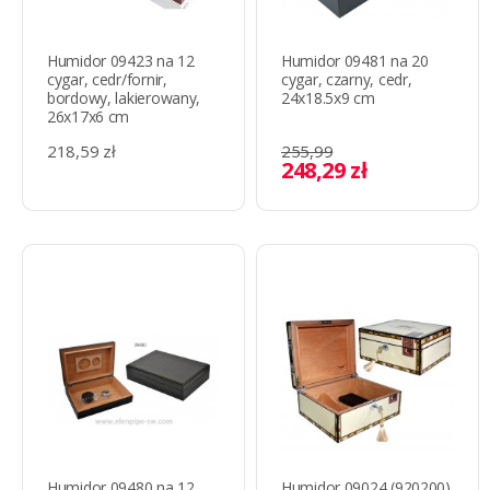
Humidor 09423 na 12
Humidor 09481 na 20
cygar, cedr/fornir,
cygar, czarny, cedr,
bordowy, lakierowany,
24x18.5x9 cm
26x17x6 cm
218,59 zł
255,99
248,29 zł
Humidor 09480 na 12
Humidor 09024 (920200)