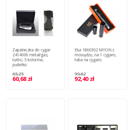
Zapalniczka do cygar
Etui 1860302 MYON z
2414000 metal/gaz,
mosiądzu, na 1 cygaro,
turbo, 5 kolorów,
tuba na cygaro.
pudełko
65,25
99,62
60,68 zł
92,40 zł