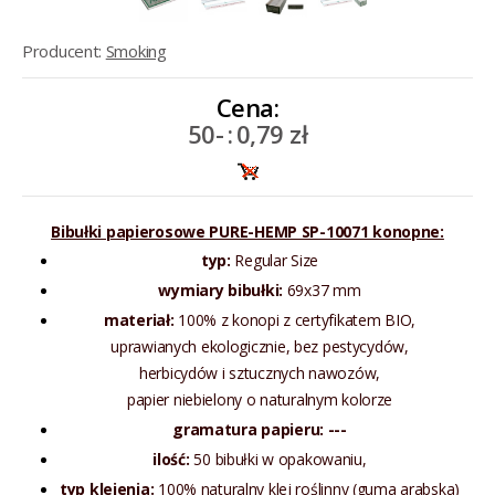
Producent:
Smoking
Cena:
50-
:
0,79 zł
Bibułki papierosowe PURE-HEMP SP-10071 konopne:
typ:
Regular Size
wymiary
bibułki:
69x37 mm
materiał:
100% z konopi z certyfikatem BIO,
uprawianych ekologicznie, bez pestycydów,
herbicydów i sztucznych nawozów,
papier niebielony o naturalnym kolorze
gramatura
papieru: ---
ilość:
50 bibułki w opakowaniu,
typ klejenia:
100% naturalny klej roślinny (guma arabska)