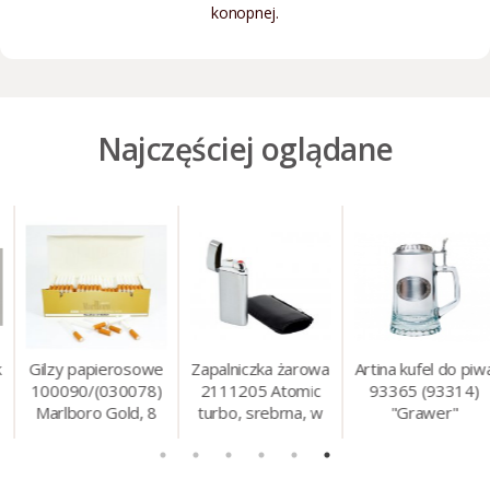
konopnej.
Najczęściej oglądane
Gilzy papierosowe
Zapalniczka żarowa
Artina kufel do piwa
100090/(030078)
2111205 Atomic
93365 (93314)
Marlboro Gold, 8
turbo, srebrna, w
"Grawer"
mm, 200 szt./op.
etui.
szklo/cyna, 425 ml,
18 cm