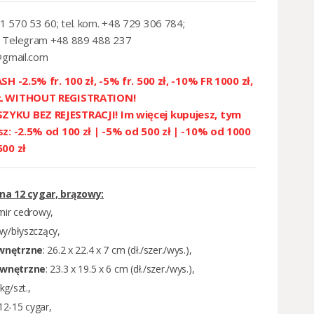
1 570 53 60; tel. kom. +48 729 306 784;
 Telegram +48 889 488 237
@gmail.com
SH -2.5% fr. 100 zł, -5% fr. 500 zł, -10% FR 1000 zł,
ZŁ WITHOUT REGISTRATION!
YKU BEZ REJESTRACJI! Im więcej kupujesz, tym
sz: -2.5% od 100 zł | -5% od 500 zł | -10% od 1000
500 zł
na 12 cygar, brązowy:
rnir cedrowy,
wy/błyszczący,
wnętrzne
: 26.2 x 22.4 x 7 cm (dł./szer./wys.),
wnętrzne
: 23.3 x 19.5 x 6 cm (dł./szer./wys.),
kg/szt.,
 12-15 cygar,