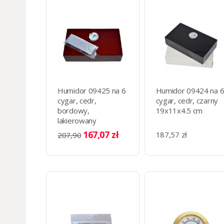
Humidor 09425 na 6
Humidor 09424 na 
cygar, cedr,
cygar, cedr, czarny
bordowy,
19x11x4.5 cm
lakierowany
19x11x4.5 cm
167,07 zł
187,57 zł
207,90