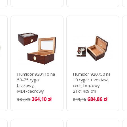
Humidor 920110 na
Humidor 920750 na
50-75 cygar
10 cygar + zestaw,
brązowy,
cedr, brązowy
MDF/cedrowy
21x14x9 cm
fornir/szybka
364,10 zł
684,86 zł
387,33
849,46
31x22x13 cm