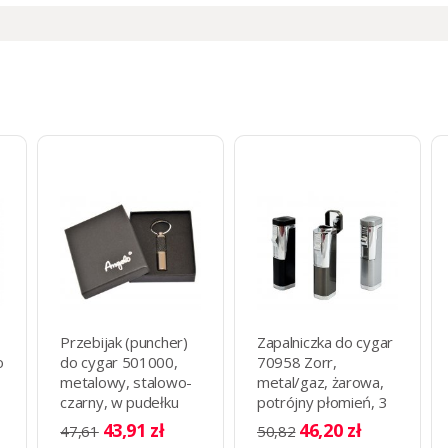
Przebijak (puncher)
Zapalniczka do cygar
o
do cygar 501000,
70958 Zorr,
metalowy, stalowo-
metal/gaz, żarowa,
czarny, w pudełku
potrójny płomień, 3
8x1.2 cm.
kolory
43,91 zł
46,20 zł
47,61
50,82