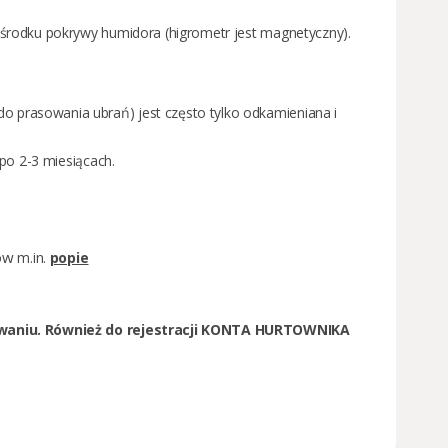
środku pokrywy humidora (higrometr jest magnetyczny).
 prasowania ubrań) jest często tylko odkamieniana i
po 2-3 miesiącach.
ów
m.in.
popie
waniu. Również do rejestracji KONTA HURTOWNIKA