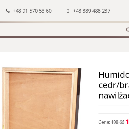
+48 91 570 53 60
+48 889 488 237
Humidor
cedr/br
nawilża
1
Cena:
198,66