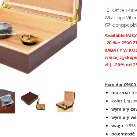
Office +48 9
Whatsapp Viber
elenpipe.pl
Available IN CA
-20 %= 2500 
RABATY W KOSZ
więcej zyskuje
zł | -20% od 2
Humidor 09500 
materiał
: fo
kolor
: brązo
wymiary ze
wymiary we
waga:
0.838 
pojemność
: