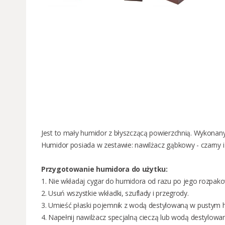
Jest to mały humidor z błyszczącą powierzchnią. Wykonany
Humidor posiada w zestawie: nawilżacz gąbkowy - czarny i
Przygotowanie humidora do użytku:
1.
Nie wkładaj cygar do humidora od razu po jego rozpak
2. Usuń wszystkie wkładki, szuflady i przegrody.
3. Umieść płaski pojemnik z wodą destylowaną w pustym hu
4. Napełnij nawilżacz specjalną cieczą lub wodą destylowa