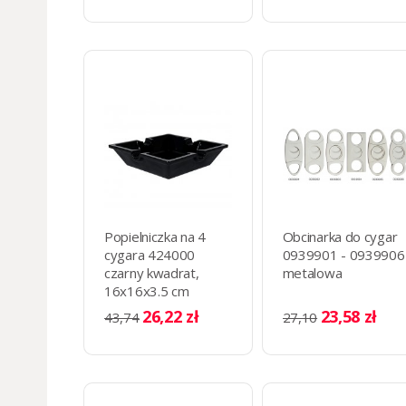
Popielniczka na 4
Obcinarka do cygar
cygara 424000
0939901 - 0939906
czarny kwadrat,
metalowa
16x16x3.5 cm
OUTLET!
26,22 zł
23,58 zł
43,74
27,10