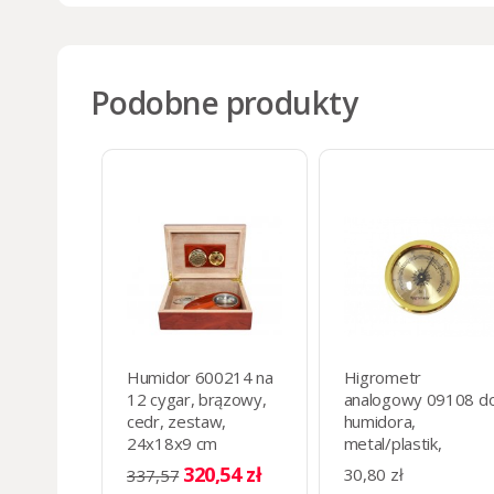
Podobne produkty
Humidor 600214 na
Higrometr
12 cygar, brązowy,
analogowy 09108 d
cedr, zestaw,
humidora,
24x18x9 cm
metal/plastik,
okrągły, d=4.5 cm
320,54 zł
30,80 zł
337,57
złoty