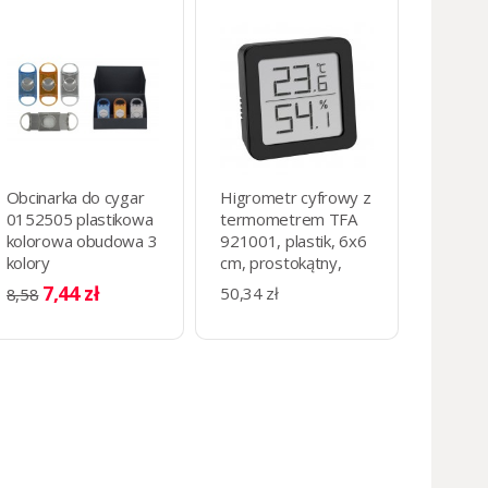
Obcinarka do cygar
Higrometr cyfrowy z
0152505 plastikowa
termometrem TFA
kolorowa obudowa 3
921001, plastik, 6x6
kolory
cm, prostokątny,
czarny
7,44 zł
50,34 zł
8,58