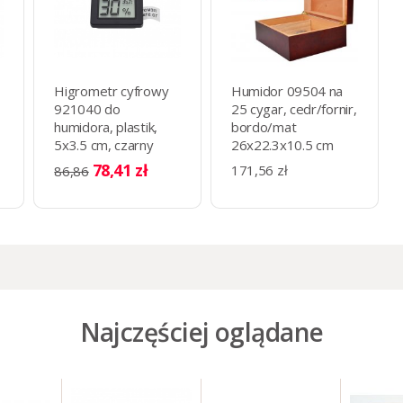
Higrometr cyfrowy
Humidor 09504 na
921040 do
25 cygar, cedr/fornir,
humidora, plastik,
bordo/mat
5x3.5 cm, czarny
26x22.3x10.5 cm
78,41 zł
171,56 zł
86,86
Najczęściej oglądane