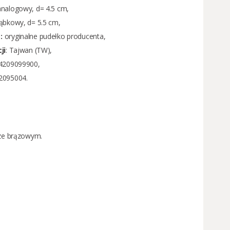
 analogowy, d= 4.5 cm,
gąbkowy, d= 5.5 cm,
:
oryginalne pudełko producenta,
ji
: Tajwan (TW),
44209099900,
2095004.
rze brązowym.