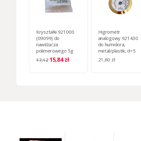
Kryształki 921000
Higrometr
(09099) do
analogowy 921430
nawilżacza
do humidora,
polimerowego 5g
metal/plastik, d=5
cm złoty, okrągły
15,84 zł
21,60 zł
17,12