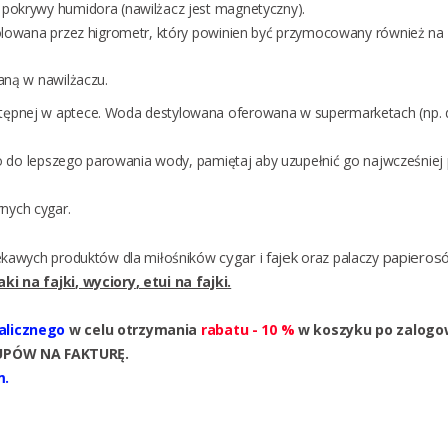
pokrywy humidora (nawilżacz jest magnetyczny).
olowana przez higrometr, który powinien być przymocowany również na 
aną w nawilżaczu.
ępnej w aptece. Woda destylowana oferowana w supermarketach (np. do
ko do lepszego parowania wody, pamiętaj aby uzupełnić go najwcześniej 
nych cygar.
cygar
fajek
papieros
ciekawych produktów
dla miłośników
i
oraz palaczy
aki na fajki
,
wyciory
,
etui na fajki
.
talicznego
w celu otrzymania
rabatu - 10 %
w koszyku po zalogo
KUPÓW NA FAKTURĘ.
m.