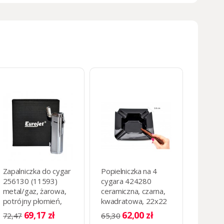
Zapalniczka do cygar
Popielniczka na 4
256130 (11593)
cygara 424280
metal/gaz, żarowa,
ceramiczna, czarna,
potrójny płomień,
kwadratowa, 22x22
srebrna, puncher
cm
69,17 zł
62,00 zł
72,47
65,30