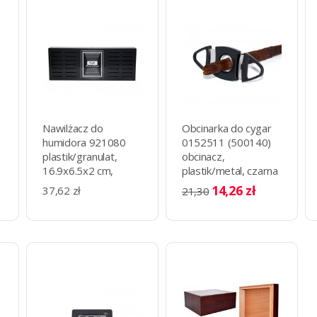
6
Nawilżacz do
Obcinarka do cygar
humidora 921080
0152511 (500140)
plastik/granulat,
obcinacz,
16.9x6.5x2 cm,
plastik/metal, czarna
prostokątny, czarny
14,26 zł
37,62 zł
21,30