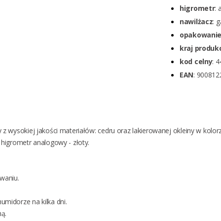
higrometr
:
nawilżacz
: 
opakowanie
kraj produkc
kod celny
: 
EAN
: 900812
 z wysokiej jakości materiałów: cedru oraz lakierowanej okleiny w kolo
 higrometr analogowy - złoty.
owaniu.
midorze na kilka dni.
ną.