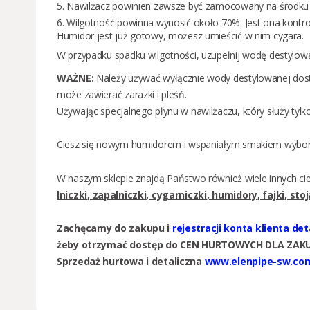
5. Nawilżacz powinien zawsze być zamocowany na środku 
6. Wilgotność powinna wynosić około 70%. Jest ona kontr
Humidor jest już gotowy, możesz umieścić w nim cygara.
W przypadku spadku wilgotności, uzupełnij wodę destylow
WAŻNE:
Należy używać wyłącznie wody destylowanej dost
może zawierać zarazki i pleśń.
Używając specjalnego płynu w nawilżaczu, który służy tyl
Ciesz się nowym humidorem i wspaniałym smakiem wybor
W naszym sklepie znajdą Państwo również wiele innych 
lniczki
,
zapalniczki
,
cygarniczki
,
humidory
,
fajki
,
stoj
Zachęcamy do zakupu i
rejestracji konta klienta de
żeby otrzymać dostęp do CEN HURTOWYCH DLA ZA
Sprzedaż hurtowa i detaliczna
www.elenpipe-sw.
co