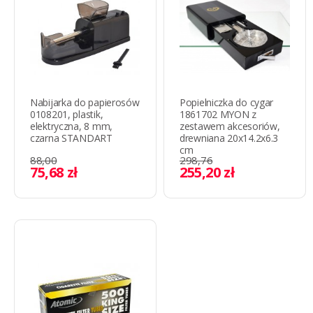
Nabijarka do papierosów
Popielniczka do cygar
0108201, plastik,
1861702 MYON z
elektryczna, 8 mm,
zestawem akcesoriów,
czarna STANDART
drewniana 20x14.2x6.3
cm
88,00
298,76
75,68 zł
255,20 zł