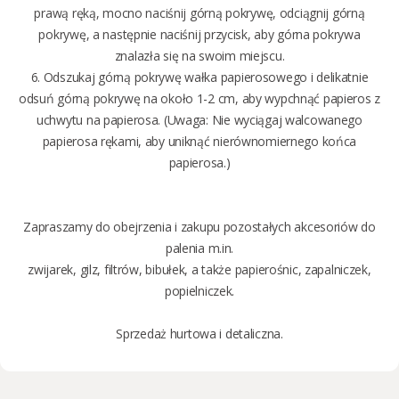
prawą ręką, mocno naciśnij górną pokrywę, odciągnij górną
pokrywę, a następnie naciśnij przycisk, aby górna pokrywa
znalazła się na swoim miejscu.
6. Odszukaj górną pokrywę wałka papierosowego i delikatnie
odsuń górną pokrywę na około 1-2 cm, aby wypchnąć papieros z
uchwytu na papierosa. (Uwaga: Nie wyciągaj walcowanego
papierosa rękami, aby uniknąć nierównomiernego końca
papierosa.)
Zapraszamy do obejrzenia i zakupu pozostałych
akcesoriów do
palenia
m.in.
zwijarek
,
gilz
,
filtrów
,
bibułek
, a także
papierośnic
,
zapalniczek
,
popielniczek
.
Sprzedaż
hurtowa i detaliczna
.