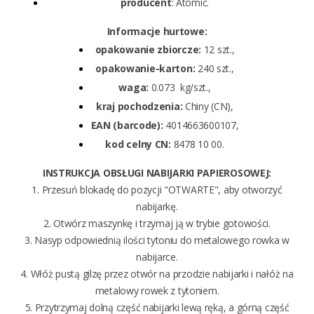
producent
: Atomic.
Informacje hurtowe:
opakowanie zbiorcze:
12 szt.,
opakowanie-karton:
240 szt.,
waga:
0.073 kg/szt.,
kraj pochodzenia:
Chiny (CN),
EAN (barcode):
4014663600107,
kod celny CN:
8478 10 00.
INSTRUKCJA OBSŁUGI NABIJARKI PAPIEROSOWEJ:
1. Przesuń blokadę do pozycji "OTWARTE", aby otworzyć
nabijarkę.
2. Otwórz maszynkę i trzymaj ją w trybie gotowości.
3. Nasyp odpowiednią ilości tytoniu do metalowego rowka w
nabijarce.
4. Włóż pustą gilzę przez otwór na przodzie nabijarki i nałóż na
metalowy rowek z tytoniem.
5. Przytrzymaj dolną część nabijarki lewą ręką, a górną część