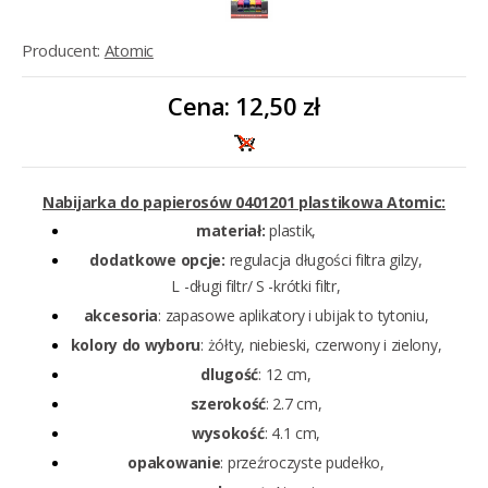
Producent:
Atomic
Cena:
12,50 zł
Nabijarka do papierosów 0401201 plastikowa Atomic:
materiał:
plastik,
dodatkowe opcje:
regulacja długości filtra gilzy,
L -długi filtr/ S -krótki filtr,
akcesoria
: zapasowe aplikatory i ubijak to tytoniu,
kolory do wyboru
: żółty, niebieski, czerwony i zielony,
dlugość
: 12 cm,
szerokość
: 2.7 cm,
wysokość
: 4.1 cm,
opakowanie
: przeźroczyste pudełko,