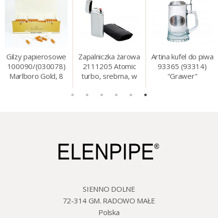
Gilzy papierosowe
Zapalniczka żarowa
Artina kufel do piwa
100090/(030078)
2111205 Atomic
93365 (93314)
Marlboro Gold, 8
turbo, srebrna, w
"Grawer"
mm, 200 szt./op.
etui.
szklo/cyna, 425 ml,
18 cm
SIENNO DOLNE
72-314 GM. RADOWO MAŁE
Polska