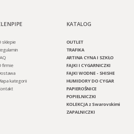
ELENPIPE
KATALOG
 sklepie
OUTLET
egulamin
TRAFIKA
FAQ
ARTINA CYNA I SZKŁO
 firmie
FAJKI I CYGARNICZKI
Dostawa
FAJKI WODNE - SHISHE
apa kategorii
HUMIDORY DO CYGAR
ontakt
PAPIEROŚNICE
POPIELNICZKI
KOLEKCJA z Swarovskimi
ZAPALNICZKI