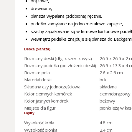
brązowe,
drewniane,
plansza wypalana (zdobiona) ręcznie,
pudełko zamykane na jedno metalowe zapięcie,
szachy zapakowane są w firmowe kartonowe pudeł
wewnątrz pudełka znajduje się plansza do Backgamm
Deska (plansza)
Rozmiary deski (dłg. x szer. x wys.)
26.5 x 26.5 x 2 
Rozmiary pudełka (po złożeniu deski)
26.5 x 13.3 x 4 
Rozmiar pola
2.6 x 2.6 cm
Materiał deski
buk
Składana czy jednoczęściowa
składana
Kolor ciemnych komórek
ciemnobrązowy
Kolor jasnych komórek
beżowy
Miejsce dla figur
pionki leżą w ka
Figury
Wysokość króla
4.8 cm
Wysokość pionka
2.4 cm