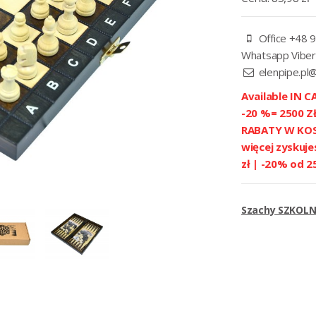
Office +48 9
Whatsapp Viber
elenpipe.pl
Available IN CA
-20 %= 2500 
RABATY W KOSZ
więcej zyskuje
zł | -20% od 2
Szachy SZKOLNE