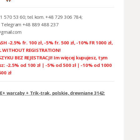
1 570 53 60; tel. kom. +48 729 306 784;
 Telegram +48 889 488 237
@gmail.com
SH -2.5% fr. 100 zł, -5% fr. 500 zł, -10% FR 1000 zł,
ZŁ WITHOUT REGISTRATION!
YKU BEZ REJESTRACJI! Im więcej kupujesz, tym
sz: -2.5% od 100 zł | -5% od 500 zł | -10% od 1000
500 zł
+ warcaby + Trik-trak, polskie, drewniane 3142: