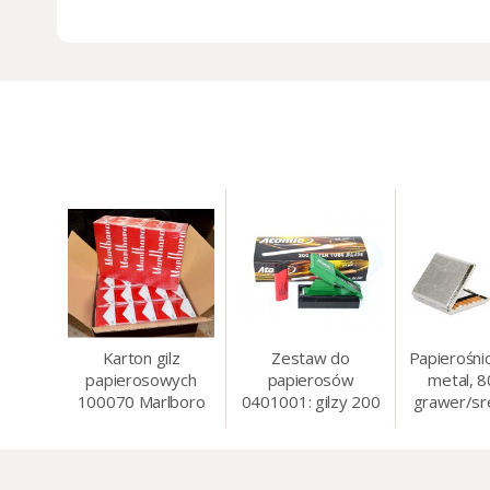
Karton gilz
Zestaw do
Papierośni
papierosowych
papierosów
metal, 
100070 Marlboro
0401001: gilzy 200
grawer/sr
Red 8 mm, 200 x
szt. + nabijarka
8.5 
50 op.= 1000 szt.
SLIM 6 mm,
gilz
zapalniczka, kolory