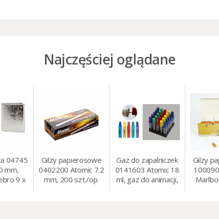
Najczęściej oglądane
ca 04745
Gilzy papierosowe
Gaz do zapalniczek
Gilzy p
80 mm,
0402200 Atomic 7.2
0141603 Atomic 18
100090
ebro 9 x
mm, 200 szt./op.
ml, gaz do animacji,
Marlbo
cm
zapalniczek, itp.
mm, 20