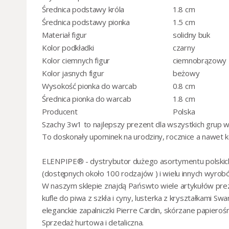
Średnica podstawy króla
1.8 cm
Średnica podstawy pionka
1.5 cm
Materiał figur
solidny buk
Kolor podkładki
czarny
Kolor ciemnych figur
ciemnobrązowy
Kolor jasnych figur
beżowy
Wysokość pionka do warcab
0.8 cm
Średnica pionka do warcab
1.8 cm
Producent
Polska
Szachy 3w1 to najlepszy prezent dla wszystkich grup wi
To doskonały upominek na urodziny, rocznice a nawet 
ELENPIPE® - dystrybutor dużego asortymentu polsk
(dostępnych około 100 rodzajów ) i wielu innych wyrob
W naszym sklepie znajdą Pańswto wiele artykułów pr
kufle do piwa z szkła i cyny
,
lusterka z kryształkami Swa
eleganckie zapalniczki Pierre Cardin
,
skórzane
papierośni
Sprzedaż
hurtowa i detaliczna
.