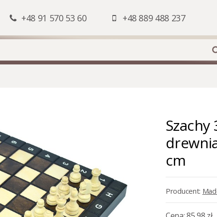
+48 91 570 53 60
+48 889 488 237
Szachy
drewnia
cm
Producent:
Mad
Cena:
85,98 zł