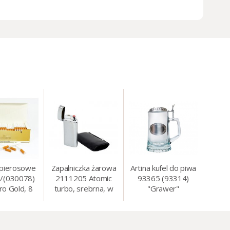
apierosowe
Zapalniczka żarowa
Artina kufel do piwa
/(030078)
2111205 Atomic
93365 (93314)
ro Gold, 8
turbo, srebrna, w
"Grawer"
0 szt./op.
etui.
szklo/cyna, 425 ml,
18 cm