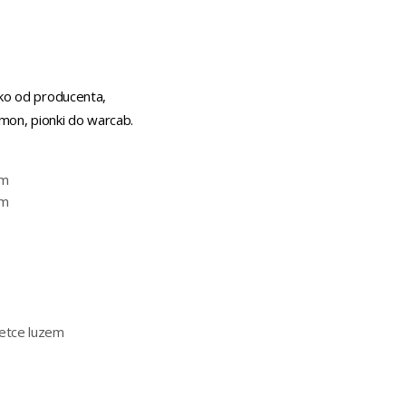
ko od producenta,
on, pionki do warcab.
cm
cm
setce luzem