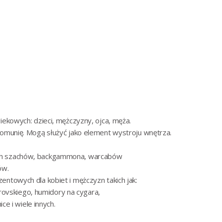
ekowych: dzieci, mężczyzny, ojca, męża.
komunię. Mogą służyć jako element wystroju wnętrza.
ich szachów, backgammona, warcabów
ów.
ezentowych
dla kobiet
i
mężczyzn
takich jak:
rovskiego,
humidory na cygara
,
ce i wiele innych.