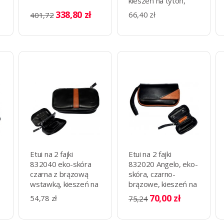
kieszeń na tytoń,
18x9 cm
338,80 zł
66,40 zł
401,72
Etui na 2 fajki
Etui na 2 fajki
832040 eko-skóra
832020 Angelo, eko-
czarna z brązową
skóra, czarno-
wstawką, kieszeń na
brązowe, kieszeń na
tytoń 20x11.5 cm
tytoń, 18.5x10 cm
70,00 zł
54,78 zł
75,24