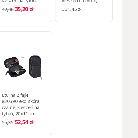
kieszeń na tytoń,
kieszeń na tytoń,
16x10 cm
15x20 cm
35,20 zł
331,45 zł
42,06
Etui na 2 fajki
830390 eko-skóra,
czarne, kieszeń na
tytoń, 20x11 cm
52,54 zł
55,35