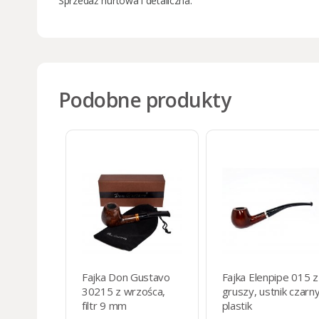
Sprzedaż
hurtowa i detaliczna
.
Podobne produkty
Fajka Don Gustavo
Fajka Elenpipe 015 z
30215 z wrzośca,
gruszy, ustnik czarn
filtr 9 mm
plastik