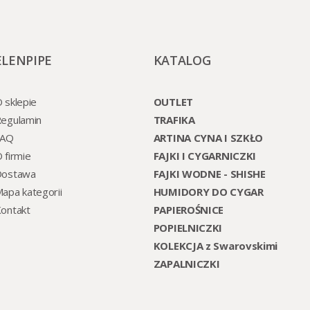
ELENPIPE
KATALOG
 sklepie
OUTLET
egulamin
TRAFIKA
FAQ
ARTINA CYNA I SZKŁO
 firmie
FAJKI I CYGARNICZKI
Dostawa
FAJKI WODNE - SHISHE
apa kategorii
HUMIDORY DO CYGAR
ontakt
PAPIEROŚNICE
POPIELNICZKI
KOLEKCJA z Swarovskimi
ZAPALNICZKI