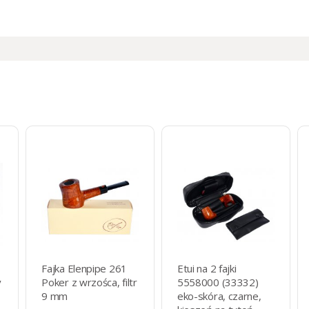
Fajka Elenpipe 261
Etui na 2 fajki
y
Poker z wrzośca, filtr
5558000 (33332)
9 mm
eko-skóra, czarne,