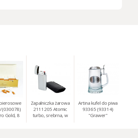
apierosowe
Zapalniczka żarowa
Artina kufel do piwa
/(030078)
2111205 Atomic
93365 (93314)
ro Gold, 8
turbo, srebrna, w
"Grawer"
0 szt./op.
etui.
szklo/cyna, 425 ml,
18 cm