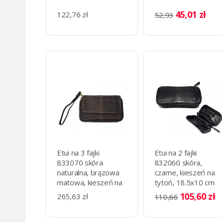
45,01 zł
122,76 zł
52,93
Etui na 3 fajki
Etui na 2 fajki
833070 skóra
832060 skóra,
naturalna, brązowa
czarne, kieszeń na
matowa, kieszeń na
tytoń, 18.5x10 cm
tytoń, 12x20 cm
105,60 zł
265,63 zł
110,66