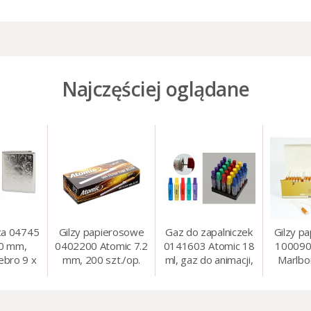
Najczęściej oglądane
ca 04745
Gilzy papierosowe
Gaz do zapalniczek
Gilzy p
80 mm,
0402200 Atomic 7.2
0141603 Atomic 18
100090
ebro 9 x
mm, 200 szt./op.
ml, gaz do animacji,
Marlbo
cm
zapalniczek, itp.
mm, 20