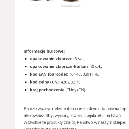
Informacje hurtowe:
opakowanie zbiorcze:
5 szt.,
opakowanie zbiorcze-karton
: 50 szt.,
kod EAN (barcode):
4014663291176,
kod celny (CN)
: 4202 32 10,
kraj pochodzenia:
Chiny (CN).
Bardzo ważnymi elementami niezbędnymi do palenia
fajki
ale również
filtry
,
wyciory
,
stojaki
,
ubijaki
,
etui na tytoń
.
Wszystkie te produkty znajdą Państwo w naszym sklepie.