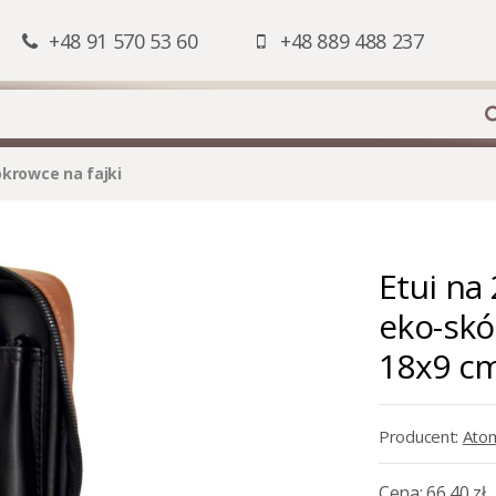
+48 91 570 53 60
+48 889 488 237
pokrowce na fajki
Etui na 
eko-skó
18x9 c
Producent:
Atom
Cena:
66,40 zł