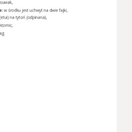
suwak,
e:
w środku jest uchwyt na dwie fajki,
(etui) na tytoń (odpinana),
Atomic,
ag.