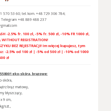
1 570 53 60; tel. kom. +48 729 306 784;
 Telegram +48 889 488 237
@gmail.com
SH -2.5% fr. 100 zł, -5% fr. 500 zł, -10% FR 1000 zł,
ZŁ WITHOUT REGISTRATION!
YKU BEZ REJESTRACJI! Im więcej kupujesz, tym
sz: -2.5% od 100 zł | -5% od 500 zł | -10% od 1000
500 zł
 5558001 eko-skóra, brązowe:
o-skóra,
ątrz brąz matowy,
ny błyszczący,
x 9 cm,
kg/szt.,