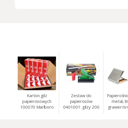
Karton gilz
Zestaw do
Papierośni
papierosowych
papierosów
metal, 
100070 Marlboro
0401001: gilzy 200
grawer/sr
Red 8 mm, 200 x
szt. + nabijarka
8.5 
50 op.= 1000 szt.
SLIM 6 mm,
gilz
zapalniczka, kolory