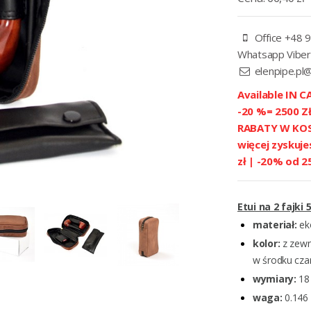
Office +48 9
Whatsapp Viber
elenpipe.pl
Available IN CA
-20 %= 2500 
RABATY W KOSZ
więcej zyskuje
zł | -20% od 2
Etui na 2 fajki
materiał:
ek
kolor:
z zewn
w środku czar
wymiary:
18 
waga:
0.146 