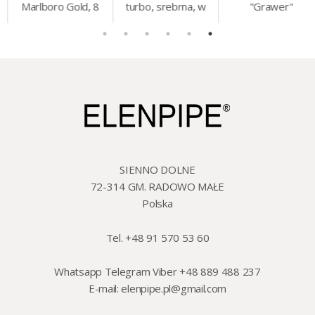
Marlboro Gold, 8
turbo, srebrna, w
"Grawer"
mm, 200 szt./op.
etui.
szklo/cyna, 425 ml,
18 cm
SIENNO DOLNE
72-314 GM. RADOWO MAŁE
Polska
Tel. +48 91 570 53 60
Whatsapp Telegram Viber +48 889 488 237
E-mail:
elenpipe.pl@gmail.com