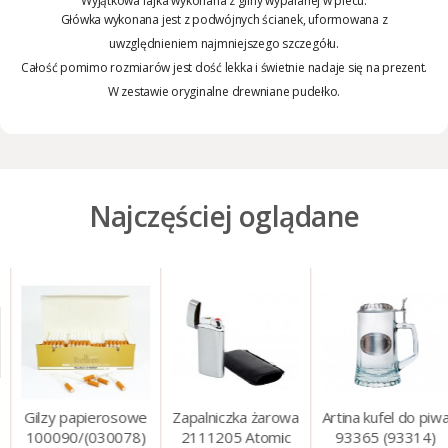
Wyjątkowa fajka wykonana z gliny wypalanej w piecu.
Główka wykonana jest z podwójnych ścianek, uformowana z
uwzględnieniem najmniejszego szczegółu.
Całość pomimo rozmiarów jest dość lekka i świetnie nadaje się na prezent.
W zestawie oryginalne drewniane pudełko.
Najczęściej oglądane
Gilzy papierosowe
Zapalniczka żarowa
Artina kufel do piwa
100090/(030078)
2111205 Atomic
93365 (93314)