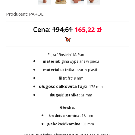
Producent:
PAROL
Cena:
194,61
165,22 zł
Fajka "Einstein'' M. Parol:
materiał:
glina wypalana w piecu
materiał ustnika:
czarny plastik
filtr:
filtr 9 mm
długość całkowita fajki:
175 mm
długość ustnika:
61 mm
Główka:
średnica komina:
18 mm
głebokość komina:
33 mm.