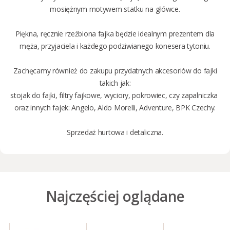
mosiężnym motywem statku na główce.
Piękna, ręcznie rzeźbiona fajka będzie idealnym prezentem dla
męża, przyjaciela i każdego podziwianego konesera tytoniu.
Zachęcamy również do zakupu przydatnych akcesoriów do fajki
takich jak:
stojak do fajki
,
filtry fajkowe
,
wyciory
,
pokrowiec
, czy
zapalniczka
oraz innych fajek:
Angelo
,
Aldo Morelli
,
Adventure
,
BPK Czechy
.
Sprzedaż
hurtowa i detaliczna
.
Najczęściej oglądane