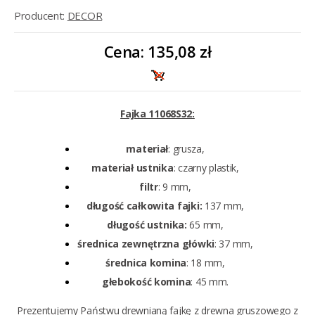
Producent:
DECOR
Cena:
135,08 zł
Fajka 11068S32:
materiał
: grusza,
materiał ustnika
: czarny plastik,
filtr
: 9 mm,
długość całkowita fajki:
137 mm,
długość ustnika:
65 mm,
średnica zewnętrzna główki
: 37 mm,
średnica komina
: 18 mm,
głebokość komina
: 45 mm.
Prezentujemy Państwu drewnianą fajkę z drewna gruszowego z