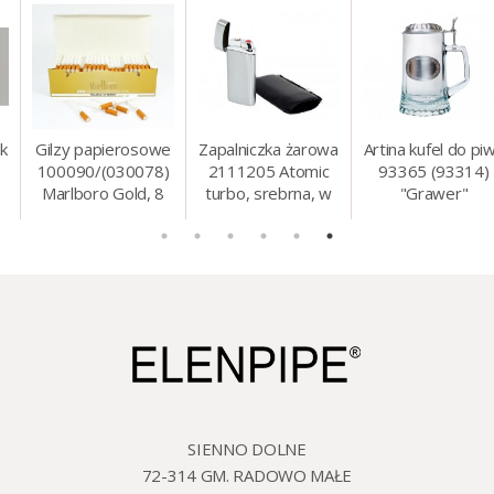
Gilzy papierosowe
Zapalniczka żarowa
Artina kufel do piwa
100090/(030078)
2111205 Atomic
93365 (93314)
Marlboro Gold, 8
turbo, srebrna, w
"Grawer"
mm, 200 szt./op.
etui.
szklo/cyna, 425 ml,
18 cm
SIENNO DOLNE
72-314 GM. RADOWO MAŁE