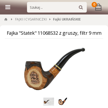
0
FAJKI I CYGARNICZKI
Fajki UKRAIŃSKIE
Fajka "Statek" 11068S32 z gruszy, filtr 9 mm