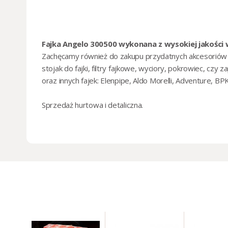
Fajka Angelo 300500 wykonana z wysokiej jakości
Zachęcamy również do zakupu przydatnych akcesoriów do 
stojak do fajki
,
filtry fajkowe
,
wyciory
,
pokrowiec
, czy
za
oraz innych fajek:
Elenpipe
,
Aldo Morelli
,
Adventure
,
BPK
Sprzedaż
hurtowa i detaliczna
.