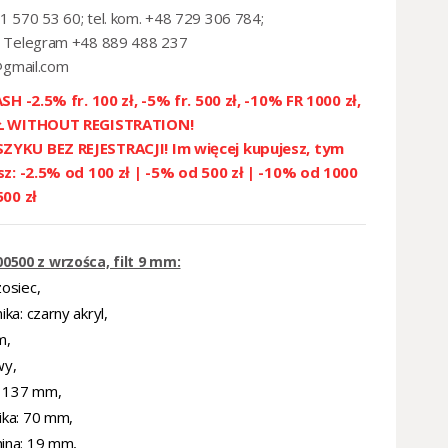
1 570 53 60; tel. kom. +48 729 306 784;
 Telegram +48 889 488 237
@gmail.com
SH -2.5% fr. 100 zł, -5% fr. 500 zł, -10% FR 1000 zł,
ZŁ WITHOUT REGISTRATION!
YKU BEZ REJESTRACJI! Im więcej kupujesz, tym
sz: -2.5% od 100 zł | -5% od 500 zł | -10% od 1000
500 zł
0500 z wrzośca, filt 9 mm:
zosiec,
ika: czarny akryl,
mm,
wy,
i: 137 mm,
ika: 70 mm,
mina: 19 mm,