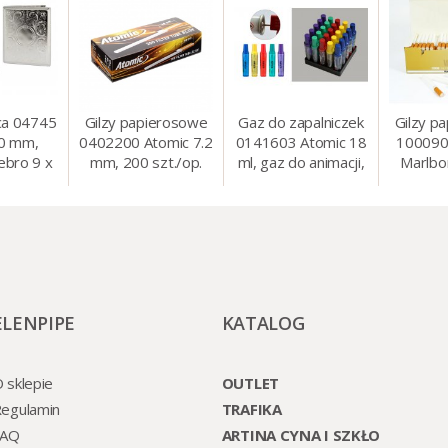
ca 04745
Gilzy papierosowe
Gaz do zapalniczek
Gilzy p
80 mm,
0402200 Atomic 7.2
0141603 Atomic 18
100090
ebro 9 x
mm, 200 szt./op.
ml, gaz do animacji,
Marlbo
cm
zapalniczek, itp.
mm, 20
ELENPIPE
KATALOG
 sklepie
OUTLET
egulamin
TRAFIKA
FAQ
ARTINA CYNA I SZKŁO