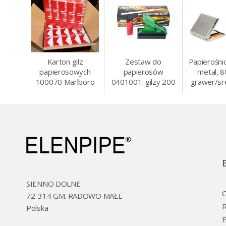
Karton gilz
Zestaw do
Papierośni
papierosowych
papierosów
metal, 
100070 Marlboro
0401001: gilzy 200
grawer/sr
Red 8 mm, 200 x
szt. + nabijarka
8.5 
50 op.= 1000 szt.
SLIM 6 mm,
gilz
zapalniczka, kolory
SIENNO DOLNE
O
72-314 GM. RADOWO MAŁE
R
Polska