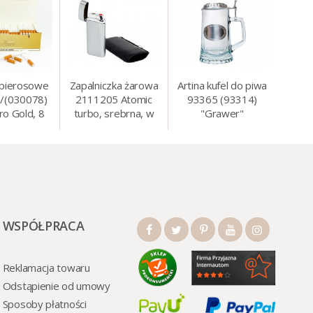
apierosowe
Zapalniczka żarowa
Artina kufel do piwa
/(030078)
2111205 Atomic
93365 (93314)
ro Gold, 8
turbo, srebrna, w
"Grawer"
0 szt./op.
etui.
szklo/cyna, 425 ml,
18 cm
WSPÓŁPRACA
Reklamacja towaru
Odstąpienie od umowy
Sposoby płatności