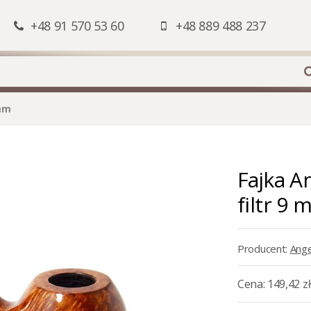
+48 91 570 53 60
+48 889 488 237
9mm
Fajka A
filtr 9 
Producent:
Ange
Cena:
149,42 zł