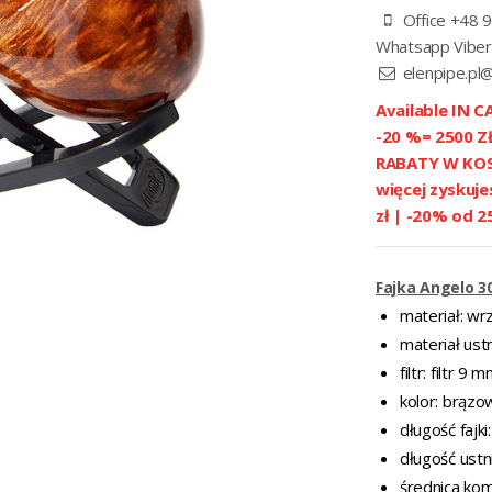
Office +48 9
Whatsapp Viber
elenpipe.pl
Available IN CA
-20 %= 2500 
RABATY W KOSZ
więcej zyskuje
zł | -20% od 2
Fajka Angelo 30
materiał: wr
materiał ustn
filtr: filtr 9 
kolor: brązo
długość fajk
długość ustn
średnica ko