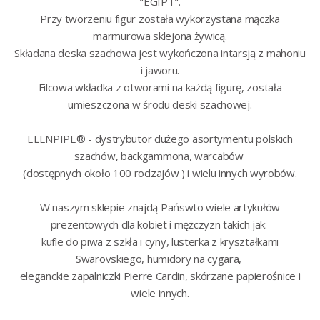
"EGIPT".
Przy tworzeniu figur została wykorzystana mączka
marmurowa sklejona żywicą.
Składana deska szachowa jest wykończona intarsją z mahoniu
i jaworu.
Filcowa wkładka z otworami na każdą figurę, została
umieszczona w środu deski szachowej.
ELENPIPE® - dystrybutor dużego asortymentu polskich
szachów, backgammona, warcabów
(dostępnych około 100 rodzajów ) i wielu innych wyrobów.
W naszym sklepie znajdą Pańswto wiele artykułów
prezentowych dla kobiet i mężczyzn takich jak:
kufle do piwa z szkła i cyny, lusterka z kryształkami
Swarovskiego, humidory na cygara,
eleganckie zapalniczki Pierre Cardin, skórzane papierośnice i
wiele innych.