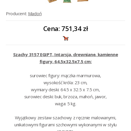
Producent:
Madoń
Cena:
751,34 zł
Szachy 3157 EGIPT, Intarsja, drewniane, kamienne
figury, 64.5x32.5x7.5 cm:
surowiec figury: mączka marmurowa,
wysokość króla: 23 cm,
wymiary deski: 64.5 x 32.5 x 7.5 cm,
surowiec deski: buk, brzoza, mahoń, jawor,
waga: 5 kg.
Wyjątkowy zestaw szachowy z ręcznie malowanymi,
unikatowymi figurami szchowymi wykonanymi w stylu