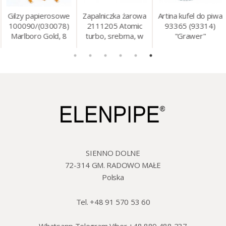
Gilzy papierosowe
Zapalniczka żarowa
Artina kufel do piwa
100090/(030078)
2111205 Atomic
93365 (93314)
Marlboro Gold, 8
turbo, srebrna, w
"Grawer"
mm, 200 szt./op.
etui.
szklo/cyna, 425 ml,
18 cm
SIENNO DOLNE
72-314 GM. RADOWO MAŁE
Polska
Tel. +48 91 570 53 60