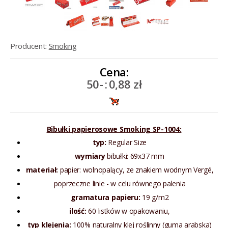
Producent:
Smoking
Cena:
50-
:
0,88 zł
Bibułki papierosowe Smoking SP-1004:
typ:
Regular Size
wymiary
bibułki: 69x37 mm
materiał:
papier: wolnopalący, ze znakiem wodnym Vergé,
poprzeczne linie - w celu równego palenia
gramatura
papieru:
19 g/m2
ilość:
60 listków w opakowaniu,
typ klejenia:
100% naturalny klej roślinny (guma arabska)