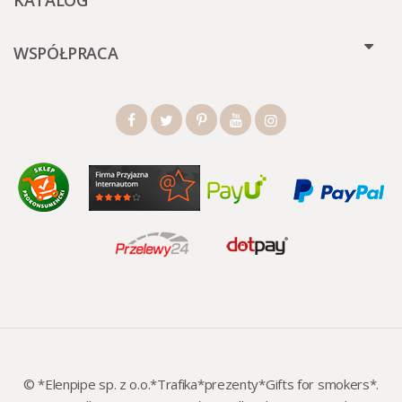
KATALOG
WSPÓŁPRACA
© *Elenpipe sp. z o.o.*Trafika*prezenty*Gifts for smokers*.