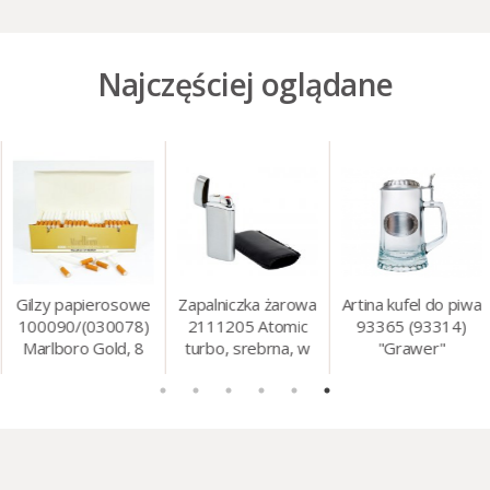
Najczęściej oglądane
Gilzy papierosowe
Zapalniczka żarowa
Artina kufel do piwa
100090/(030078)
2111205 Atomic
93365 (93314)
Marlboro Gold, 8
turbo, srebrna, w
"Grawer"
mm, 200 szt./op.
etui.
szklo/cyna, 425 ml,
18 cm