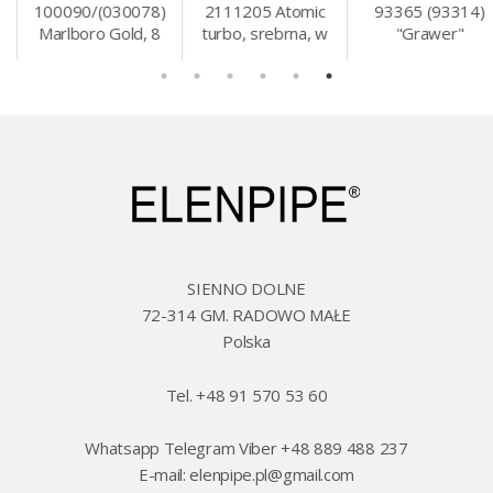
100090/(030078)
2111205 Atomic
93365 (93314)
Marlboro Gold, 8
turbo, srebrna, w
"Grawer"
mm, 200 szt./op.
etui.
szklo/cyna, 425 ml,
18 cm
SIENNO DOLNE
72-314 GM. RADOWO MAŁE
Polska
Tel. +48 91 570 53 60
Whatsapp Telegram Viber +48 889 488 237
E-mail:
elenpipe.pl@gmail.com