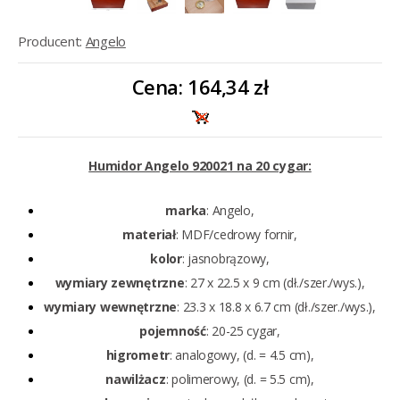
Producent:
Angelo
Cena:
164,34 zł
Humidor Angelo 920021 na 20 cygar:
marka
: Angelo,
materiał
: MDF/cedrowy fornir,
kolor
: jasnobrązowy,
wymiary zewnętrzne
: 27 x 22.5 x 9 cm (dł./szer./wys.),
wymiary wewnętrzne
: 23.3 x 18.8 x 6.7 cm (dł./szer./wys.),
pojemność
: 20-25 cygar,
higrometr
: analogowy, (d. = 4.5 cm),
nawilżacz
: polimerowy, (d. = 5.5 cm),