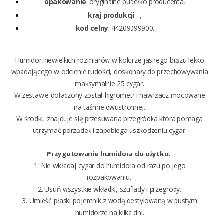
opakowanie
: oryginalne pudełko producenta,
kraj produkcji
: -,
kod celny
: 44209099900.
Humidor niewielkich rozmiarów w kolorze jasnego brązu lekko
wpadającego w odcienie rudości, doskonały do przechowywania
maksymalnie 25 cygar.
W zestawie dołaczony został higrometr i nawilżacz mocowane
na taśmie dwustronnej.
W środku znajduje się przesuwana przegródka która pomaga
utrzymać porządek i zapobiega uszkodzeniu cygar.
Przygotowanie humidora do użytku:
1.
Nie wkładaj cygar do humidora od razu po jego
rozpakowaniu.
2. Usuń wszystkie wkładki, szuflady i przegrody.
3. Umieść płaski pojemnik z wodą destylowaną w pustym
humidorze na kilka dni.