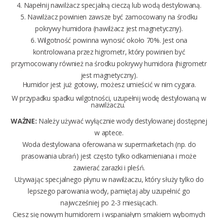
4. Napełnij nawilżacz specjalną cieczą lub wodą destylowaną.
5. Nawilżacz powinien zawsze być zamocowany na środku
pokrywy humidora (nawilżacz jest magnetyczny).
6. Wilgotność powinna wynosić około 70%. Jest ona
kontrolowana przez higrometr, który powinien być
przymocowany również na środku pokrywy humidora (higrometr
jest magnetyczny).
Humidor jest już gotowy, możesz umieścić w nim cygara.
W przypadku spadku wilgotności, uzupełnij wodę destylowaną w
nawilżaczu.
WAŻNE:
Należy używać wyłącznie wody destylowanej dostępnej
w aptece.
Woda destylowana oferowana w supermarketach (np. do
prasowania ubrań) jest często tylko odkamieniana i może
zawierać zarazki i pleśń.
Używając specjalnego płynu w nawilżaczu, który służy tylko do
lepszego parowania wody, pamiętaj aby uzupełnić go
najwcześniej po 2-3 miesiącach.
Ciesz się nowym humidorem i wspaniałym smakiem wybornych