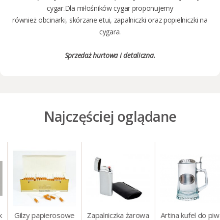
cygar.
Dla miłośników cygar proponujemy
również
obcinarki
,
skórzane etui
,
zapalniczki
oraz
popielniczki na
cygara
.
Sprzedaż
hurtowa i detaliczna
.
Najczęściej oglądane
Gilzy papierosowe
Zapalniczka żarowa
Artina kufel do piwa