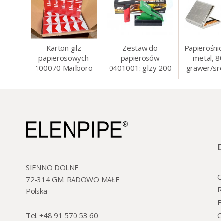
Karton gilz
Zestaw do
Papierośni
papierosowych
papierosów
metal, 
100070 Marlboro
0401001: gilzy 200
grawer/sr
Red 8 mm, 200 x
szt. + nabijarka
8.5 
50 op.= 1000 szt.
SLIM 6 mm,
gilz
zapalniczka, kolory
SIENNO DOLNE
O
72-314 GM. RADOWO MAŁE
R
Polska
Tel. +48 91 570 53 60
O