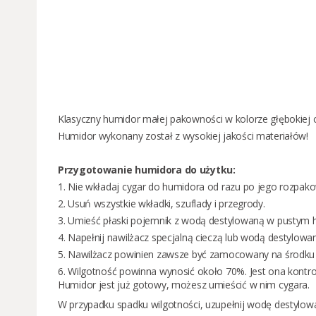
Klasyczny humidor małej pakowności w kolorze głębokiej c
Humidor wykonany został z wysokiej jakości materiałów!
Przygotowanie humidora do użytku:
1.
Nie wkładaj cygar do humidora od razu po jego rozpak
2. Usuń wszystkie wkładki, szuflady i przegrody.
3. Umieść płaski pojemnik z wodą destylowaną w pustym hu
4. Napełnij nawilżacz specjalną cieczą lub wodą destylowa
5. Nawilżacz powinien zawsze być zamocowany na środku 
6. Wilgotność powinna wynosić około 70%. Jest ona kontr
Humidor jest już gotowy, możesz umieścić w nim cygara.
W przypadku spadku wilgotności, uzupełnij wodę destylow