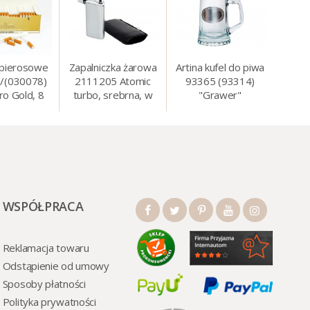
apierosowe
Zapalniczka żarowa
Artina kufel do piwa
/(030078)
2111205 Atomic
93365 (93314)
ro Gold, 8
turbo, srebrna, w
"Grawer"
0 szt./op.
etui.
szklo/cyna, 425 ml,
18 cm
WSPÓŁPRACA
Reklamacja towaru
Odstąpienie od umowy
Sposoby płatności
Polityka prywatności