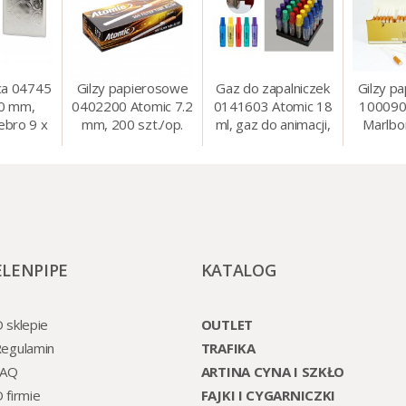
ca 04745
Gilzy papierosowe
Gaz do zapalniczek
Gilzy p
80 mm,
0402200 Atomic 7.2
0141603 Atomic 18
100090
ebro 9 x
mm, 200 szt./op.
ml, gaz do animacji,
Marlbo
cm
zapalniczek, itp.
mm, 20
ELENPIPE
KATALOG
 sklepie
OUTLET
egulamin
TRAFIKA
FAQ
ARTINA CYNA I SZKŁO
 firmie
FAJKI I CYGARNICZKI