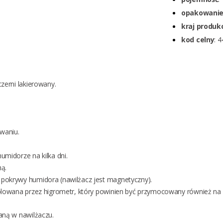
opakowani
kraj produkc
kod celny
: 
zerni lakierowany.
owaniu.
midorze na kilka dni.
ną.
pokrywy humidora (nawilżacz jest magnetyczny).
olowana przez higrometr, który powinien być przymocowany również na 
aną w nawilżaczu.