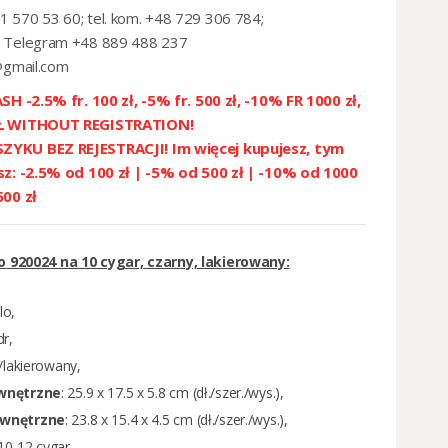
1 570 53 60; tel. kom. +48 729 306 784;
 Telegram +48 889 488 237
@gmail.com
SH -2.5% fr. 100 zł, -5% fr. 500 zł, -10% FR 1000 zł,
ZŁ WITHOUT REGISTRATION!
YKU BEZ REJESTRACJI! Im więcej kupujesz, tym
sz: -2.5% od 100 zł | -5% od 500 zł | -10% od 1000
500 zł
 920024 na 10 cygar, czarny, lakierowany:
lo,
dr,
y/lakierowany,
wnętrzne
: 25.9 x 17.5 x 5.8 cm (dł./szer./wys.),
wnętrzne
: 23.8 x 15.4 x 4.5 cm (dł./szer./wys.),
 10-12 cygar,