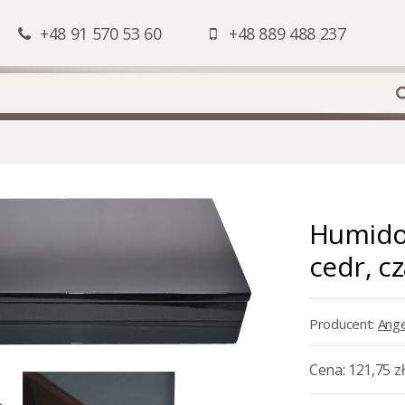
+48 91 570 53 60
+48 889 488 237
Humidor
cedr, c
Producent:
Ange
Cena:
121,75 zł