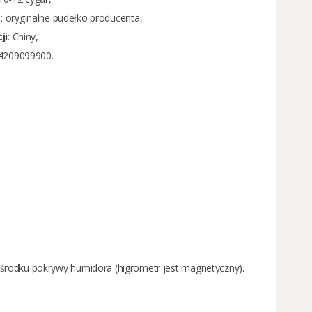
e
: oryginalne pudełko producenta,
ji
: Chiny,
44209099900.
środku pokrywy humidora (higrometr jest magnetyczny).